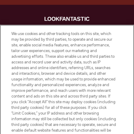
LOOKFANTASTIC is de ultieme online
We use cookies and other tracking tools on this site, which
beautybestemming van Europa, met de
may be provided by third parties, to operate and secure our
beste huidverzorging, haarproducten en
site, enable social media features, enhance performance,
make-up van meer dan 200 topmerken.
tailor user experiences, support our marketing and
Shop online of via de app, met gratis
advertising efforts. These also enable us and third parties to
verzending vanaf €40.
access and record user and activity data, such as IP
addresses and online identifiers, referring URLs, searches
and interactions, browser and device details, and other
Cookie-toestemming
usage information, which may be used to provide enhanced
Do Not Sell or Share My Personal
functionality and personalized experiences, analyze and
Information
improve performance, and reach users with more relevant
content and ads on this site and across third party sites. If
you click “Accept All” this site may deploy cookies (including
HELP & INFORMATIE
third party cookies) for all of these purposes. If you click
“Limit Cookies,” your IP address and other browsing
information may still be collected but only cookies (including
BEDRIJFSINFORMATIE
third party cookies) that are necessary to operate, secure and
enable default website features and functionalities will be