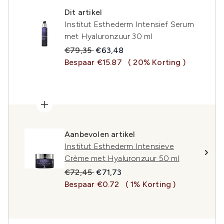
Dit artikel
Institut Esthederm Intensief Serum
met Hyaluronzuur 30 ml
Recommended Retail Price:
Huidige prijs:
€79,35
€63,48
Bespaar €15.87
( 20% Korting )
Aanbevolen artikel
Institut Esthederm Intensieve
Crème met Hyaluronzuur 50 ml
Recommended Retail Price:
Huidige prijs:
€72,45
€71,73
Bespaar €0.72
( 1% Korting )