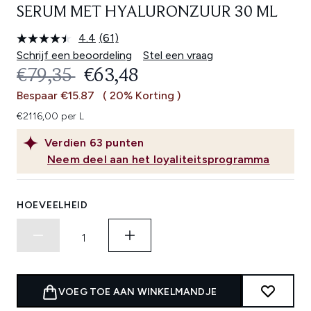
SERUM MET HYALURONZUUR 30 ML
4.4
(61)
Lees
61
Schrijf een beoordeling
Stel een vraag
beoordelingen.
RECOMMENDED RETAIL PRICE:
HUIDIGE PRIJS:
€79,35
€63,48
Dezelfde
paginalink.
Bespaar €15.87
( 20% Korting )
€2116,00 per L
Verdien
63
punten
Neem deel aan het loyaliteitsprogramma
HOEVEELHEID
VOEG TOE AAN WINKELMANDJE