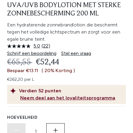
UVA/UVB BODYLOTION MET STERKE
ZONNEBESCHERMING 200 ML
Een hydraterende zonnebrandlotion die beschermt
tegen het volledige lichtspectrum en zorgt voor een
egale bruine teint.
5.0
(22)
Lees
22
Schrijf een beoordeling
Stel een vraag
beoordelingen.
RECOMMENDED RETAIL PRICE:
HUIDIGE PRIJS:
€65,55
€52,44
Dezelfde
paginalink.
Bespaar €13.11
( 20% Korting )
€262,20 per L
Verdien
52
punten
Neem deel aan het loyaliteitsprogramma
HOEVEELHEID