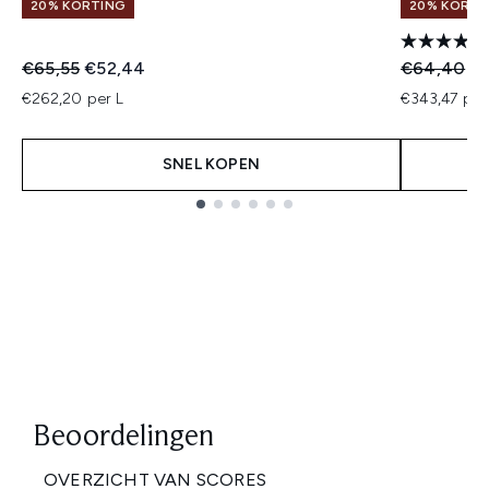
20% KORTING
20% KORTI
Recommended Retail Price:
Huidige prijs:
Recommend
Hu
€65,55
€52,44
€64,40
€5
€262,20 per L
€343,47 per
SNEL KOPEN
Showing slide 1