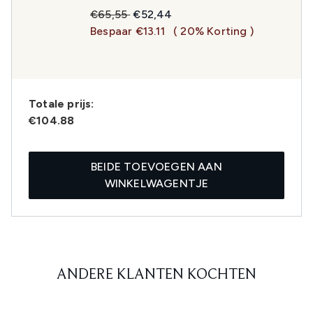
Recommended Retail Price:
Huidige prijs:
€65,55
€52,44
Bespaar €13.11
( 20% Korting )
Totale prijs:
€104.88
BEIDE TOEVOEGEN AAN
WINKELWAGENTJE
ANDERE KLANTEN KOCHTEN