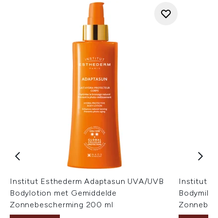
Institut Esthederm Adaptasun UVA/UVB
Institut 
Bodylotion met Gemiddelde
Bodymilks
Zonnebescherming 200 ml
Zonnebes