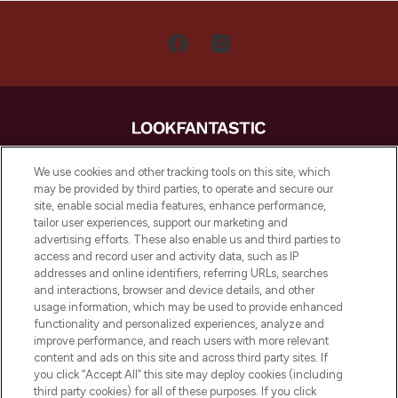
LOOKFANTASTIC is de ultieme online
We use cookies and other tracking tools on this site, which
beautybestemming van Europa, met de
may be provided by third parties, to operate and secure our
beste huidverzorging, haarproducten en
site, enable social media features, enhance performance,
make-up van meer dan 200 topmerken.
tailor user experiences, support our marketing and
Shop online of via de app, met gratis
advertising efforts. These also enable us and third parties to
verzending vanaf €40.
access and record user and activity data, such as IP
addresses and online identifiers, referring URLs, searches
and interactions, browser and device details, and other
Cookie-toestemming
usage information, which may be used to provide enhanced
Do Not Sell or Share My Personal
functionality and personalized experiences, analyze and
Information
improve performance, and reach users with more relevant
content and ads on this site and across third party sites. If
you click “Accept All” this site may deploy cookies (including
HELP & INFORMATIE
third party cookies) for all of these purposes. If you click