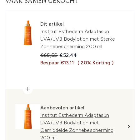
VAAK SAMEN GEKOCHT
Dit artikel
Institut Esthederm Adaptasun
UVA/UVB Bodylotion met Sterke
Zonnebescherming 200 ml
Recommended Retail Price:
Huidige prijs:
€65,55
€52,44
Bespaar €13.11
( 20% Korting )
Aanbevolen artikel
Institut Esthederm Adaptasun
UVA/UVB Bodylotion met
Gemiddelde Zonnebescherming
200 ml