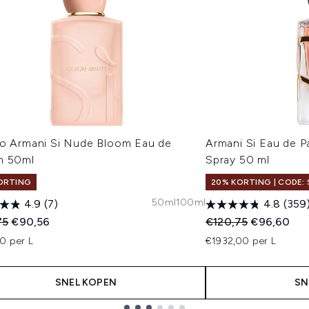
io Armani Si Nude Bloom Eau de
Armani Si Eau de P
m 50ml
Spray 50 ml
ORTING
20% KORTING | CODE: 
50ml
100ml
4.9
(7)
4.8
(359
ended Retail Price:
Huidige prijs:
Recommended Retail
Huidige prij
75
€90,56
€120,75
€96,60
0 per L
€1932,00 per L
SNEL KOPEN
SN