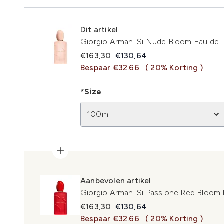
Dit artikel
Giorgio Armani Si Nude Bloom Eau de 
Recommended Retail Price:
Huidige prijs:
€163,30
€130,64
Bespaar €32.66
( 20% Korting )
*Size
100ml
Aanbevolen artikel
Giorgio Armani Si Passione Red Bloom
Recommended Retail Price:
Huidige prijs:
€163,30
€130,64
Bespaar €32.66
( 20% Korting )