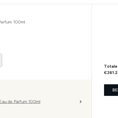
Parfum 100ml
Totale 
€261.
BE
 Eau de Parfum 100ml