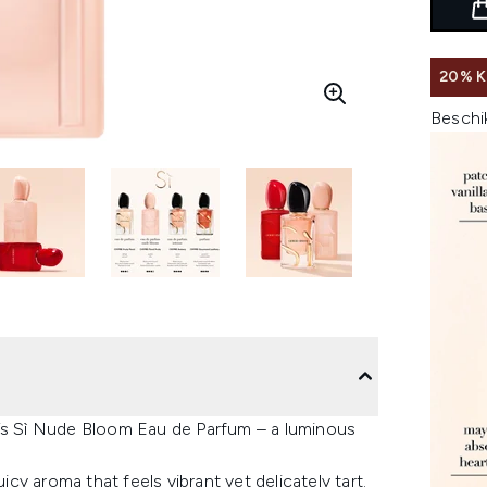
20% 
Beschi
i’s Sì Nude Bloom Eau de Parfum – a luminous
icy aroma that feels vibrant yet delicately tart.