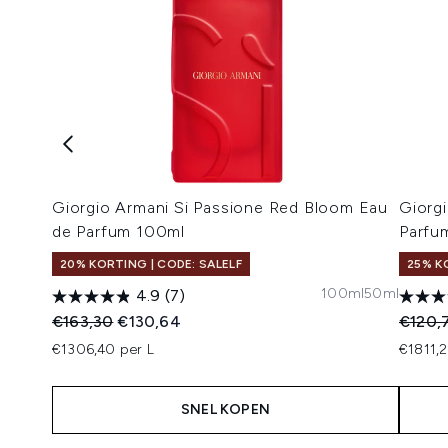
Giorgio Armani Si Passione Red Bloom Eau
Giorg
de Parfum 100ml
Parfu
20% KORTING | CODE: SALELF
25% K
100ml
50ml
4.9
(7)
Recommended Retail Price:
Huidige prijs:
Recomm
€163,30
€130,64
€120,
€1306,40 per L
€1811,2
SNEL KOPEN