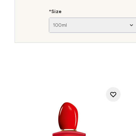
*Size
100ml