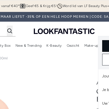
Overslaan naar de hoofdinhou
g vanaf €40*
Geef €5 & Krijg €5!
Word lid van LF Beauty Plus
 MAAR LIEFST -35% OP EEN HELE HOOP MERKEN | CODE: SA
ty Box
New & Trending
K-Beauty
Gezicht
Make-up
Pa
r)
nter submenu (Sale)
Enter submenu (Merken)
Enter submenu (Beauty Box)
Enter submenu (New & Trending)
Enter submenu (K-Beauty
E
100ml
Eau de Parfum 100ml
Jou
ARMA
Je 
GIO
BLO
Uw 