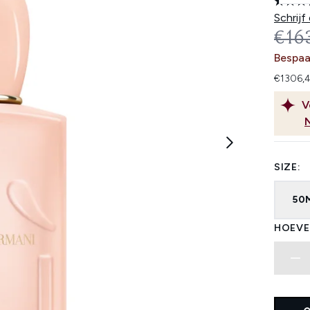
Schrijf
REC
€16
Bespaa
€1306,4
V
SIZE:
50
HOEVE