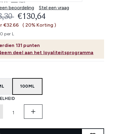
5.0
(3)
Lees
3
 een beoordeling
Stel een vraag
beoordelingen.
OMMENDED RETAIL PRICE:
HUIDIGE PRIJS:
3,30
€130,64
Dezelfde
paginalink.
r €32.66
( 20% Korting )
0 per L
erdien
131
punten
Neem deel aan het loyaliteitsprogramma
ML
100ML
ELHEID