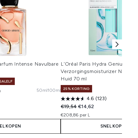
arfum Intense Navulbare
L'Oréal Paris Hydra Genius Vloe
Verzorgingsmoisturizer Normal
Huid 70 ml
SALELF
25% KORTING
50ml
100ml
)
4.6
(123)
 Price:
s:
Recommended Retail Price:
Huidige prijs:
€19,54
€14,62
€208,86 per L
EL KOPEN
SNEL KOPEN