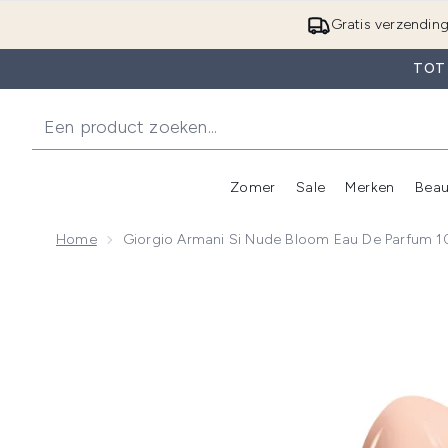
Gratis verzendin
TOT
Zomer
Sale
Merken
Beau
Enter submenu (Zome
E
Home
Giorgio Armani Si Nude Bloom Eau De Parfum 
Now showing image 1 Giorgio Armani Si Nude Bloom 