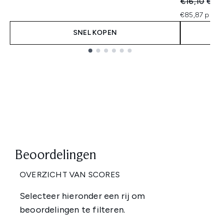
Recommend
Huid
€16,10
€12
€85,87 per 
SNEL KOPEN
Showing slide 1