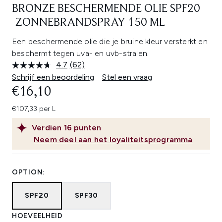
BRONZE BESCHERMENDE OLIE SPF20
ZONNEBRANDSPRAY 150 ML
Een beschermende olie die je bruine kleur versterkt en
beschermt tegen uva- en uvb-stralen.
4.7
(62)
Lees
62
Schrijf een beoordeling
Stel een vraag
beoordelingen.
€16,10
Dezelfde
paginalink.
€107,33 per L
Verdien
16
punten
Neem deel aan het loyaliteitsprogramma
OPTION:
SPF20
SPF30
HOEVEELHEID