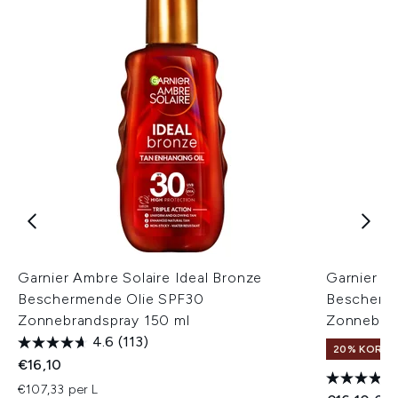
Garnier Ambre Solaire Ideal Bronze
Garnier Am
Beschermende Olie SPF30
Bescherme
Zonnebrandspray 150 ml
Zonnebran
4.6
(113)
20% KORTIN
€16,10
€107,33 per L