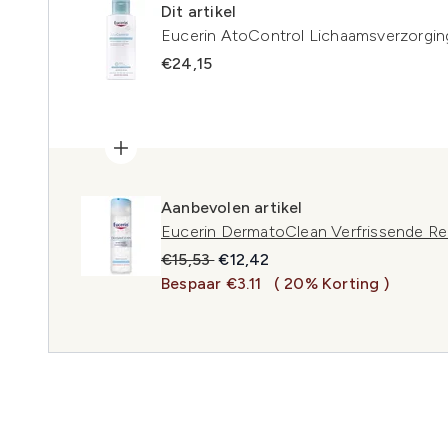
Dit artikel
Eucerin AtoControl Lichaamsverzorgin
€24,15
Aanbevolen artikel
Eucerin DermatoClean Verfrissende Rei
Recommended Retail Price:
Huidige prijs:
€15,53
€12,42
Bespaar €3.11
( 20% Korting )