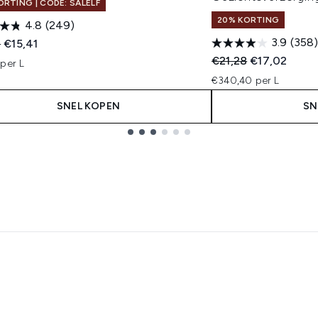
ORTING | CODE: SALELF
20% KORTING
4.8
(249)
3.9
(358)
ended Retail Price:
Huidige prijs:
2
€15,41
Recommended Retail
Huidige prijs
€21,28
€17,02
per L
€340,40 per L
SNEL KOPEN
SN