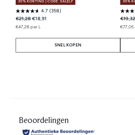
30% KORTING | CODE: SALELF
30% K
4.7
(358)
Recommended Retail Price:
Huidige prijs:
Recomm
€21,28
€18,91
€19,3
€47,28 per L
€77,05 
SNEL KOPEN
Showing slide 1