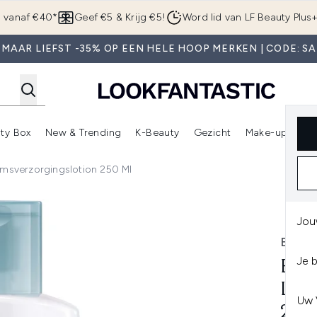
Overslaan naar de hoofdinhou
g vanaf €40*
Geef €5 & Krijg €5!
Word lid van LF Beauty Plus
 MAAR LIEFST -35% OP EEN HELE HOOP MERKEN | CODE: SA
ty Box
New & Trending
K-Beauty
Gezicht
Make-up
Pa
r)
nter submenu (Sale)
Enter submenu (Merken)
Enter submenu (Beauty Box)
Enter submenu (New & Trending)
Enter submenu (K-Beauty
E
amsverzorgingslotion 250 Ml
zorgingslotion 250 ml
Jou
EUCE
Je 
EUC
LIC
Uw 
250