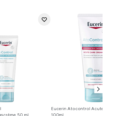
l
Eucerin Atocontrol Acute Care
gscrème 50 ml
100ml