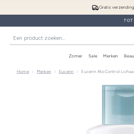
Gratis verzendin
TOT
Zomer
Sale
Merken
Beau
Enter submenu (Zome
E
Home
Merken
Eucerin
Eucerin AtoControl Licha
Now showing image 1 Eucerin AtoControl Lichaamsver