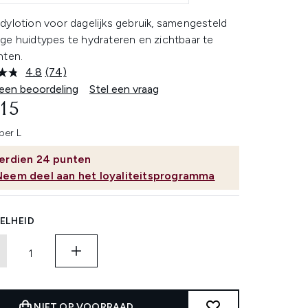
dylotion voor dagelijks gebruik, samengesteld
ge huidtypes te hydrateren en zichtbaar te
hten.
4.8
(74)
Lees
74
 een beoordeling
Stel een vraag
beoordelingen.
,15
Dezelfde
paginalink.
per L
erdien
24
punten
Neem deel aan het loyaliteitsprogramma
ELHEID
NIET OP VOORRAAD