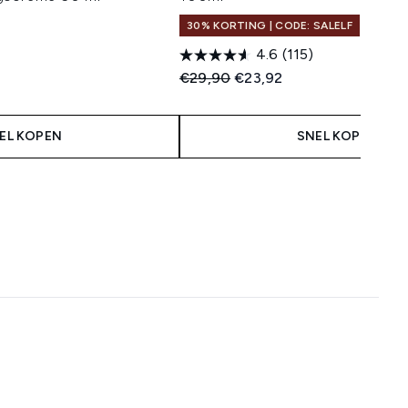
30% KORTING | CODE: SALELF
4.6
(115)
 Price:
:
Recommended Retail Price:
Huidige prijs:
€29,90
€23,92
EL KOPEN
SNEL KOPEN