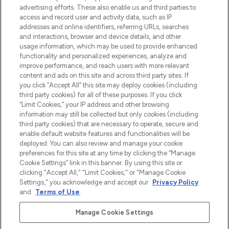
Shop online of via de app, met gratis
advertising efforts. These also enable us and third parties to
verzending vanaf €40.
access and record user and activity data, such as IP
addresses and online identifiers, referring URLs, searches
and interactions, browser and device details, and other
Cookie-toestemming
usage information, which may be used to provide enhanced
Do Not Sell or Share My Personal
functionality and personalized experiences, analyze and
Information
improve performance, and reach users with more relevant
content and ads on this site and across third party sites. If
you click “Accept All” this site may deploy cookies (including
HELP & INFORMATIE
third party cookies) for all of these purposes. If you click
“Limit Cookies,” your IP address and other browsing
information may still be collected but only cookies (including
BEDRIJFSINFORMATIE
third party cookies) that are necessary to operate, secure and
enable default website features and functionalities will be
deployed. You can also review and manage your cookie
OVER LOOKFANTASTIC
preferences for this site at any time by clicking the “Manage
Cookie Settings” link in this banner. By using this site or
clicking "Accept All," "Limit Cookies," or "Manage Cookie
Settings," you acknowledge and accept our
Privacy Policy
and
Terms of Use
.
Betaal veilig met
Manage Cookie Settings