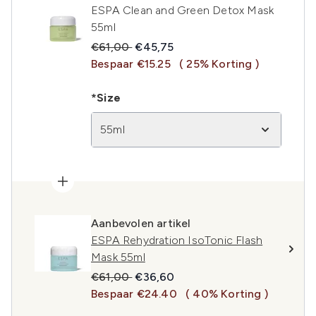
ESPA Clean and Green Detox Mask
55ml
Recommended Retail Price:
Huidige prijs:
€61,00
€45,75
Bespaar €15.25
( 25% Korting )
*Size
55ml
Aanbevolen artikel
ESPA Rehydration IsoTonic Flash
Mask 55ml
Recommended Retail Price:
Huidige prijs:
€61,00
€36,60
Bespaar €24.40
( 40% Korting )