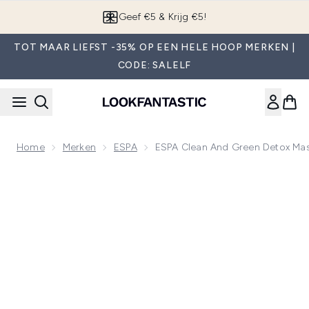
Overslaan naar de hoofdinhou
App downloaden
TOT MAAR LIEFST -35% OP EEN HELE HOOP MERKEN |
CODE: SALELF
Home
Merken
ESPA
ESPA Clean And Green Detox Ma
Now showing image 1 ESPA Clean and Green Detox Mask 55