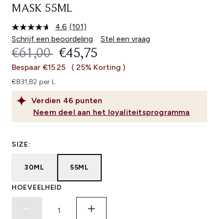
MASK 55ML
4.6
(101)
Lees
101
Schrijf een beoordeling
Stel een vraag
beoordelingen.
RECOMMENDED RETAIL PRICE:
HUIDIGE PRIJS:
€61,00
€45,75
Dezelfde
paginalink.
Bespaar €15.25
( 25% Korting )
€831,82 per L
Verdien
46
punten
Neem deel aan het loyaliteitsprogramma
SIZE:
30ML
55ML
HOEVEELHEID