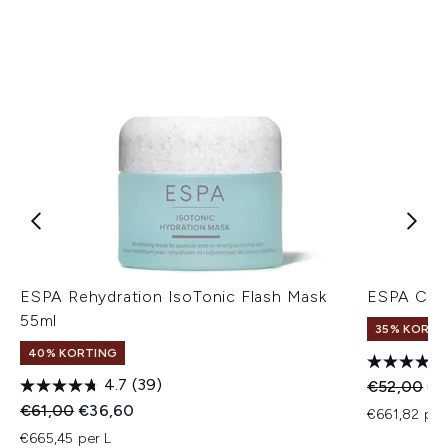
ESPA Rehydration IsoTonic Flash Mask
ESPA Clar
55ml
35% KORTIN
40% KORTING
4.7
(39)
Recommend
Hui
€52,00
€3
Recommended Retail Price:
Huidige prijs:
€61,00
€36,60
€661,82 per
€665,45 per L