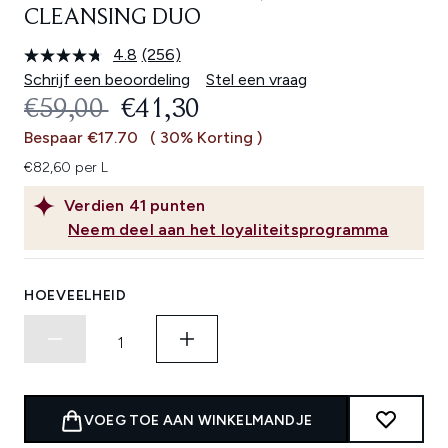
CLEANSING DUO
4.8
(256)
Lees
256
Schrijf een beoordeling
Stel een vraag
beoordelingen.
RECOMMENDED RETAIL PRICE:
HUIDIGE PRIJS:
€59,00
€41,30
Dezelfde
paginalink.
Bespaar €17.70
( 30% Korting )
€82,60 per L
Verdien
41
punten
Neem deel aan het loyaliteitsprogramma
HOEVEELHEID
VOEG TOE AAN WINKELMANDJE