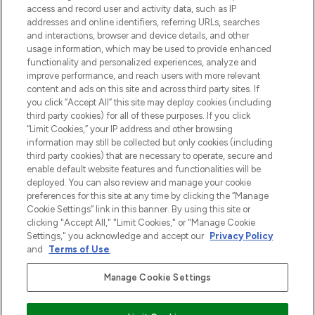
verzending vanaf €40.
access and record user and activity data, such as IP
addresses and online identifiers, referring URLs, searches
and interactions, browser and device details, and other
Cookie-toestemming
usage information, which may be used to provide enhanced
Do Not Sell or Share My Personal
functionality and personalized experiences, analyze and
Information
improve performance, and reach users with more relevant
content and ads on this site and across third party sites. If
you click “Accept All” this site may deploy cookies (including
HELP & INFORMATIE
third party cookies) for all of these purposes. If you click
“Limit Cookies,” your IP address and other browsing
information may still be collected but only cookies (including
BEDRIJFSINFORMATIE
third party cookies) that are necessary to operate, secure and
enable default website features and functionalities will be
deployed. You can also review and manage your cookie
OVER LOOKFANTASTIC
preferences for this site at any time by clicking the “Manage
Cookie Settings” link in this banner. By using this site or
clicking "Accept All," "Limit Cookies," or "Manage Cookie
Settings," you acknowledge and accept our
Privacy Policy
and
Terms of Use
.
Betaal veilig met
Manage Cookie Settings