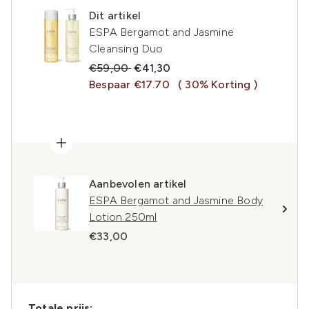
Dit artikel
ESPA Bergamot and Jasmine
Cleansing Duo
Recommended Retail Price:
Huidige prijs:
€59,00
€41,30
Bespaar €17.70
( 30% Korting )
Aanbevolen artikel
ESPA Bergamot and Jasmine Body
Lotion 250ml
€33,00
Totale prijs: