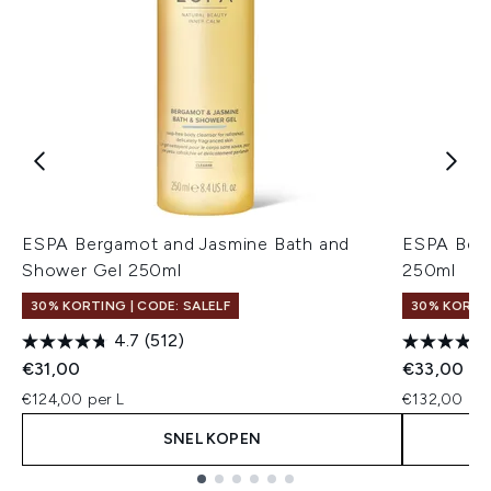
ESPA Bergamot and Jasmine Bath and
ESPA Berg
Shower Gel 250ml
250ml
30% KORTING | CODE: SALELF
30% KORTIN
4.7
(512)
€31,00
€33,00
€124,00 per L
€132,00 per
SNEL KOPEN