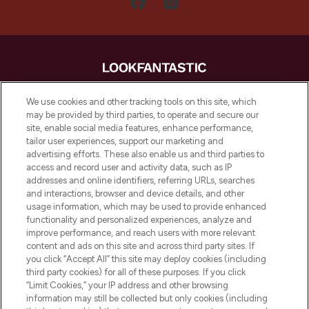
LOOKFANTASTIC is de ultieme online
We use cookies and other tracking tools on this site, which
beautybestemming van Europa, met de
may be provided by third parties, to operate and secure our
beste huidverzorging, haarproducten en
site, enable social media features, enhance performance,
make-up van meer dan 200 topmerken.
tailor user experiences, support our marketing and
Shop online of via de app, met gratis
advertising efforts. These also enable us and third parties to
verzending vanaf €40.
access and record user and activity data, such as IP
addresses and online identifiers, referring URLs, searches
and interactions, browser and device details, and other
Cookie-toestemming
usage information, which may be used to provide enhanced
Do Not Sell or Share My Personal
functionality and personalized experiences, analyze and
Information
improve performance, and reach users with more relevant
content and ads on this site and across third party sites. If
you click “Accept All” this site may deploy cookies (including
HELP & INFORMATIE
third party cookies) for all of these purposes. If you click
“Limit Cookies,” your IP address and other browsing
information may still be collected but only cookies (including
BEDRIJFSINFORMATIE