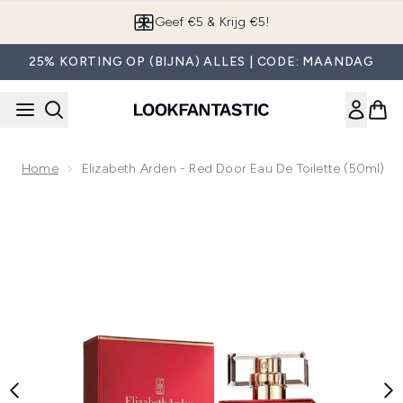
Overslaan naar de hoofdinhou
Geef €5 & Krijg €5!
25% KORTING OP (BIJNA) ALLES | CODE: MAANDAG
Home
Elizabeth Arden - Red Door Eau De Toilette (50ml)
Now showing image 1 Elizabeth Arden - Red Door Eau de Toil