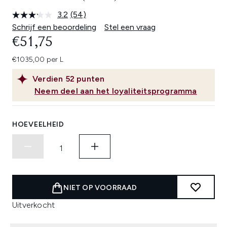
3.2
(54)
Lees
54
Schrijf een beoordeling
Stel een vraag
beoordelingen.
€51,75
Dezelfde
paginalink.
€1035,00 per L
Verdien
52
punten
Neem deel aan het loyaliteitsprogramma
HOEVEELHEID
NIET OP VOORRAAD
Uitverkocht