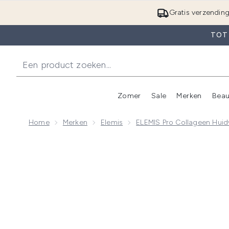
Gratis verzendin
TOT 
Zomer
Sale
Merken
Beau
Enter submenu (Zome
E
Home
Merken
Elemis
ELEMIS Pro Collageen Huidv
Now showing image 1 Elemis Pro-Collagen Marine Cr