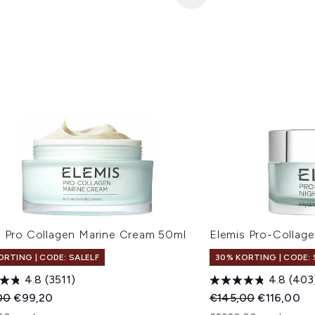
s Pro Collagen Marine Cream 50ml
Elemis Pro-Collag
ORTING | CODE: SALELF
30% KORTING | CODE: 
4.8
(3511)
4.8
(403
ended Retail Price:
Huidige prijs:
Recommended Retail
Huidige pri
00
€99,20
€145,00
€116,00