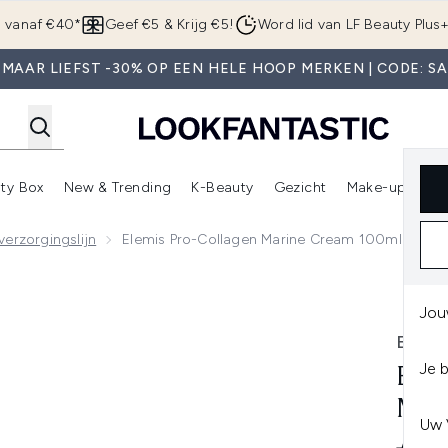
Overslaan naar de hoofdinhou
g vanaf €40*
Geef €5 & Krijg €5!
Word lid van LF Beauty Plus
MAAR LIEFST -30% OP EEN HELE HOOP MERKEN | CODE: S
ty Box
New & Trending
K-Beauty
Gezicht
Make-up
Pa
r)
nter submenu (Sale)
Enter submenu (Merken)
Enter submenu (Beauty Box)
Enter submenu (New & Trending)
Enter submenu (K-Beauty
E
erzorgingslijn
Elemis Pro-Collagen Marine Cream 100ml
eam 100ml
Jou
ELEM
Je 
ELE
MAR
Uw 