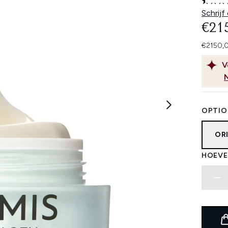
Schrijf
€21
€2150,0
V
OPTIO
OR
HOEVE