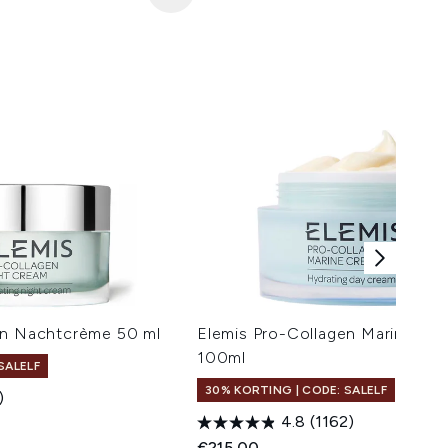
en Nachtcrème 50 ml
Elemis Pro-Collagen Marine Cr
100ml
SALELF
30% KORTING | CODE: SALELF
)
4.8
(1162)
 Price:
js:
€215,00