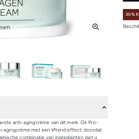
30% K
Beschi
irste anti-agingcrème van dit merk. De Pro-
i-agingcrème met een liftend effect, doordat
namische combinatie van ingrediënten ziet u