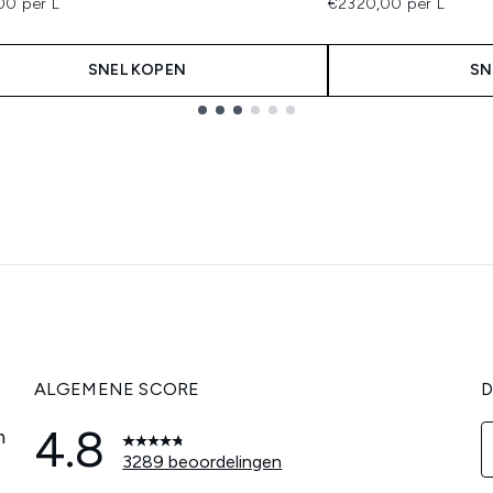
00 per L
€2320,00 per L
SNEL KOPEN
SN