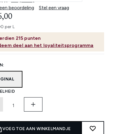
4.8
(3289)
Lees
3289
 een beoordeling
Stel een vraag
beoordelingen.
5,00
Dezelfde
paginalink.
0 per L
erdien
215
punten
Neem deel aan het loyaliteitsprogramma
N:
IGINAL
ELHEID
VOEG TOE AAN WINKELMANDJE