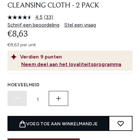
CLEANSING CLOTH - 2 PACK
4.5
(33)
Lees
33
Schrijf een beoordeling
Stel een vraag
beoordelingen.
€8,63
Dezelfde
paginalink.
€8,63 per unit
Verdien
9
punten
Neem deel aan het loyaliteitsprogramma
HOEVEELHEID
VOEG TOE AAN WINKELMANDJE