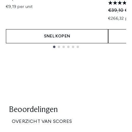
€9,19 per unit
Recommend
Hui
€39,10
€3
€266,32 per
SNEL KOPEN
Showing slide 1