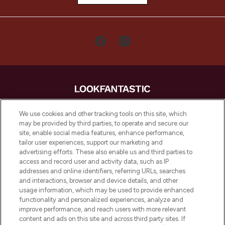
LOOKFANTASTIC is de ultieme online
We use cookies and other tracking tools on this site, which
beautybestemming van Europa, met de
may be provided by third parties, to operate and secure our
beste huidverzorging, haarproducten en
site, enable social media features, enhance performance,
make-up van meer dan 200 topmerken.
tailor user experiences, support our marketing and
Shop online of via de app, met gratis
advertising efforts. These also enable us and third parties to
verzending vanaf €40.
access and record user and activity data, such as IP
addresses and online identifiers, referring URLs, searches
and interactions, browser and device details, and other
Cookie-toestemming
usage information, which may be used to provide enhanced
Do Not Sell or Share My Personal
functionality and personalized experiences, analyze and
Information
improve performance, and reach users with more relevant
content and ads on this site and across third party sites. If