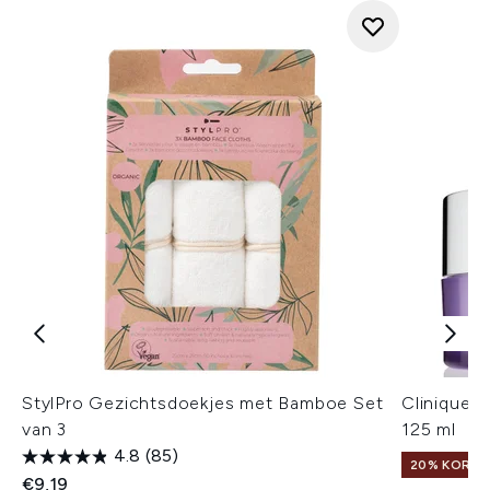
StylPro Gezichtsdoekjes met Bamboe Set
Clinique 
van 3
125 ml
4.8
(85)
20% KORTIN
€9,19