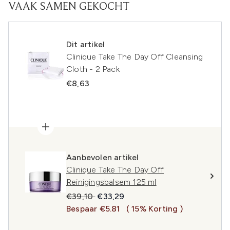
VAAK SAMEN GEKOCHT
Dit artikel
Clinique Take The Day Off Cleansing
Cloth - 2 Pack
€8,63
Aanbevolen artikel
Clinique Take The Day Off
Reinigingsbalsem 125 ml
Recommended Retail Price:
Huidige prijs:
€39,10
€33,29
Bespaar €5.81
( 15% Korting )