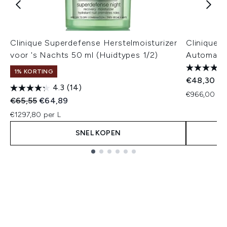
Clinique Superdefense Herstelmoisturizer
Clinique 
voor 's Nachts 50 ml (Huidtypes 1/2)
Automatis
1% KORTING
€48,30
4.3
(14)
€966,00 per
Recommended Retail Price:
Huidige prijs:
€65,55
€64,89
€1297,80 per L
SNEL KOPEN
Showing slide 1