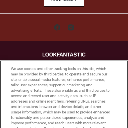
LOOKFANTASTIC is de ultieme online
We use cookies and other tracking tools on this site, which
beautybestemming van Europa, met de
may be provided by third parties, to operate and secure our
beste huidverzorging, haarproducten en
site, enable social media features, enhance performance,
make-up van meer dan 200 topmerken.
tailor user experiences, support our marketing and
Shop online of via de app, met gratis
advertising efforts. These also enable us and third parties to
verzending vanaf €40.
access and record user and activity data, such as IP
addresses and online identifiers, referring URLs, searches
and interactions, browser and device details, and other
Cookie-toestemming
usage information, which may be used to provide enhanced
Do Not Sell or Share My Personal
functionality and personalized experiences, analyze and
Information
improve performance, and reach users with more relevant