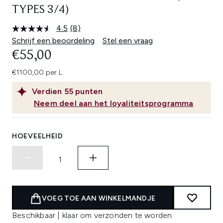
TYPES 3/4)
4.5
(8)
Lees
8
Schrijf een beoordeling
Stel een vraag
beoordelingen.
€55,00
Dezelfde
paginalink.
€1100,00 per L
Verdien
55
punten
Neem deel aan het loyaliteitsprogramma
HOEVEELHEID
VOEG TOE AAN WINKELMANDJE
Beschikbaar | klaar om verzonden te worden