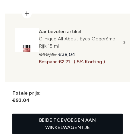
Aanbevolen artikel
Clinique All About Eyes Oogcrème
Rijk 15 ml
Recommended Retail Price:
Huidige prijs:
€40,25
€38,04
Bespaar €2.21
( 5% Korting )
Totale prijs:
€93.04
BEIDE TOEVOEGEN AAN
WINKELWAGENTJE