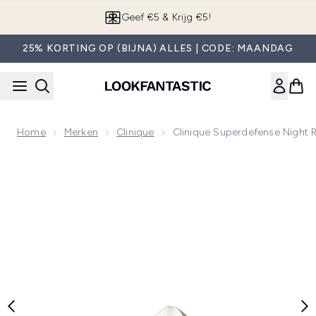
Overslaan naar de hoofdinhou
App downloaden
25% KORTING OP (BIJNA) ALLES | CODE: MAANDAG
Home
Merken
Clinique
Clinique Superdefense Night R
Now showing image 1 Clinique Superdefense Night Recovery 