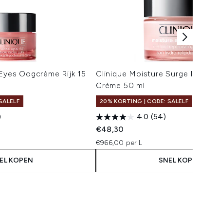
 Eyes Oogcrème Rijk 15
Clinique Moisture Surge Inten
Crème 50 ml
SALELF
20% KORTING | CODE: SALELF
)
4.0
(54)
 Price:
s:
€48,30
€966,00 per L
EL KOPEN
SNEL KOPEN