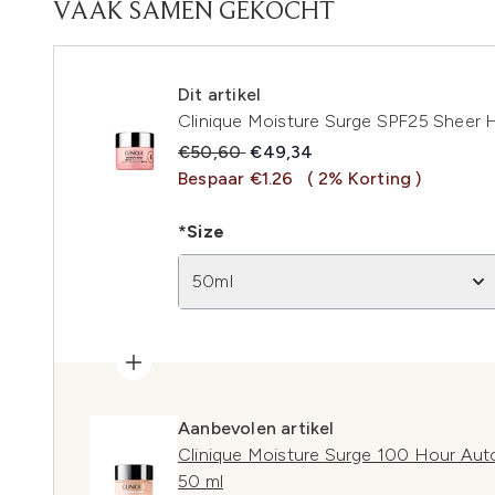
VAAK SAMEN GEKOCHT
Dit artikel
Clinique Moisture Surge SPF25 Sheer 
Recommended Retail Price:
Huidige prijs:
€50,60
€49,34
Bespaar €1.26
( 2% Korting )
*Size
50ml
Aanbevolen artikel
Clinique Moisture Surge 100 Hour Au
50 ml