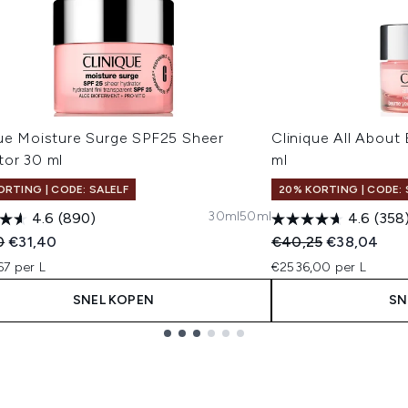
que Moisture Surge SPF25 Sheer
Clinique All About
tor 30 ml
ml
ORTING | CODE: SALELF
20% KORTING | CODE: 
30ml
50ml
4.6
(890)
4.6
(358
ended Retail Price:
Huidige prijs:
Recommended Retail
Huidige prij
0
€31,40
€40,25
€38,04
67 per L
€2536,00 per L
SNEL KOPEN
SN