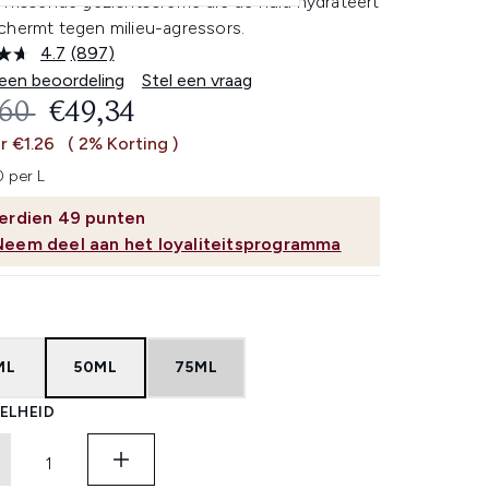
rfrissende gezichtscrème die de huid hydrateert
chermt tegen milieu-agressors.
4.7
(897)
Lees
897
 een beoordeling
Stel een vraag
beoordelingen.
OMMENDED RETAIL PRICE:
HUIDIGE PRIJS:
,60
€49,34
Dezelfde
paginalink.
r €1.26
( 2% Korting )
 per L
erdien
49
punten
Neem deel aan het loyaliteitsprogramma
ML
50ML
75ML
ELHEID