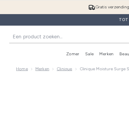
Gratis verzendin
TOT
Zomer
Sale
Merken
Beau
Enter submenu (Zome
E
Home
Merken
Clinique
Clinique Moisture Surge 
Now showing image 1 Clinique Moisture Surge SPF25 