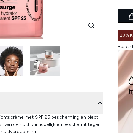
20% K
Beschi
ezichtscrème met SPF 25 bescherming en biedt
rst van de huid onmiddellijk en beschermt tegen
 huidveroudering.