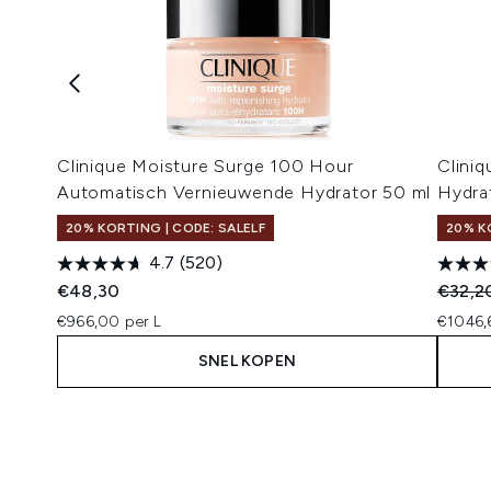
Clinique Moisture Surge 100 Hour
Clini
Automatisch Vernieuwende Hydrator 50 ml
Hydra
20% KORTING | CODE: SALELF
20% K
4.7
(520)
Recomm
€48,30
€32,2
€966,00 per L
€1046,
SNEL KOPEN
Showing slide 1