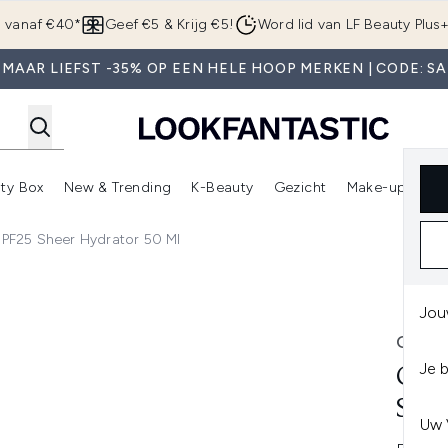
Overslaan naar de hoofdinhou
g vanaf €40*
Geef €5 & Krijg €5!
Word lid van LF Beauty Plus
 MAAR LIEFST -35% OP EEN HELE HOOP MERKEN | CODE: SA
ty Box
New & Trending
K-Beauty
Gezicht
Make-up
Pa
r)
nter submenu (Sale)
Enter submenu (Merken)
Enter submenu (Beauty Box)
Enter submenu (New & Trending)
Enter submenu (K-Beauty
E
SPF25 Sheer Hydrator 50 Ml
Sheer Hydrator 50 ml
Jou
CLIN
Je 
CLI
SPF
Uw 