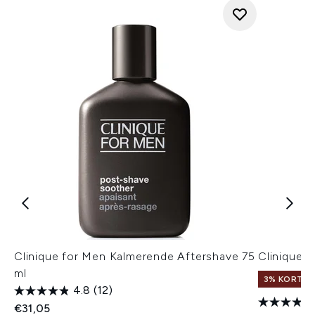
Clinique for Men Kalmerende Aftershave 75
Clinique 
ml
3% KORTIN
4.8
(12)
€31,05