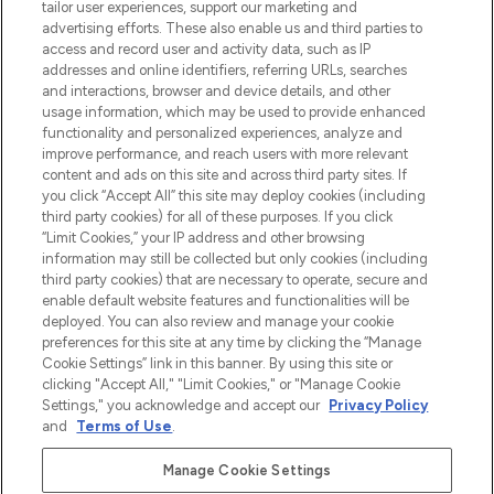
make-up van meer dan 200 topmerken.
tailor user experiences, support our marketing and
Shop online of via de app, met gratis
advertising efforts. These also enable us and third parties to
verzending vanaf €40.
access and record user and activity data, such as IP
addresses and online identifiers, referring URLs, searches
and interactions, browser and device details, and other
Cookie-toestemming
usage information, which may be used to provide enhanced
Do Not Sell or Share My Personal
functionality and personalized experiences, analyze and
Information
improve performance, and reach users with more relevant
content and ads on this site and across third party sites. If
you click “Accept All” this site may deploy cookies (including
HELP & INFORMATIE
third party cookies) for all of these purposes. If you click
“Limit Cookies,” your IP address and other browsing
information may still be collected but only cookies (including
BEDRIJFSINFORMATIE
third party cookies) that are necessary to operate, secure and
enable default website features and functionalities will be
deployed. You can also review and manage your cookie
OVER LOOKFANTASTIC
preferences for this site at any time by clicking the “Manage
Cookie Settings” link in this banner. By using this site or
clicking "Accept All," "Limit Cookies," or "Manage Cookie
Settings," you acknowledge and accept our
Privacy Policy
and
Terms of Use
.
Betaal veilig met
Manage Cookie Settings