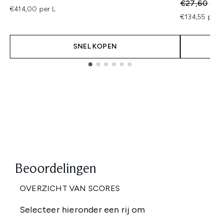
Recommend
Hui
€27,60
€2
€414,00 per L
€134,55 per
SNEL KOPEN
Showing slide 1