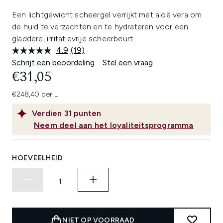
Een lichtgewicht scheergel verrijkt met aloë vera om
de huid te verzachten en te hydrateren voor een
gladdere, irritatievrije scheerbeurt.
4.9
(19)
Lees
19
Schrijf een beoordeling
Stel een vraag
beoordelingen.
€31,05
Dezelfde
paginalink.
€248,40 per L
Verdien
31
punten
Neem deel aan het loyaliteitsprogramma
HOEVEELHEID
NIET OP VOORRAAD