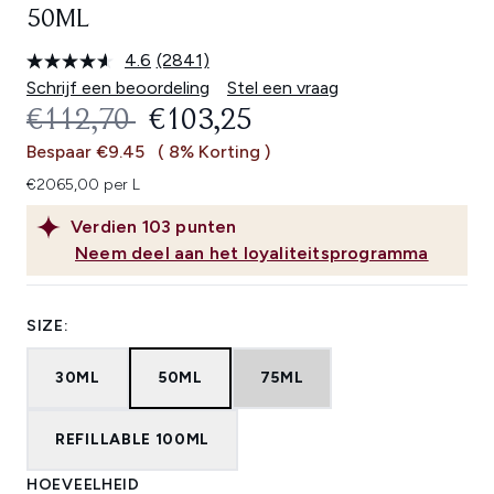
50ML
4.6
(2841)
Lees
2841
Schrijf een beoordeling
Stel een vraag
beoordelingen.
RECOMMENDED RETAIL PRICE:
HUIDIGE PRIJS:
€112,70
€103,25
Dezelfde
paginalink.
Bespaar €9.45
( 8% Korting )
€2065,00 per L
Verdien
103
punten
Neem deel aan het loyaliteitsprogramma
SIZE:
30ML
50ML
75ML
REFILLABLE 100ML
HOEVEELHEID