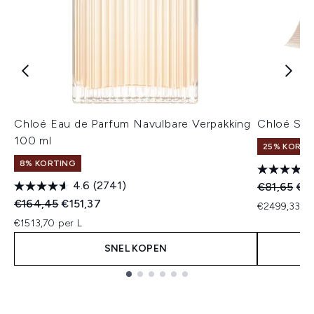
Chloé Eau de Parfum Navulbare Verpakking
Chloé Sig
100 ml
25% KORTIN
8% KORTING
4.6
(2741)
Recommend
Hui
€81,65
€7
Recommended Retail Price:
Huidige prijs:
€164,45
€151,37
€2499,33 pe
€1513,70 per L
SNEL KOPEN
Showing slide 1