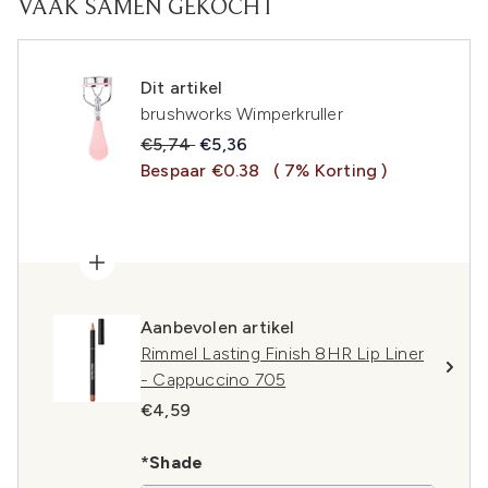
VAAK SAMEN GEKOCHT
Dit artikel
brushworks Wimperkruller
Recommended Retail Price:
Huidige prijs:
€5,74
€5,36
Bespaar €0.38
( 7% Korting )
Aanbevolen artikel
Rimmel Lasting Finish 8HR Lip Liner
- Cappuccino 705
€4,59
*Shade