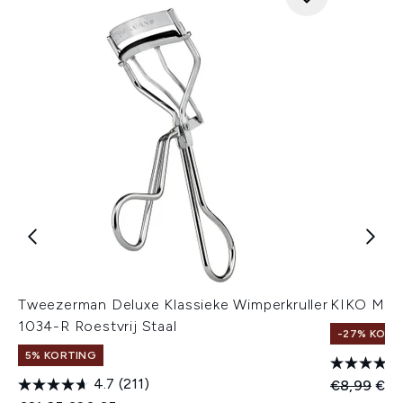
Tweezerman Deluxe Klassieke Wimperkruller
KIKO Mila
1034-R Roestvrij Staal
-27% KORT
5% KORTING
4.7
(211)
Recommend
Huid
€8,99
€7,