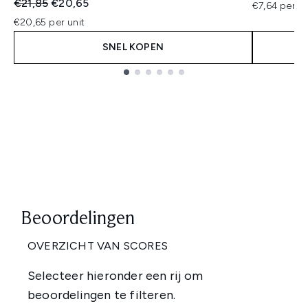
Recommended Retail Price:
Huidige prijs:
€21,85
€20,65
€7,64 per un
€20,65 per unit
SNEL KOPEN
Showing slide 1