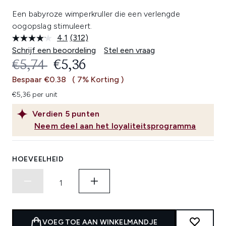
Een babyroze wimperkruller die een verlengde
oogopslag stimuleert.
4.1
(312)
Lees
312
Schrijf een beoordeling
Stel een vraag
beoordelingen.
RECOMMENDED RETAIL PRICE:
HUIDIGE PRIJS:
€5,74
€5,36
Dezelfde
paginalink.
Bespaar €0.38
( 7% Korting )
€5,36 per unit
Verdien
5
punten
Neem deel aan het loyaliteitsprogramma
HOEVEELHEID
VOEG TOE AAN WINKELMANDJE