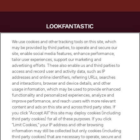
LOOKFANTASTIC is de ultieme online
We use cookies and other tracking tools on this site, which
beautybestemming van Europa, met de
may be provided by third parties, to operate and secure our
beste huidverzorging, haarproducten en
site, enable social media features, enhance performance,
make-up van meer dan 200 topmerken.
tailor user experiences, support our marketing and
Shop online of via de app, met gratis
advertising efforts. These also enable us and third parties to
verzending vanaf €40.
access and record user and activity data, such as IP
addresses and online identifiers, referring URLs, searches
and interactions, browser and device details, and other
Cookie-toestemming
usage information, which may be used to provide enhanced
Do Not Sell or Share My Personal
functionality and personalized experiences, analyze and
Information
improve performance, and reach users with more relevant
content and ads on this site and across third party sites. If
you click “Accept All” this site may deploy cookies (including
HELP & INFORMATIE
third party cookies) for all of these purposes. If you click
“Limit Cookies,” your IP address and other browsing
information may still be collected but only cookies (including
BEDRIJFSINFORMATIE
third party cookies) that are necessary to operate, secure and