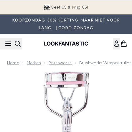
Overslaan naar de hoofdinhou
App downloaden
KOOPZONDAG: 30% KORTING, MAAR NIET VOOR
LANG... | CODE: ZONDAG
Home
Merken
Brushworks
Brushworks Wimperkruller
Now showing image 1 brushworks Wimperkruller