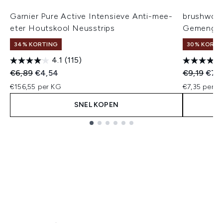
Garnier Pure Active Intensieve Anti-mee-
brushwork
eter Houtskool Neusstrips
Gemengd
34% KORTING
30% KORTIN
4.1
(115)
Recommended Retail Price:
Huidige prijs:
Recommend
Huidi
€6,89
€4,54
€9,19
€7,
€156,55 per KG
€7,35 per un
SNEL KOPEN
Showing slide 1