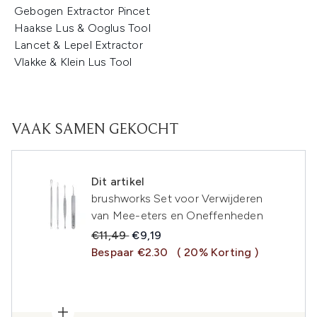
Gebogen Extractor Pincet
Haakse Lus & Ooglus Tool
Lancet & Lepel Extractor
Vlakke & Klein Lus Tool
VAAK SAMEN GEKOCHT
Dit artikel
brushworks Set voor Verwijderen
van Mee-eters en Oneffenheden
Recommended Retail Price:
Huidige prijs:
€11,49
€9,19
Bespaar €2.30
( 20% Korting )