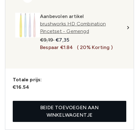
Aanbevolen artikel
brushworks HD Combination
Pincetset - Gemengd
Recommended Retail Price:
Huidige prijs:
€9,19
€7,35
Bespaar €1.84
( 20% Korting )
Totale prijs:
€16.54
BEIDE TOEVOEGEN AAN
WINKELWAGENTJE