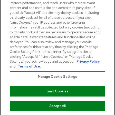
Information
improve performance, and reach users with more relevant
content and ads on this site and across third party sites. If
you click “Accept All” this site may deploy cookies (including
HELP & INFORMATIE
third party cookies) for all of these purposes. If you click
“Limit Cookies,” your IP address and other browsing
information may still be collected but only cookies (including
BEDRIJFSINFORMATIE
third party cookies) that are necessary to operate, secure and
enable default website features and functionalities will be
deployed. You can also review and manage your cookie
OVER LOOKFANTASTIC
preferences for this site at any time by clicking the “Manage
Cookie Settings” link in this banner. By using this site or
clicking "Accept All," "Limit Cookies," or "Manage Cookie
Settings," you acknowledge and accept our
Privacy Policy
and
Terms of Use
.
Betaal veilig met
Manage Cookie Settings
Limit Cookies
2026 THG Beauty Europe GmbH Maximilianstrasse 54 80538 Munich
VOEG TOE AAN WINKELMANDJE
Accept All