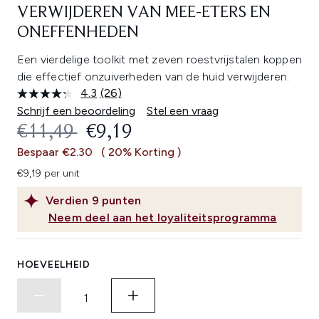
VERWIJDEREN VAN MEE-ETERS EN
ONEFFENHEDEN
Een vierdelige toolkit met zeven roestvrijstalen koppen
die effectief onzuiverheden van de huid verwijderen.
4.3
(26)
Lees
26
Schrijf een beoordeling
Stel een vraag
beoordelingen.
RECOMMENDED RETAIL PRICE:
HUIDIGE PRIJS:
€11,49
€9,19
Dezelfde
paginalink.
Bespaar €2.30
( 20% Korting )
€9,19 per unit
Verdien
9
punten
Neem deel aan het loyaliteitsprogramma
HOEVEELHEID