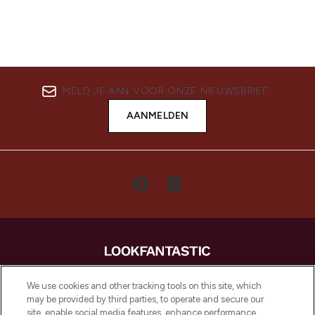
MELD JE AAN VOOR ONZE NIEUWSBRIEF
AANMELDEN
LOOKFANTASTIC is de ultieme online
We use cookies and other tracking tools on this site, which
beautybestemming van Europa, met de
may be provided by third parties, to operate and secure our
beste huidverzorging, haarproducten en
site, enable social media features, enhance performance,