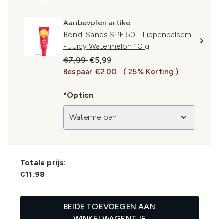
Aanbevolen artikel
Bondi Sands SPF 50+ Lippenbalsem
- Juicy Watermelon 10 g
Recommended Retail Price:
Huidige prijs:
€7,99
€5,99
Bespaar €2.00
( 25% Korting )
*Option
Watermeloen
Totale prijs:
€11.98
BEIDE TOEVOEGEN AAN
WINKELWAGENTJE