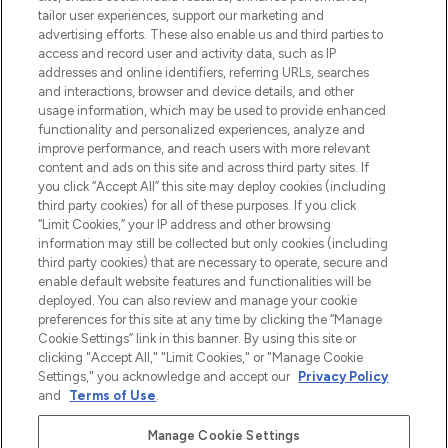
make-up van meer dan 200 topmerken.
tailor user experiences, support our marketing and
Shop online of via de app, met gratis
advertising efforts. These also enable us and third parties to
verzending vanaf €40.
access and record user and activity data, such as IP
addresses and online identifiers, referring URLs, searches
and interactions, browser and device details, and other
Cookie-toestemming
usage information, which may be used to provide enhanced
Do Not Sell or Share My Personal
functionality and personalized experiences, analyze and
Information
improve performance, and reach users with more relevant
content and ads on this site and across third party sites. If
you click “Accept All” this site may deploy cookies (including
HELP & INFORMATIE
third party cookies) for all of these purposes. If you click
“Limit Cookies,” your IP address and other browsing
information may still be collected but only cookies (including
BEDRIJFSINFORMATIE
third party cookies) that are necessary to operate, secure and
enable default website features and functionalities will be
deployed. You can also review and manage your cookie
OVER LOOKFANTASTIC
preferences for this site at any time by clicking the “Manage
Cookie Settings” link in this banner. By using this site or
clicking "Accept All," "Limit Cookies," or "Manage Cookie
Settings," you acknowledge and accept our
Privacy Policy
and
Terms of Use
.
Betaal veilig met
Manage Cookie Settings