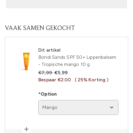
VAAK SAMEN GEKOCHT
Dit artikel
Bondi Sands SPF 50+ Lippenbalsem
- Tropische mango 10 g
Recommended Retail Price:
Huidige prijs:
€7,99
€5,99
Bespaar €2.00
( 25% Korting )
*Option
Mango