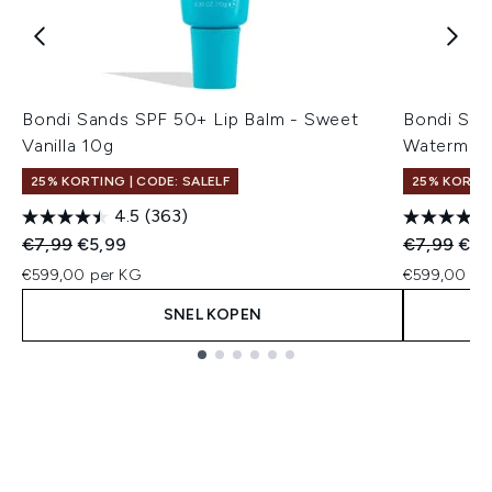
Bondi Sands SPF 50+ Lip Balm - Sweet
Bondi San
Vanilla 10g
Watermelo
25% KORTING | CODE: SALELF
25% KORTI
4.5
(363)
Recommended Retail Price:
Huidige prijs:
Recommend
Huid
€7,99
€5,99
€7,99
€5,
€599,00 per KG
€599,00 pe
SNEL KOPEN
Showing slide 1