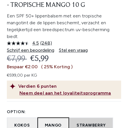
- TROPISCHE MANGO 10 G
Een SPF 50+ lippenbalsem met een tropische
mangotint die de lippen beschermt, verzacht en
tegelijkertijd een breedspectrum uv-bescherming
biedt.
4.5
(248)
Lees
248
Schrijf een beoordeling
Stel een vraag
beoordelingen.
RECOMMENDED RETAIL PRICE:
HUIDIGE PRIJS:
€7,99
€5,99
Dezelfde
paginalink.
Bespaar €2.00
( 25% Korting )
€599,00 per KG
Verdien
6
punten
Neem deel aan het loyaliteitsprogramma
OPTION:
KOKOS
MANGO
STRAWBERRY