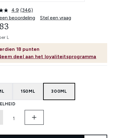
4.9
(346)
Lees
346
 een beoordeling
Stel een vraag
beoordelingen.
,83
Dezelfde
paginalink.
per L
erdien
18
punten
Neem deel aan het loyaliteitsprogramma
ML
150ML
300ML
ELHEID