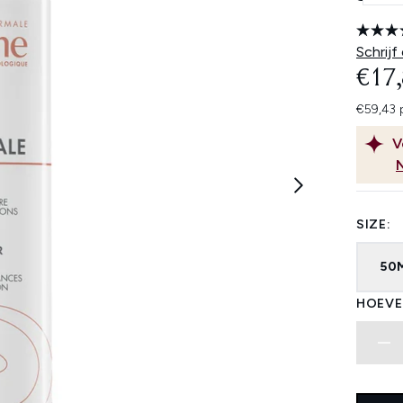
Schrijf
€17
€59,43 
V
SIZE:
50
HOEVE