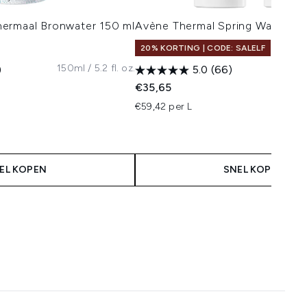
ermaal Bronwater 150 ml
Avène Thermal Spring Water Du
20% KORTING | CODE: SALELF
150ml / 5.2 fl. oz.
)
5.0
(66)
 Price:
:
€35,65
€59,42 per L
EL KOPEN
SNEL KOPEN