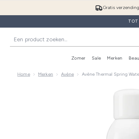
Gratis verzendin
TOT
Zomer
Sale
Merken
Beau
Enter submenu (Zome
E
Home
Merken
Avène
Avène Thermal Spring Wate
Now showing image 1 Avène Thermal Spring Water Spra