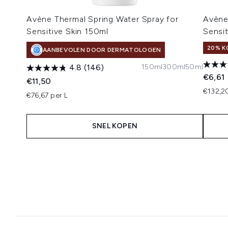
Avène Thermal Spring Water Spray for
Avène
Sensitive Skin 150ml
Sensit
20% K
AANBEVOLEN DOOR DERMATOLOGEN
150ml
300ml
50ml
4.8
(146)
€6,61
€11,50
€132,2
€76,67 per L
SNEL KOPEN
Showing slide 1