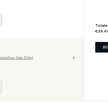
Totale 
€24.4
BE
Sensitive Skin 50ml