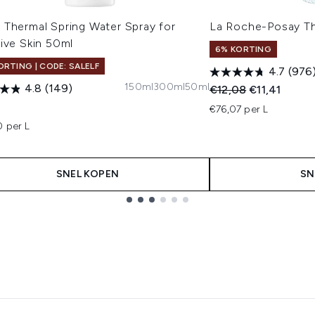
 Thermal Spring Water Spray for
La Roche-Posay Th
ive Skin 50ml
6% KORTING
ORTING | CODE: SALELF
4.7
(976
150ml
300ml
50ml
4.8
(149)
Recommended Retail
Huidige prijs
€12,08
€11,41
€76,07 per L
0 per L
SNEL KOPEN
SN