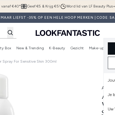
Overslaan naar de hoofdinhou
g vanaf €40*
Geef €5 & Krijg €5!
Word lid van LF Beauty Plus
 MAAR LIEFST -35% OP EEN HELE HOOP MERKEN | CODE: SA
ty Box
New & Trending
K-Beauty
Gezicht
Make-up
Pa
r)
nter submenu (Sale)
Enter submenu (Merken)
Enter submenu (Beauty Box)
Enter submenu (New & Trending)
Enter submenu (K-Beauty
E
r Spray For Sensitive Skin 300ml
y for Sensitive Skin 300ml
Jou
AVÈN
Je 
AVÈ
WAT
Uw 
SKI