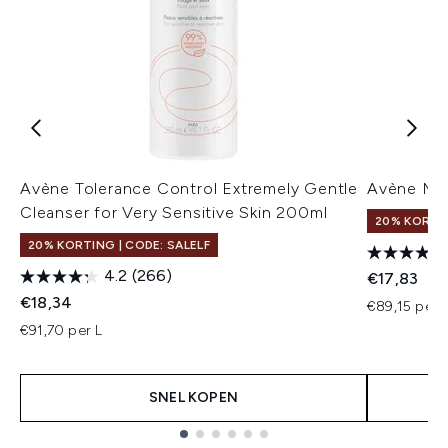
Avène Tolerance Control Extremely Gentle
Avène Mil
Cleanser for Very Sensitive Skin 200ml
20% KORTIN
20% KORTING | CODE: SALELF
4.2
(266)
€17,83
€18,34
€89,15 per 
€91,70 per L
SNEL KOPEN