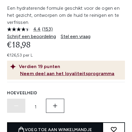
Een hydraterende formule geschikt voor de ogen en
het gezicht, ontworpen om de huid te reinigen en te
verfrissen.
4.4
(153)
Lees
153
Schrijf een beoordeling
Stel een vraag
beoordelingen.
€18,98
Dezelfde
paginalink.
€126,53 per L
Verdien
19
punten
Neem deel aan het loyaliteitsprogramma
HOEVEELHEID
VOEG TOE AAN WINKELMANDJE