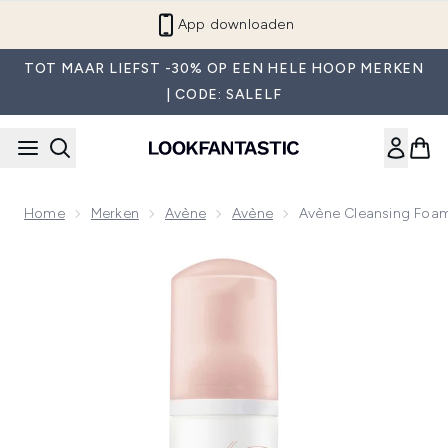
Overslaan naar de hoofdinhou
App downloaden
TOT MAAR LIEFST -30% OP EEN HELE HOOP MERKEN
| CODE: SALELF
Home
Merken
Avène
Avène
Avène Cleansing Foa
Now showing image 1 Avène Cleansing Foam 150ml