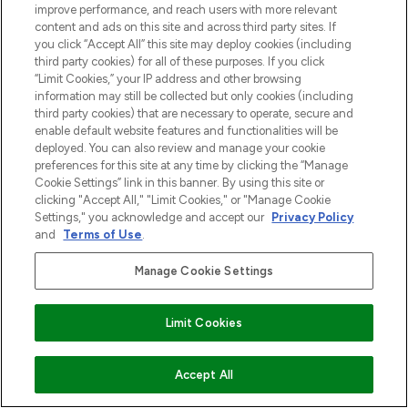
improve performance, and reach users with more relevant
content and ads on this site and across third party sites. If
you click “Accept All” this site may deploy cookies (including
third party cookies) for all of these purposes. If you click
“Limit Cookies,” your IP address and other browsing
information may still be collected but only cookies (including
third party cookies) that are necessary to operate, secure and
enable default website features and functionalities will be
LOOKFANTASTIC is de ultieme online
deployed. You can also review and manage your cookie
beautybestemming van Europa, met de
preferences for this site at any time by clicking the “Manage
beste huidverzorging, haarproducten en
Cookie Settings” link in this banner. By using this site or
make-up van meer dan 200 topmerken.
clicking "Accept All," "Limit Cookies," or "Manage Cookie
Shop online of via de app, met gratis
Settings," you acknowledge and accept our
Privacy Policy
verzending vanaf €40.
and
Terms of Use
.
Cookie-toestemming
Manage Cookie Settings
Do Not Sell or Share My Personal
Information
Limit Cookies
HELP & INFORMATIE
VOEG TOE AAN WINKELMANDJE
Accept All
BEDRIJFSINFORMATIE