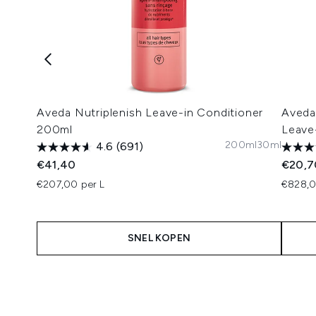
Aveda Nutriplenish Leave-in Conditioner
Aveda
200ml
Leave
200ml
30ml
4.6
(691)
€41,40
€20,7
€207,00 per L
€828,0
SNEL KOPEN
Showing slide 1