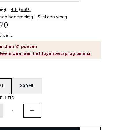
4.6
(639)
Lees
639
 een beoordeling
Stel een vraag
beoordelingen.
,70
Dezelfde
paginalink.
 per L
erdien
21
punten
Neem deel aan het loyaliteitsprogramma
ML
200ML
ELHEID