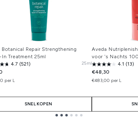
 Botanical Repair Strengthening
Aveda Nutriplenis
-In Treatment 25ml
voor 's Nachts 100
25ml
4.7
(521)
4.1
(13)
0
€48,30
0 per L
€483,00 per L
SNEL KOPEN
SN