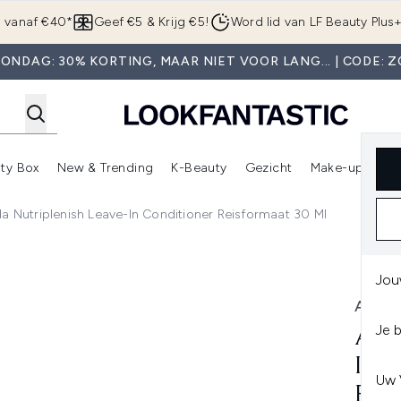
Overslaan naar de hoofdinhou
g vanaf €40*
Geef €5 & Krijg €5!
Word lid van LF Beauty Plus
ONDAG: 30% KORTING, MAAR NIET VOOR LANG... | CODE: 
ty Box
New & Trending
K-Beauty
Gezicht
Make-up
Pa
r)
nter submenu (Sale)
Enter submenu (Merken)
Enter submenu (Beauty Box)
Enter submenu (New & Trending)
Enter submenu (K-Beauty
E
a Nutriplenish Leave-In Conditioner Reisformaat 30 Ml
ditioner Reisformaat 30 ml
Jou
AVED
Je 
AVE
IN 
Uw 
REI