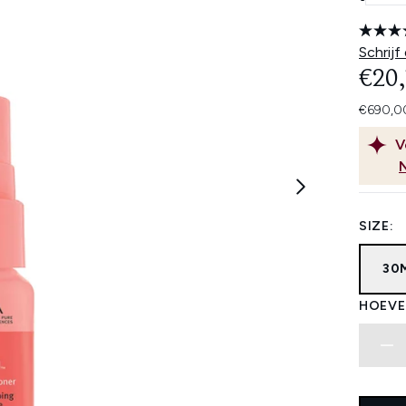
Schrijf
€20
€690,00
V
SIZE:
30
HOEVE