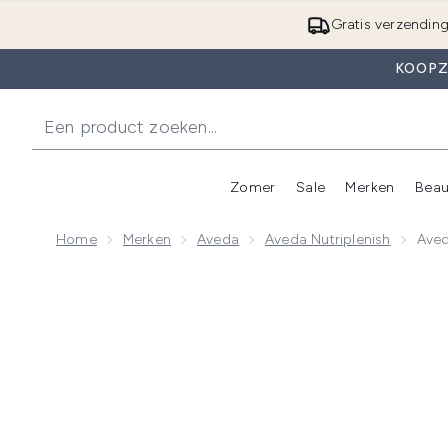
Gratis verzendin
KOOPZ
Zomer
Sale
Merken
Beau
Enter submenu (Zome
E
Home
Merken
Aveda
Aveda Nutriplenish
Aved
Now showing image 1 Aveda Nutriplenish Leave-in Con