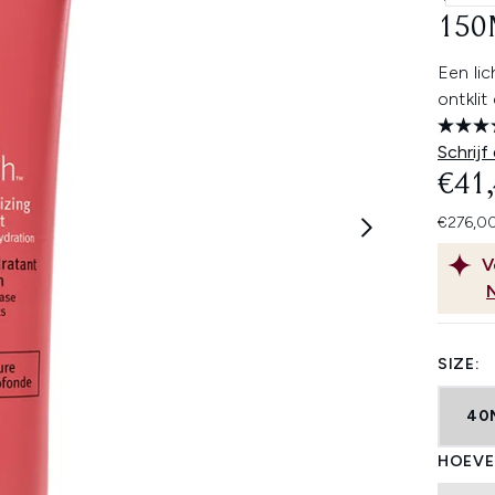
150
Een lic
ontklit
Schrijf
€41
€276,00
V
SIZE:
40
HOEVE