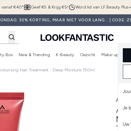
Overslaan naar de hoofdinhou
g vanaf €40*
Geef €5 & Krijg €5!
Word lid van LF Beauty Plus
ONDAG: 30% KORTING, MAAR NIET VOOR LANG... | CODE: 
ty Box
New & Trending
K-Beauty
Gezicht
Make-up
Pa
r)
nter submenu (Sale)
Enter submenu (Merken)
Enter submenu (Beauty Box)
Enter submenu (New & Trending)
Enter submenu (K-Beauty
E
oisturising Hair Treatment - Deep Moisture 150ml
rising Hair Treatment - Deep Moisture 150ml
Jou
AVED
Je 
AVE
MOI
Uw 
TRE