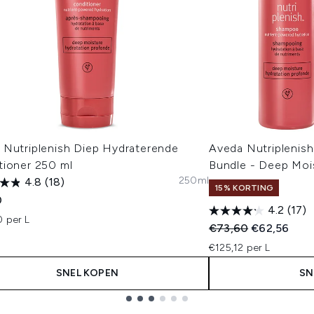
 Nutriplenish Diep Hydraterende
Aveda Nutriplenis
tioner 250 ml
Bundle - Deep Moi
250ml
4.8
(18)
15% KORTING
0
4.2
(17)
0 per L
Recommended Retail
Huidige prij
€73,60
€62,56
€125,12 per L
SNEL KOPEN
SN