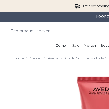
Gratis verzendin
KOOPZ
Zomer
Sale
Merken
Beau
Enter submenu (Zome
E
Home
Merken
Aveda
Aveda Nutriplenish Daily M
Now showing image 1 Aveda Nutriplenish Daily Moistu