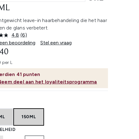
ML
htgewicht leave-in haarbehandeling die het haar
 en de glans verbetert.
4.8
(6)
Lees
6
 een beoordeling
Stel een vraag
beoordelingen.
,40
Dezelfde
paginalink.
 per L
erdien
41
punten
Neem deel aan het loyaliteitsprogramma
ML
150ML
ELHEID