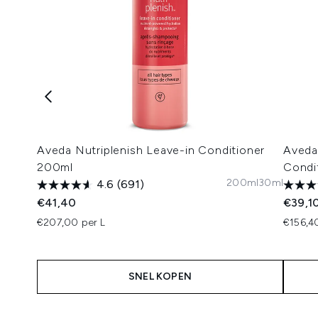
Aveda Nutriplenish Leave-in Conditioner
Aveda
200ml
Condi
200ml
30ml
4.6
(691)
€41,40
€39,1
€207,00 per L
€156,4
SNEL KOPEN
Showing slide 1