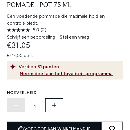
POMADE - POT 75 ML
Een voedende pommade die maximale hold en
controle biedt.
5.0
(2)
Lees
2
Schrijf een beoordeling
Stel een vraag
beoordelingen.
€31,05
Dezelfde
paginalink.
€414,00 per L
Verdien
31
punten
Neem deel aan het loyaliteitsprogramma
HOEVEELHEID
VOEG TOE AAN WINKELMANDJE