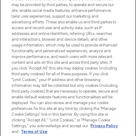
beautybestemming van Europa, met de
may be provided by third parties, to operate and secure our
beste huidverzorging, haarproducten en
site, enable social media features, enhance performance,
make-up van meer dan 200 topmerken.
tailor user experiences, support our marketing and
Shop online of via de app, met gratis
advertising efforts. These also enable us and third parties to
verzending vanaf €40.
access and record user and activity data, such as IP
addresses and online identifiers, referring URLs, searches
and interactions, browser and device details, and other
Cookie-toestemming
usage information, which may be used to provide enhanced
Do Not Sell or Share My Personal
functionality and personalized experiences, analyze and
Information
improve performance, and reach users with more relevant
content and ads on this site and across third party sites. If
you click “Accept All” this site may deploy cookies (including
HELP & INFORMATIE
third party cookies) for all of these purposes. If you click
“Limit Cookies,” your IP address and other browsing
information may still be collected but only cookies (including
BEDRIJFSINFORMATIE
third party cookies) that are necessary to operate, secure and
enable default website features and functionalities will be
deployed. You can also review and manage your cookie
OVER LOOKFANTASTIC
preferences for this site at any time by clicking the “Manage
Cookie Settings” link in this banner. By using this site or
clicking "Accept All," "Limit Cookies," or "Manage Cookie
Settings," you acknowledge and accept our
Privacy Policy
and
Terms of Use
.