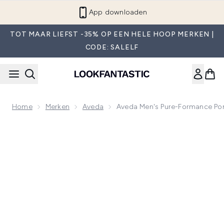
Overslaan naar de hoofdinhou
App downloaden
TOT MAAR LIEFST -35% OP EEN HELE HOOP MERKEN |
CODE: SALELF
Home
Merken
Aveda
Aveda Men's Pure-Formance Pom
Now showing image 1 Aveda Men's Pure-Formance Pomade -