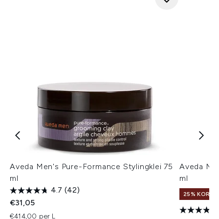
Aveda Men's Pure-Formance Stylingklei 75
Aveda Me
ml
ml
4.7
(42)
25% KORTIN
€31,05
€414,00 per L