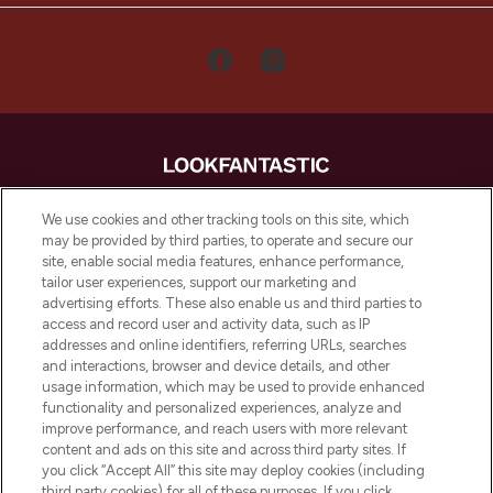
LOOKFANTASTIC is de ultieme online
We use cookies and other tracking tools on this site, which
beautybestemming van Europa, met de
may be provided by third parties, to operate and secure our
beste huidverzorging, haarproducten en
site, enable social media features, enhance performance,
make-up van meer dan 200 topmerken.
tailor user experiences, support our marketing and
Shop online of via de app, met gratis
advertising efforts. These also enable us and third parties to
verzending vanaf €40.
access and record user and activity data, such as IP
addresses and online identifiers, referring URLs, searches
and interactions, browser and device details, and other
Cookie-toestemming
usage information, which may be used to provide enhanced
Do Not Sell or Share My Personal
functionality and personalized experiences, analyze and
Information
improve performance, and reach users with more relevant
content and ads on this site and across third party sites. If
you click “Accept All” this site may deploy cookies (including
HELP & INFORMATIE
third party cookies) for all of these purposes. If you click