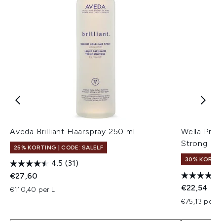
Aveda Brilliant Haarspray 250 ml
Wella Prof
Strong Ha
25% KORTING | CODE: SALELF
30% KORTIN
4.5
(31)
€27,60
€22,54
€110,40 per L
€75,13 per L