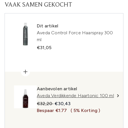
VAAK SAMEN GEKOCHT
Dit artikel
Aveda Control Force Haarspray 300
ml
€31,05
Aanbevolen artikel
Aveda Verdikkende Haartonic 100 ml
Recommended Retail Price:
Huidige prijs:
€32,20
€30,43
Bespaar €1.77
( 5% Korting )