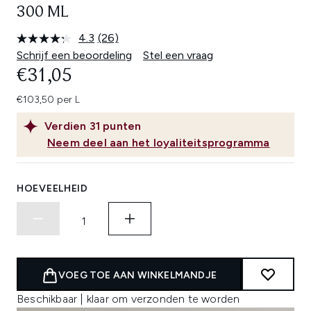
300 ML
4.3
(26)
Lees
26
Schrijf een beoordeling
Stel een vraag
beoordelingen.
€31,05
Dezelfde
paginalink.
€103,50 per L
Verdien
31
punten
Neem deel aan het loyaliteitsprogramma
HOEVEELHEID
VOEG TOE AAN WINKELMANDJE
Beschikbaar | klaar om verzonden te worden