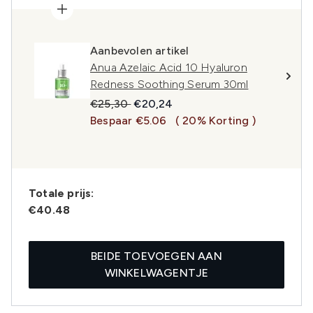
Aanbevolen artikel
Anua Azelaic Acid 10 Hyaluron
Redness Soothing Serum 30ml
Recommended Retail Price:
Huidige prijs:
€25,30
€20,24
Bespaar €5.06
( 20% Korting )
Totale prijs:
€40.48
BEIDE TOEVOEGEN AAN
WINKELWAGENTJE