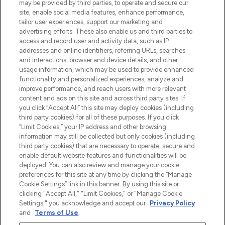
beautybestemming van Europa, met de
may be provided by third parties, to operate and secure our
beste huidverzorging, haarproducten en
site, enable social media features, enhance performance,
make-up van meer dan 200 topmerken.
tailor user experiences, support our marketing and
Shop online of via de app, met gratis
advertising efforts. These also enable us and third parties to
verzending vanaf €40.
access and record user and activity data, such as IP
addresses and online identifiers, referring URLs, searches
and interactions, browser and device details, and other
Cookie-toestemming
usage information, which may be used to provide enhanced
Do Not Sell or Share My Personal
functionality and personalized experiences, analyze and
Information
improve performance, and reach users with more relevant
content and ads on this site and across third party sites. If
you click “Accept All” this site may deploy cookies (including
HELP & INFORMATIE
third party cookies) for all of these purposes. If you click
“Limit Cookies,” your IP address and other browsing
information may still be collected but only cookies (including
BEDRIJFSINFORMATIE
third party cookies) that are necessary to operate, secure and
enable default website features and functionalities will be
deployed. You can also review and manage your cookie
OVER LOOKFANTASTIC
preferences for this site at any time by clicking the “Manage
Cookie Settings” link in this banner. By using this site or
clicking "Accept All," "Limit Cookies," or "Manage Cookie
Settings," you acknowledge and accept our
Privacy Policy
and
Terms of Use
.
Betaal veilig met