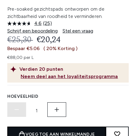
Pre-soaked gezichtspads ontworpen om de
zichtbaarheid van roodheid te verminderen.
4.6
(25)
Lees
25
Schrijf een beoordeling
Stel een vraag
beoordelingen.
RECOMMENDED RETAIL PRICE:
HUIDIGE PRIJS:
€25,30
€20,24
Dezelfde
paginalink.
Bespaar €5.06
( 20% Korting )
€88,00 per L
Verdien
20
punten
Neem deel aan het loyaliteitsprogramma
HOEVEELHEID
VOEG TOE AAN WINKELMANDJE