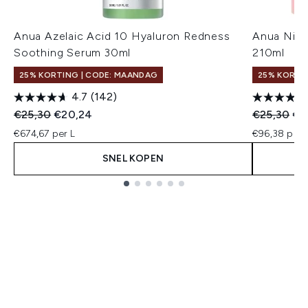
Anua Azelaic Acid 10 Hyaluron Redness
Anua Niac
Soothing Serum 30ml
210ml
25% KORTING | CODE: MAANDAG
25% KORTI
4.7
(142)
Recommended Retail Price:
Huidige prijs:
Recommend
Hui
€25,30
€20,24
€25,30
€2
€674,67 per L
€96,38 per 
SNEL KOPEN
Showing slide 1