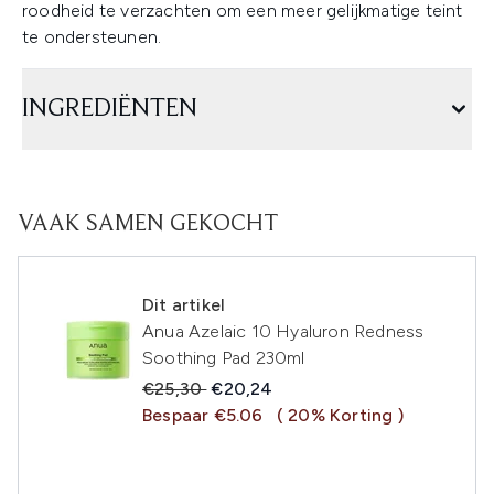
roodheid te verzachten om een meer gelijkmatige teint
te ondersteunen.
INGREDIËNTEN
VAAK SAMEN GEKOCHT
Dit artikel
Anua Azelaic 10 Hyaluron Redness
Soothing Pad 230ml
Recommended Retail Price:
Huidige prijs:
€25,30
€20,24
Bespaar €5.06
( 20% Korting )