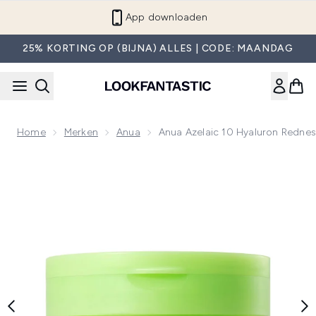
Overslaan naar de hoofdinhou
App downloaden
25% KORTING OP (BIJNA) ALLES | CODE: MAANDAG
Home
Merken
Anua
Anua Azelaic 10 Hyaluron Redne
Now showing image 1 Anua Azelaic 10 Hyaluron Redness So