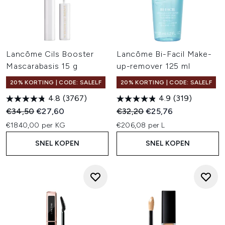
Lancôme Cils Booster
Lancôme Bi-Facil Make-
Mascarabasis 15 g
up-remover 125 ml
20% KORTING | CODE: SALELF
20% KORTING | CODE: SALELF
4.8
(3767)
4.9
(319)
Recommended Retail Price:
Huidige prijs:
Recommended Retail Price:
Huidige prijs:
€34,50
€27,60
€32,20
€25,76
€1840,00 per KG
€206,08 per L
SNEL KOPEN
SNEL KOPEN