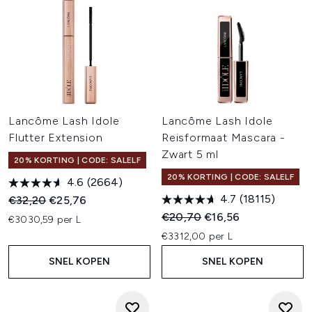
Lancôme Lash Idole
Lancôme Lash Idole
Flutter Extension
Reisformaat Mascara -
Zwart 5 ml
20% KORTING | CODE: SALELF
20% KORTING | CODE: SALELF
4.6
(2664)
4.7
(18115)
Recommended Retail Price:
Huidige prijs:
€32,20
€25,76
Recommended Retail Price:
Huidige prijs:
€20,70
€16,56
€3030,59 per L
€3312,00 per L
SNEL KOPEN
SNEL KOPEN