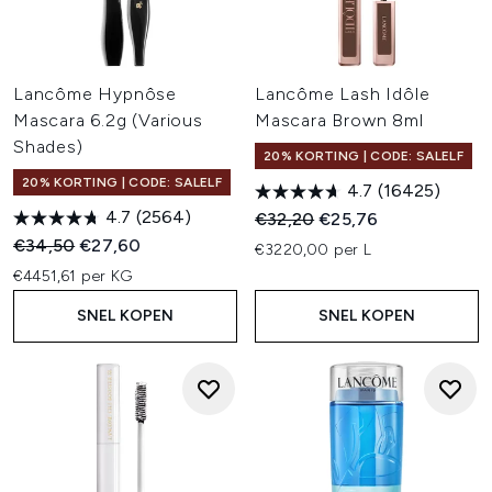
Lancôme Hypnôse
Lancôme Lash Idôle
Mascara 6.2g (Various
Mascara Brown 8ml
Shades)
20% KORTING | CODE: SALELF
20% KORTING | CODE: SALELF
4.7
(16425)
4.7
(2564)
Recommended Retail Price:
Huidige prijs:
€32,20
€25,76
Recommended Retail Price:
Huidige prijs:
€34,50
€27,60
€3220,00 per L
€4451,61 per KG
SNEL KOPEN
SNEL KOPEN