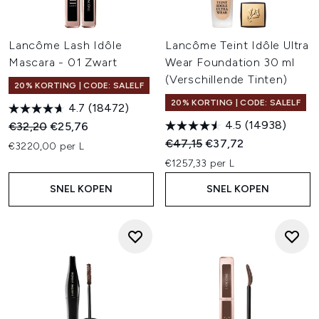
Lancôme Lash Idôle
Lancôme Teint Idôle Ultra
Mascara - 01 Zwart
Wear Foundation 30 ml
(Verschillende Tinten)
20% KORTING | CODE: SALELF
20% KORTING | CODE: SALELF
4.7
(18472)
4.5
(14938)
Recommended Retail Price:
Huidige prijs:
€32,20
€25,76
Recommended Retail Price:
Huidige prijs:
€47,15
€37,72
€3220,00 per L
€1257,33 per L
SNEL KOPEN
SNEL KOPEN