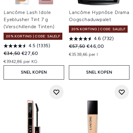
Lancôme Lash Idole
Lancôme Hypnôse Drama
Eyeblusher Tint 7 g
Oogschaduwpalet
(Verschillende Tinten)
20% KORTING | CODE: SALELF
20% KORTING | CODE: SALELF
4.6
(732)
4.5
(1335)
Recommended Retail Price:
Huidige prijs:
€57,50
€46,00
Recommended Retail Price:
Huidige prijs:
€34,50
€27,60
€3538,46 per l
€3942,86 per KG
SNEL KOPEN
SNEL KOPEN