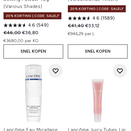
(Various Shades)
20% KORTING | CODE: SALELF
20% KORTING | CODE: SALELF
4.6
(1589)
4.6
(549)
Recommended Retail Price:
Huidige prijs:
€41,40
€33,12
Recommended Retail Price:
Huidige prijs:
€46,00
€36,80
€946,29 per L
€3680,00 per KG
SNEL KOPEN
SNEL KOPEN
Lancôme Eau Micellaire
Lancôme Juicy Tubes Lip