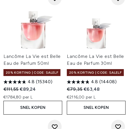
Lancôme La Vie est Belle
Lancôme La Vie est Belle
Eau de Parfum 50ml
Eau de Parfum 30ml
20% KORTING | CODE: SALELF
20% KORTING | CODE: SALELF
4.8
(15340)
4.8
(14408)
Recommended Retail Price:
Huidige prijs:
Recommended Retail Price:
Huidige prijs:
€111,55
€89,24
€79,35
€63,48
€1784,80 per L
€2116,00 per L
SNEL KOPEN
SNEL KOPEN