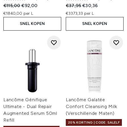
Recommended Retail Price:
Huidige prijs:
Recommended Retail Price:
Huidige prijs:
€115,00
€92,00
€37,95
€30,36
€1840,00 per L
€3373,33 per L
SNEL KOPEN
SNEL KOPEN
Lancôme Génifique
Lancôme Galatée
Ultimate - Dual Repair
Confort Cleansing Milk
Augmented Serum 50ml
(Verschillende Maten)
Refill
20% KORTING | CODE: SALELF