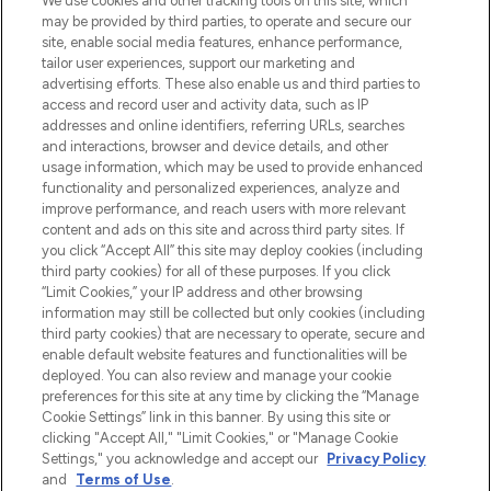
We use cookies and other tracking tools on this site, which
beautybestemming van Europa, met de
may be provided by third parties, to operate and secure our
beste huidverzorging, haarproducten en
site, enable social media features, enhance performance,
make-up van meer dan 200 topmerken.
tailor user experiences, support our marketing and
Shop online of via de app, met gratis
advertising efforts. These also enable us and third parties to
verzending vanaf €40.
access and record user and activity data, such as IP
addresses and online identifiers, referring URLs, searches
and interactions, browser and device details, and other
Cookie-toestemming
usage information, which may be used to provide enhanced
Do Not Sell or Share My Personal
functionality and personalized experiences, analyze and
Information
improve performance, and reach users with more relevant
content and ads on this site and across third party sites. If
you click “Accept All” this site may deploy cookies (including
HELP & INFORMATIE
third party cookies) for all of these purposes. If you click
“Limit Cookies,” your IP address and other browsing
information may still be collected but only cookies (including
BEDRIJFSINFORMATIE
third party cookies) that are necessary to operate, secure and
enable default website features and functionalities will be
deployed. You can also review and manage your cookie
OVER LOOKFANTASTIC
preferences for this site at any time by clicking the “Manage
Cookie Settings” link in this banner. By using this site or
clicking "Accept All," "Limit Cookies," or "Manage Cookie
Settings," you acknowledge and accept our
Privacy Policy
and
Terms of Use
.