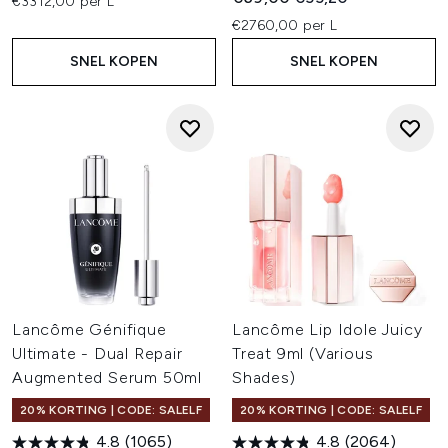
€3312,00 per L
€2760,00 per L
SNEL KOPEN
SNEL KOPEN
Lancôme Génifique
Lancôme Lip Idole Juicy
Ultimate - Dual Repair
Treat 9ml (Various
Augmented Serum 50ml
Shades)
20% KORTING | CODE: SALELF
20% KORTING | CODE: SALELF
4.8
(1065)
4.8
(2064)