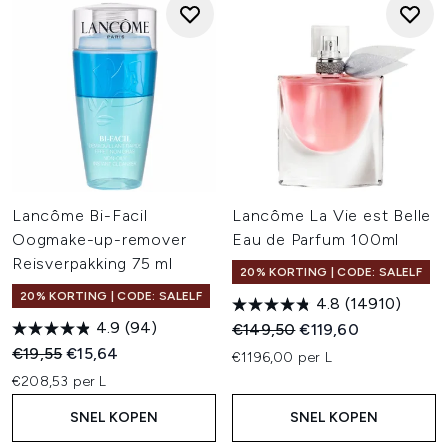
Lancôme Bi-Facil
Lancôme La Vie est Belle
Oogmake-up-remover
Eau de Parfum 100ml
Reisverpakking 75 ml
20% KORTING | CODE: SALELF
20% KORTING | CODE: SALELF
4.8
(14910)
4.9
(94)
Recommended Retail Price:
Huidige prijs:
€149,50
€119,60
Recommended Retail Price:
Huidige prijs:
€19,55
€15,64
€1196,00 per L
€208,53 per L
SNEL KOPEN
SNEL KOPEN