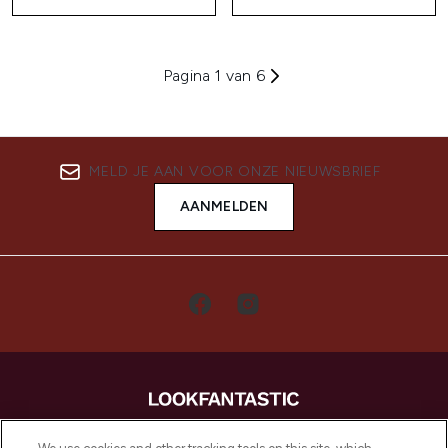
Pagina 1 van 6
MELD JE AAN VOOR ONZE NIEUWSBRIEF
AANMELDEN
LOOKFANTASTIC is de ultieme online