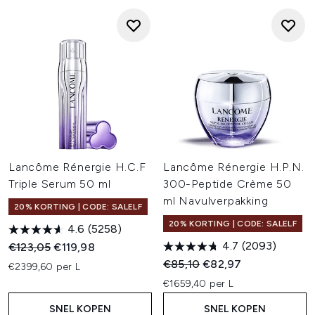
Lancôme Rénergie H.C.F
Lancôme Rénergie H.P.N.
Triple Serum 50 ml
300-Peptide Crème 50
ml Navulverpakking
20% KORTING | CODE: SALELF
20% KORTING | CODE: SALELF
4.6
(5258)
4.7
(2093)
Recommended Retail Price:
Huidige prijs:
€123,05
€119,98
Recommended Retail Price:
Huidige prijs:
€85,10
€82,97
€2399,60 per L
€1659,40 per L
SNEL KOPEN
SNEL KOPEN