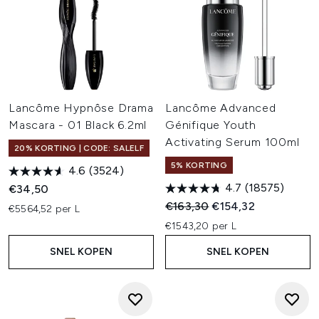
Lancôme Hypnôse Drama
Lancôme Advanced
Mascara - 01 Black 6.2ml
Génifique Youth
Activating Serum 100ml
20% KORTING | CODE: SALELF
5% KORTING
4.6
(3524)
4.7
(18575)
€34,50
Recommended Retail Price:
Huidige prijs:
€163,30
€154,32
€5564,52 per L
€1543,20 per L
SNEL KOPEN
SNEL KOPEN