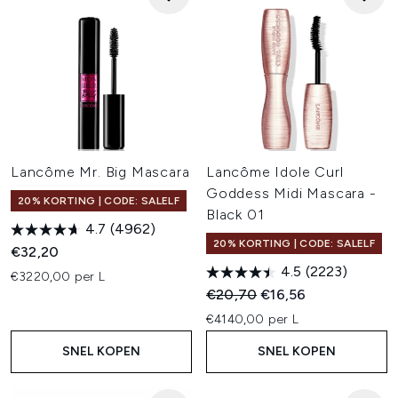
Lancôme Mr. Big Mascara
Lancôme Idole Curl
Goddess Midi Mascara -
20% KORTING | CODE: SALELF
Black 01
4.7
(4962)
20% KORTING | CODE: SALELF
€32,20
4.5
(2223)
€3220,00 per L
Recommended Retail Price:
Huidige prijs:
€20,70
€16,56
€4140,00 per L
SNEL KOPEN
SNEL KOPEN