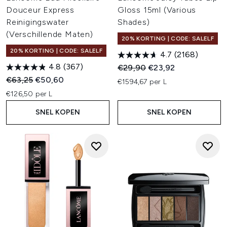
Douceur Express
Gloss 15ml (Various
Reinigingswater
Shades)
(Verschillende Maten)
20% KORTING | CODE: SALELF
20% KORTING | CODE: SALELF
4.7
(2168)
4.8
(367)
Recommended Retail Price:
Huidige prijs:
€29,90
€23,92
Recommended Retail Price:
Huidige prijs:
€63,25
€50,60
€1594,67 per L
€126,50 per L
SNEL KOPEN
SNEL KOPEN