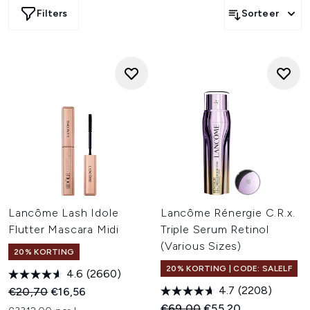
Filters
Sorteer
Lancôme Lash Idole
Lancôme Rénergie C.R.x.
Flutter Mascara Midi
Triple Serum Retinol
(Various Sizes)
20% KORTING
20% KORTING | CODE: SALELF
4.6
(2660)
4.7
(2208)
Recommended Retail Price:
Huidige prijs:
€20,70
€16,56
Recommended Retail Price:
Huidige prijs:
€69,00
€55,20