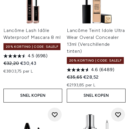
Lancôme Lash Idôle
Lancôme Teint Idole Ultra
Waterproof Mascara 8 ml
Wear Overal Concealer
13ml (Verschillende
20% KORTING | CODE: SALELF
tinten)
4.5
(698)
20% KORTING | CODE: SALELF
Recommended Retail Price:
Huidige prijs:
€32,20
€30,43
4.6
(6489)
€3803,75 per L
Recommended Retail Price:
Huidige prijs:
€35,65
€28,52
€2193,85 per L
SNEL KOPEN
SNEL KOPEN