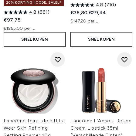
20% KORTING | CODE: SALELF
4.8
(710)
4.8
(661)
Recommended Retail Price:
Huidige prijs:
€36,80
€29,44
€97,75
€147,20 per L
€1955,00 per L
SNEL KOPEN
SNEL KOPEN
Lancôme Teint Idole Ultra
Lancôme L'Absolu Rouge
Wear Skin Refining
Cream Lipstick 35ml
Setting Powder 10g
(Verschillende Tinten)