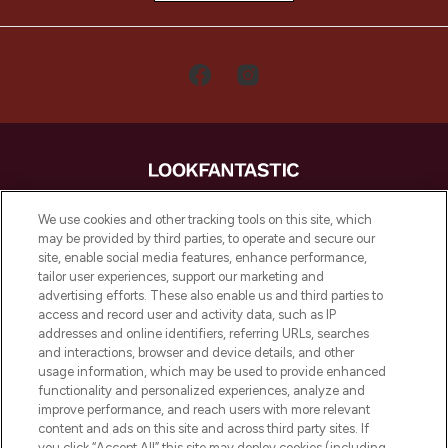
LOOKFANTASTIC is de ultieme online
We use cookies and other tracking tools on this site, which
beautybestemming van Europa, met de
may be provided by third parties, to operate and secure our
beste huidverzorging, haarproducten en
site, enable social media features, enhance performance,
make-up van meer dan 200 topmerken.
tailor user experiences, support our marketing and
Shop online of via de app, met gratis
advertising efforts. These also enable us and third parties to
verzending vanaf €40.
access and record user and activity data, such as IP
addresses and online identifiers, referring URLs, searches
and interactions, browser and device details, and other
Cookie-toestemming
usage information, which may be used to provide enhanced
Do Not Sell or Share My Personal
functionality and personalized experiences, analyze and
Information
improve performance, and reach users with more relevant
content and ads on this site and across third party sites. If
you click “Accept All” this site may deploy cookies (including