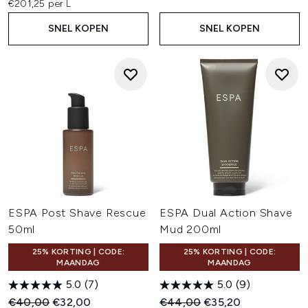
€201,25 per L
effectieve resultaten voor elke huidtype.
Kies vandaag nog je ideale haarverwijderingsproduct en
SNEL KOPEN
SNEL KOPEN
ervaar zelf hoe eenvoudig het is om een zijdezachte,
gladde huid te bereiken!
ESPA Post Shave Rescue
ESPA Dual Action Shave
50ml
Mud 200ml
25% KORTING | CODE:
25% KORTING | CODE:
MAANDAG
MAANDAG
5.0
(7)
5.0
(9)
Recommended Retail Price:
Huidige prijs:
Recommended Retail Price:
Huidige prijs:
€40,00
€32,00
€44,00
€35,20