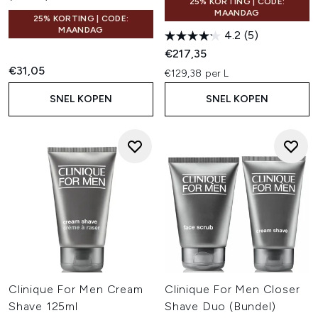
25% KORTING | CODE:
MAANDAG
25% KORTING | CODE:
MAANDAG
4.2
(5)
€217,35
€31,05
€129,38 per L
SNEL KOPEN
SNEL KOPEN
Clinique For Men Cream
Clinique For Men Closer
Shave 125ml
Shave Duo (Bundel)