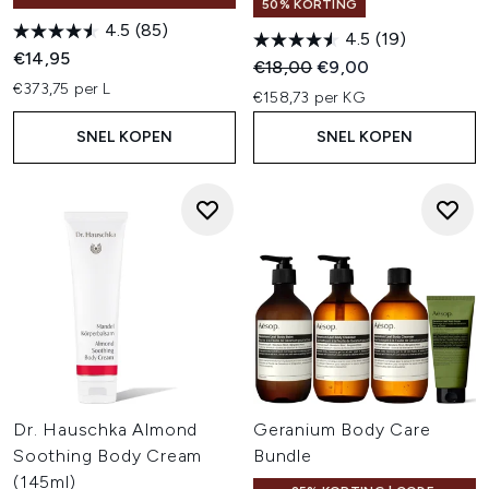
50% KORTING
4.5
(85)
4.5
(19)
€14,95
Recommended Retail Price:
Huidige prijs:
€18,00
€9,00
€373,75 per L
€158,73 per KG
SNEL KOPEN
SNEL KOPEN
Dr. Hauschka Almond
Geranium Body Care
Soothing Body Cream
Bundle
(145ml)