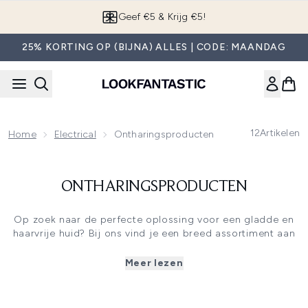
Overslaan naar de hoofdinhou
Geef €5 & Krijg €5!
25% KORTING OP (BIJNA) ALLES | CODE: MAANDAG
12
Artikelen
Home
Electrical
Ontharingsproducten
ONTHARINGSPRODUCTEN
Op zoek naar de perfecte oplossing voor een gladde en
haarvrije huid? Bij ons vind je een breed assortiment aan
haarverwijderingsproducten die passen bij je huidtype en
persoonlijke voorkeur. Of je nu kiest voor een thuis wax
Meer lezen
set, een epileerapparaat of dames scheermesjes, wij
bieden de beste producten van topmerken zoals Rio, ESPA
en FOREU PEACH. Ontdek de verschillende methoden en