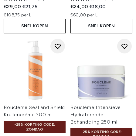
Recommended Retail Price:
Huidige prijs:
Recommended Retail Price:
Huidige prijs:
€29,00
€21,75
€24,00
€18,00
€108,75 per L
€60,00 per L
SNEL KOPEN
SNEL KOPEN
Boucleme Seal and Shield
Bouclème Intensieve
Krullencrème 300 ml
Hydraterende
Behandeling 250 ml
-25% KORTING CODE:
ZONDAG
-25% KORTING CODE: