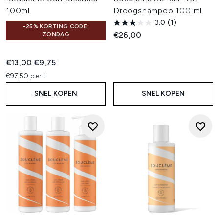
100ml
Droogshampoo 100 ml
3.0
(1)
-25% KORTING CODE:
€26,00
ZONDAG
Recommended Retail Price:
Huidige prijs:
€13,00
€9,75
€97,50 per L
SNEL KOPEN
SNEL KOPEN