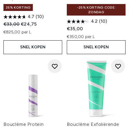
25% KORTING
-25% KORTING CODE:
ZONDAG
4.7
(10)
4.2
(10)
Recommended Retail Price:
Huidige prijs:
€33,00
€24,75
€35,00
€825,00 per L
€350,00 per L
SNEL KOPEN
SNEL KOPEN
Bouclème Protein
Bouclème Exfoliërende