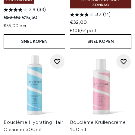
25% KORTING
-25% KORTING CODE:
ZONDAG
3.9
(33)
3.7
(11)
Recommended Retail Price:
Huidige prijs:
€22,00
€16,50
€32,00
€55,00 per L
€106,67 per L
SNEL KOPEN
SNEL KOPEN
Bouclème Hydrating Hair
Bouclème Krullencrème
Cleanser 300ml
100 ml