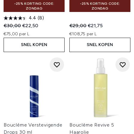
-25% KORTING CODE:
-25% KORTING CODE:
ZONDAG
ZONDAG
4.4
(8)
Recommended Retail Price:
Huidige prijs:
Recommended Retail Price:
Huidige prijs:
€30,00
€22,50
€29,00
€21,75
€75,00 per L
€108,75 per L
SNEL KOPEN
SNEL KOPEN
Bouclème Verstevigende
Bouclème Revive 5
Drops 30 ml
Haarolie