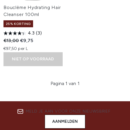
Bouclème Hydrating Hair
Cleanser 100ml
25% KORTING
4.3
(3)
Recommended Retail Price:
Huidige prijs:
€13,00
€9,75
€97,50 per L
NIET OP VOORRAAD
Pagina 1 van 1
MELD JE AAN VOOR ONZE NIEUWSBRIEF
AANMELDEN