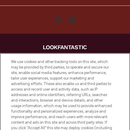
LOOKFANTASTIC is de ultieme online
We use cookies and other tracking tools on this site, which
beautybestemming van Europa, met de
may be provided by third parties, to operate and secure our
beste huidverzorging, haarproducten en
site, enable social media features, enhance performance,
make-up van meer dan 200 topmerken.
tailor user experiences, support our marketing and
Shop online of via de app, met gratis
advertising efforts. These also enable us and third parties to
verzending vanaf €40.
access and record user and activity data, such as IP
addresses and online identifiers, referring URLs, searches
and interactions, browser and device details, and other
Cookie-toestemming
usage information, which may be used to provide enhanced
Do Not Sell or Share My Personal
functionality and personalized experiences, analyze and
Information
improve performance, and reach users with more relevant
content and ads on this site and across third party sites. If
you click “Accept All” this site may deploy cookies (including