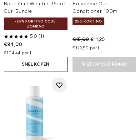
Bouclème Weather Proof
Bouclème Curl
Curl Bundle
Conditioner 100ml
-25% KORTING CODE:
25% KORTING
ZONDAG
5.0
(1)
Recommended Retail Price:
Huidige prijs:
€15,00
€11,25
€94,00
€112,50 per L
€104,44 per L
SNEL KOPEN
NIET OP VOORRAAD