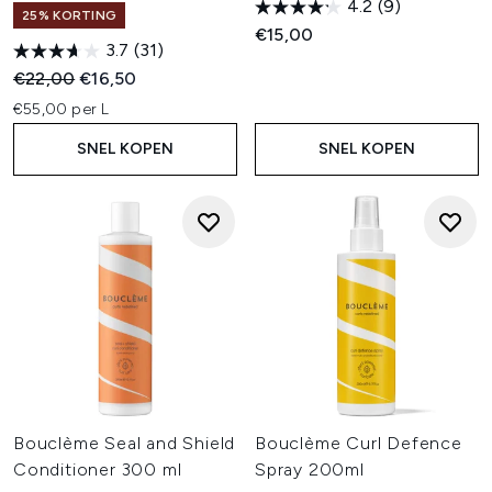
4.2
(9)
25% KORTING
€15,00
3.7
(31)
Recommended Retail Price:
Huidige prijs:
€22,00
€16,50
€55,00 per L
SNEL KOPEN
SNEL KOPEN
Bouclème Seal and Shield
Bouclème Curl Defence
Conditioner 300 ml
Spray 200ml