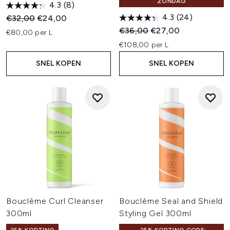
ZONDAG
4.3
(8)
4.3
(24)
Recommended Retail Price:
Huidige prijs:
€32,00
€24,00
Recommended Retail Price:
Huidige prijs:
€36,00
€27,00
€80,00 per L
€108,00 per L
SNEL KOPEN
SNEL KOPEN
Bouclème Curl Cleanser
Bouclème Seal and Shield
300ml
Styling Gel 300ml