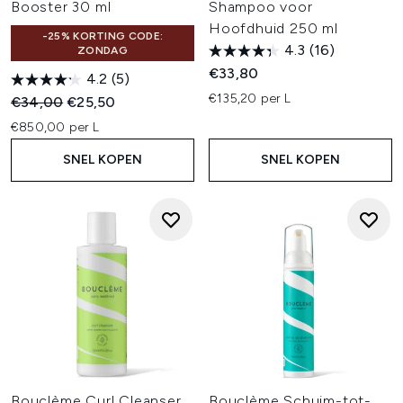
Booster 30 ml
Shampoo voor
Hoofdhuid 250 ml
-25% KORTING CODE:
4.3
(16)
ZONDAG
€33,80
4.2
(5)
€135,20 per L
Recommended Retail Price:
Huidige prijs:
€34,00
€25,50
€850,00 per L
SNEL KOPEN
SNEL KOPEN
Bouclème Curl Cleanser
Bouclème Schuim-tot-