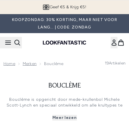
Overslaan naar de hoofdinhou
Geef €5 & Krijg €5!
KOOPZONDAG: 30% KORTING, MAAR NIET VOOR
LANG... | CODE: ZONDAG
19
Artikelen
Home
Merken
Bouclème
BOUCLÈME
Bouclème is opgericht door mede-krullenbol Michele
Scott-Lynch en speciaal ontwikkeld om alle krultypes te
verzorgen, van losse waves tot zeer strakke coils. Krullend
haar is droger en kwetsbaarder dan andere haartypes en
Meer lezen
heeft daarom wat extra verzorging nodig. De voedende en
natuurlijke ingrediënten helpen het haar intensief te