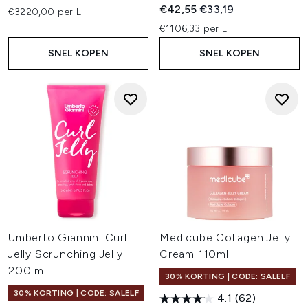
Recommended Retail Price:
Huidige prijs:
€42,55
€33,19
€3220,00 per L
€1106,33 per L
SNEL KOPEN
SNEL KOPEN
Umberto Giannini Curl
Medicube Collagen Jelly
Jelly Scrunching Jelly
Cream 110ml
200 ml
30% KORTING | CODE: SALELF
30% KORTING | CODE: SALELF
4.1
(62)