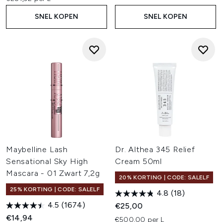
SNEL KOPEN
SNEL KOPEN
Maybelline Lash
Dr. Althea 345 Relief
Sensational Sky High
Cream 50ml
Mascara - 01 Zwart 7,2g
20% KORTING | CODE: SALELF
25% KORTING | CODE: SALELF
4.8
(18)
4.5
(1674)
€25,00
€14,94
€500,00 per L