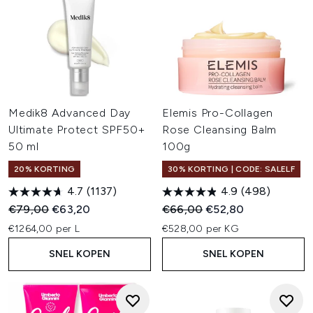
Medik8 Advanced Day
Elemis Pro-Collagen
Ultimate Protect SPF50+
Rose Cleansing Balm
50 ml
100g
20% KORTING
30% KORTING | CODE: SALELF
4.7
(1137)
4.9
(498)
Recommended Retail Price:
Huidige prijs:
Recommended Retail Price:
Huidige prijs:
€79,00
€63,20
€66,00
€52,80
€1264,00 per L
€528,00 per KG
SNEL KOPEN
SNEL KOPEN