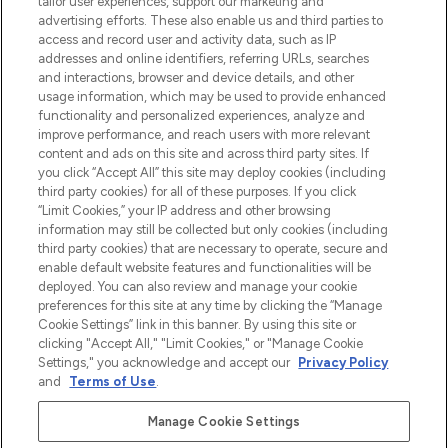
tailor user experiences, support our marketing and
Shop online of via de app, met gratis
advertising efforts. These also enable us and third parties to
verzending vanaf €40.
access and record user and activity data, such as IP
addresses and online identifiers, referring URLs, searches
and interactions, browser and device details, and other
Cookie-toestemming
usage information, which may be used to provide enhanced
Do Not Sell or Share My Personal
functionality and personalized experiences, analyze and
Information
improve performance, and reach users with more relevant
content and ads on this site and across third party sites. If
you click “Accept All” this site may deploy cookies (including
HELP & INFORMATIE
third party cookies) for all of these purposes. If you click
“Limit Cookies,” your IP address and other browsing
information may still be collected but only cookies (including
BEDRIJFSINFORMATIE
third party cookies) that are necessary to operate, secure and
enable default website features and functionalities will be
deployed. You can also review and manage your cookie
OVER LOOKFANTASTIC
preferences for this site at any time by clicking the “Manage
Cookie Settings” link in this banner. By using this site or
clicking "Accept All," "Limit Cookies," or "Manage Cookie
Settings," you acknowledge and accept our
Privacy Policy
and
Terms of Use
.
Betaal veilig met
Manage Cookie Settings