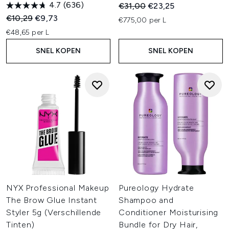
4.7
(636)
Recommended Retail Price:
Huidige prijs:
€31,00
€23,25
Recommended Retail Price:
Huidige prijs:
€10,29
€9,73
€775,00 per L
€48,65 per L
SNEL KOPEN
SNEL KOPEN
NYX Professional Makeup
Pureology Hydrate
The Brow Glue Instant
Shampoo and
Styler 5g (Verschillende
Conditioner Moisturising
Tinten)
Bundle for Dry Hair,