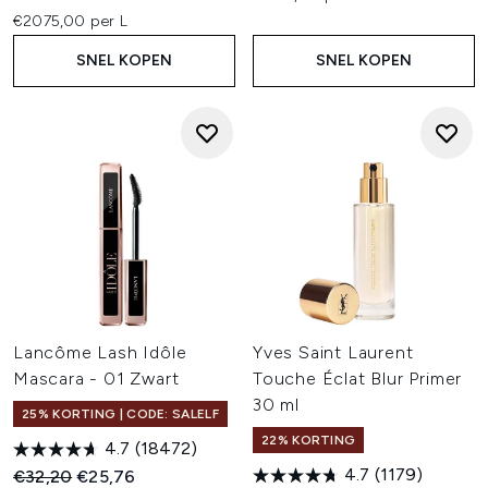
€2075,00 per L
SNEL KOPEN
SNEL KOPEN
Lancôme Lash Idôle
Yves Saint Laurent
Mascara - 01 Zwart
Touche Éclat Blur Primer
30 ml
25% KORTING | CODE: SALELF
22% KORTING
4.7
(18472)
4.7
(1179)
Recommended Retail Price:
Huidige prijs:
€32,20
€25,76