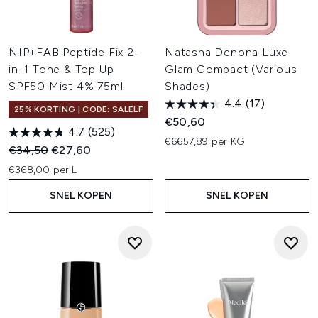
NIP+FAB Peptide Fix 2-
Natasha Denona Luxe
in-1 Tone & Top Up
Glam Compact (Various
SPF50 Mist 4% 75ml
Shades)
4.4
(17)
25% KORTING | CODE: SALELF
€50,60
4.7
(525)
€6657,89 per KG
Recommended Retail Price:
Huidige prijs:
€34,50
€27,60
€368,00 per L
SNEL KOPEN
SNEL KOPEN