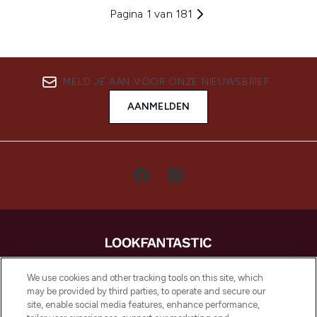
Pagina 1 van 181
MELD JE AAN VOOR ONZE NIEUWSBRIEF
AANMELDEN
LOOKFANTASTIC is de ultieme online
We use cookies and other tracking tools on this site, which
beautybestemming van Europa, met de
may be provided by third parties, to operate and secure our
beste huidverzorging, haarproducten en
site, enable social media features, enhance performance,
make-up van meer dan 200 topmerken.