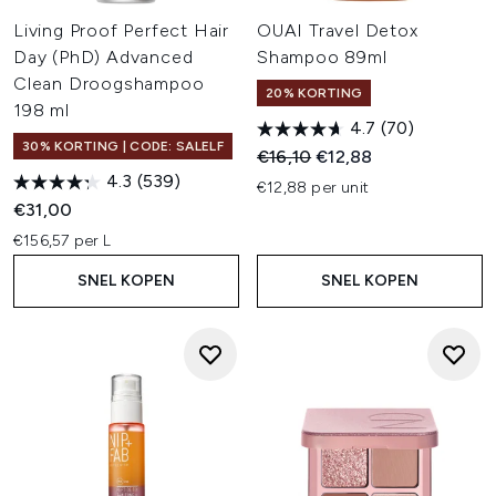
Living Proof Perfect Hair
OUAI Travel Detox
Day (PhD) Advanced
Shampoo 89ml
Clean Droogshampoo
20% KORTING
198 ml
4.7
(70)
30% KORTING | CODE: SALELF
Recommended Retail Price:
Huidige prijs:
€16,10
€12,88
4.3
(539)
€12,88 per unit
€31,00
€156,57 per L
SNEL KOPEN
SNEL KOPEN