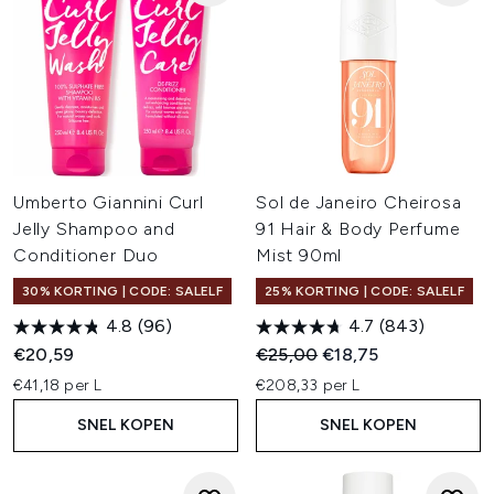
Umberto Giannini Curl
Sol de Janeiro Cheirosa
Jelly Shampoo and
91 Hair & Body Perfume
Conditioner Duo
Mist 90ml
30% KORTING | CODE: SALELF
25% KORTING | CODE: SALELF
4.8
(96)
4.7
(843)
Recommended Retail Price:
Huidige prijs:
€20,59
€25,00
€18,75
€41,18 per L
€208,33 per L
SNEL KOPEN
SNEL KOPEN