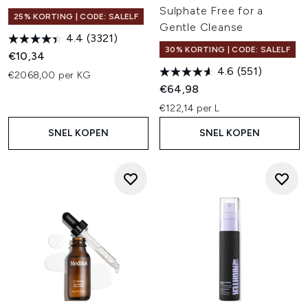
Sulphate Free for a
25% KORTING | CODE: SALELF
Gentle Cleanse
4.4
(3321)
30% KORTING | CODE: SALELF
€10,34
4.6
(551)
€2068,00 per KG
€64,98
€122,14 per L
SNEL KOPEN
SNEL KOPEN