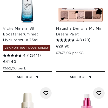
Vichy Mineral 89
Natasha Denona My Mini
Boosterserum met
Dream Palet
Hyaluronzuur 75ml
4.8
(70)
€29,90
25% KORTING | CODE: SALELF
€7475,00 per KG
4.7
(3411)
€41,40
€552,00 per L
SNEL KOPEN
SNEL KOPEN