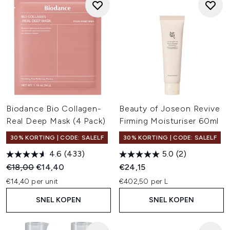
Biodance Bio Collagen-
Beauty of Joseon Revive
Real Deep Mask (4 Pack)
Firming Moisturiser 60ml
30% KORTING | CODE: SALELF
30% KORTING | CODE: SALELF
4.6
(433)
5.0
(2)
Recommended Retail Price:
Huidige prijs:
€18,00
€14,40
€24,15
€14,40 per unit
€402,50 per L
SNEL KOPEN
SNEL KOPEN