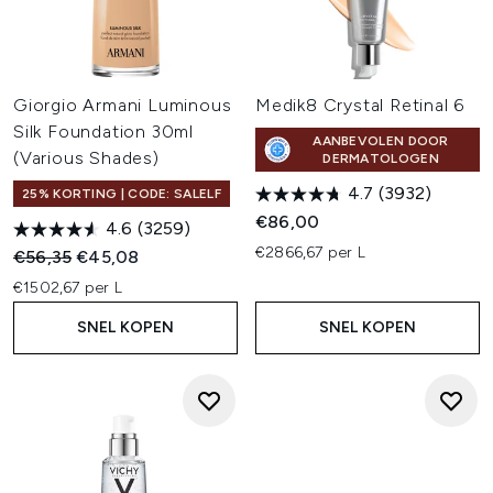
Giorgio Armani Luminous
Medik8 Crystal Retinal 6
Silk Foundation 30ml
AANBEVOLEN DOOR
(Various Shades)
DERMATOLOGEN
4.7
(3932)
25% KORTING | CODE: SALELF
€86,00
4.6
(3259)
€2866,67 per L
Recommended Retail Price:
Huidige prijs:
€56,35
€45,08
€1502,67 per L
SNEL KOPEN
SNEL KOPEN