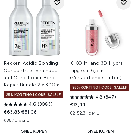
Redken Acidic Bonding
KIKO Milano 3D Hydra
Concentrate Shampoo
Lipgloss 6,5 ml
and Conditioner Bond
(Verschillende Tinten)
Repair Bundle 2 x 300ml
25% KORTING | CODE: SALELF
25% KORTING | CODE: SALELF
4.8
(347)
4.6
(3083)
€13,99
Recommended Retail Price:
Huidige prijs:
€63,83
€51,06
€2152,31 per L
€85,10 per L
SNEL KOPEN
SNEL KOPEN