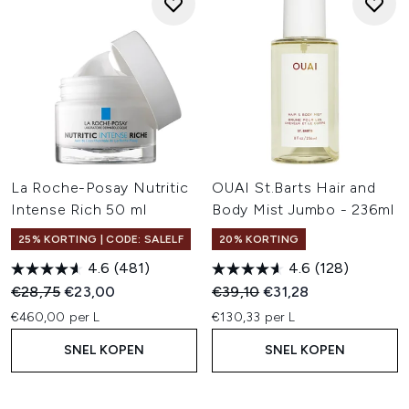
La Roche-Posay Nutritic
OUAI St.Barts Hair and
Intense Rich 50 ml
Body Mist Jumbo - 236ml
25% KORTING | CODE: SALELF
20% KORTING
4.6
(481)
4.6
(128)
Recommended Retail Price:
Huidige prijs:
Recommended Retail Price:
Huidige prijs:
€28,75
€23,00
€39,10
€31,28
€460,00 per L
€130,33 per L
SNEL KOPEN
SNEL KOPEN