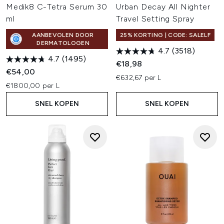
Medik8 C-Tetra Serum 30
Urban Decay All Nighter
ml
Travel Setting Spray
AANBEVOLEN DOOR
25% KORTING | CODE: SALELF
DERMATOLOGEN
4.7
(3518)
4.7
(1495)
€18,98
€54,00
€632,67 per L
€1800,00 per L
SNEL KOPEN
SNEL KOPEN