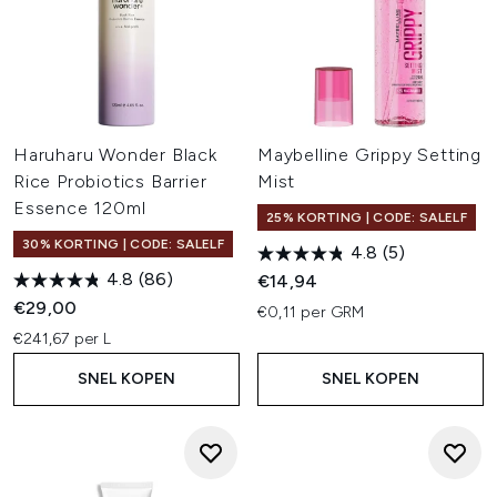
Haruharu Wonder Black
Maybelline Grippy Setting
Rice Probiotics Barrier
Mist
Essence 120ml
25% KORTING | CODE: SALELF
30% KORTING | CODE: SALELF
4.8
(5)
4.8
(86)
€14,94
€29,00
€0,11 per GRM
€241,67 per L
SNEL KOPEN
SNEL KOPEN