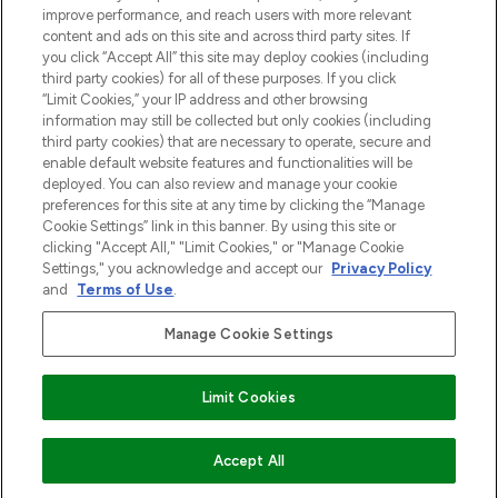
Information
improve performance, and reach users with more relevant
content and ads on this site and across third party sites. If
you click “Accept All” this site may deploy cookies (including
HELP & INFORMATIE
third party cookies) for all of these purposes. If you click
“Limit Cookies,” your IP address and other browsing
information may still be collected but only cookies (including
BEDRIJFSINFORMATIE
third party cookies) that are necessary to operate, secure and
enable default website features and functionalities will be
deployed. You can also review and manage your cookie
OVER LOOKFANTASTIC
preferences for this site at any time by clicking the “Manage
Cookie Settings” link in this banner. By using this site or
clicking "Accept All," "Limit Cookies," or "Manage Cookie
Settings," you acknowledge and accept our
Privacy Policy
and
Terms of Use
.
Betaal veilig met
Manage Cookie Settings
Limit Cookies
2026 THG Beauty Europe GmbH Maximilianstrasse 54 80538 Munich
VOEG TOE AAN WINKELMANDJE
Accept All