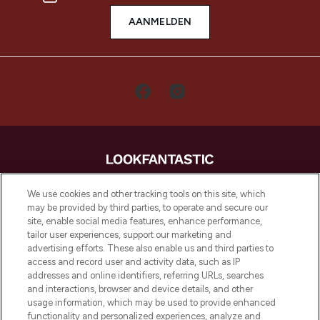
AANMELDEN
LOOKFANTASTIC is de ultieme online
We use cookies and other tracking tools on this site, which
beautybestemming van Europa, met de
may be provided by third parties, to operate and secure our
beste huidverzorging, haarproducten en
site, enable social media features, enhance performance,
make-up van meer dan 200 topmerken.
tailor user experiences, support our marketing and
Shop online of via de app, met gratis
advertising efforts. These also enable us and third parties to
verzending vanaf €40.
access and record user and activity data, such as IP
addresses and online identifiers, referring URLs, searches
and interactions, browser and device details, and other
Cookie-toestemming
usage information, which may be used to provide enhanced
Do Not Sell or Share My Personal
functionality and personalized experiences, analyze and