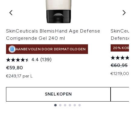
SkinCeuticals BlemisHand Age Defense
SkinCeuti
Corrigerende Gel 240 ml
Defense 
20% KORTI
AANBEVOLEN DOOR DERMATOLOGEN
4.4
(139)
Recommend
Hui
€60,95
€4
€59,80
€1219,00 pe
€249,17 per L
SNEL KOPEN
Showing slide 1