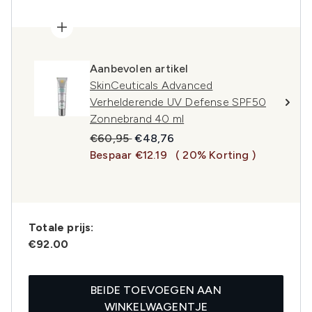
Aanbevolen artikel
SkinCeuticals Advanced
Verhelderende UV Defense SPF50
Zonnebrand 40 ml
Recommended Retail Price:
Huidige prijs:
€60,95
€48,76
Bespaar €12.19
( 20% Korting )
Totale prijs:
€92.00
BEIDE TOEVOEGEN AAN
WINKELWAGENTJE