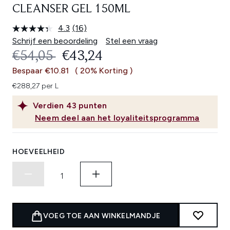
CLEANSER GEL 150ML
4.3
(16)
Lees
16
Schrijf een beoordeling
Stel een vraag
beoordelingen.
RECOMMENDED RETAIL PRICE:
HUIDIGE PRIJS:
€54,05
€43,24
Dezelfde
paginalink.
Bespaar €10.81
( 20% Korting )
€288,27 per L
Verdien
43
punten
Neem deel aan het loyaliteitsprogramma
HOEVEELHEID
VOEG TOE AAN WINKELMANDJE