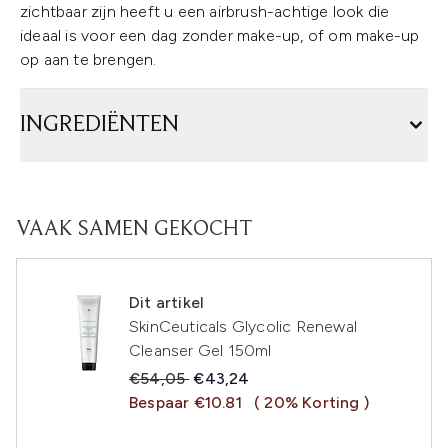
zichtbaar zijn heeft u een airbrush-achtige look die
ideaal is voor een dag zonder make-up, of om make-up
op aan te brengen.
INGREDIËNTEN
VAAK SAMEN GEKOCHT
Dit artikel
SkinCeuticals Glycolic Renewal
Cleanser Gel 150ml
Recommended Retail Price:
Huidige prijs:
€54,05
€43,24
Bespaar €10.81
( 20% Korting )