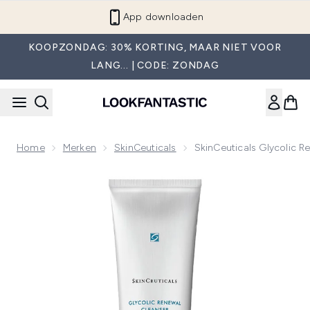
Overslaan naar de hoofdinhou
App downloaden
KOOPZONDAG: 30% KORTING, MAAR NIET VOOR
LANG... | CODE: ZONDAG
Home
Merken
SkinCeuticals
SkinCeuticals Glycolic 
Now showing image 1 SkinCeuticals Glycolic Renewal Cleans