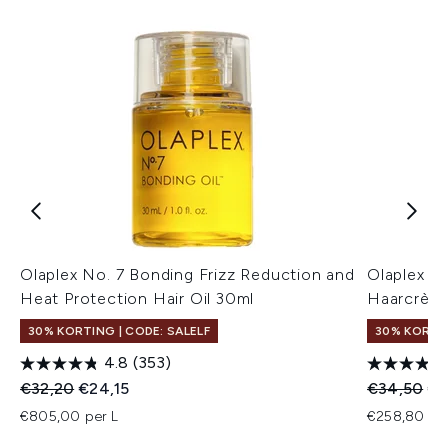
Olaplex No. 7 Bonding Frizz Reduction and
Olaplex N
Heat Protection Hair Oil 30ml
Haarcrème
30% KORTING | CODE: SALELF
30% KORTIN
4.8
(353)
Recommended Retail Price:
Huidige prijs:
Recommend
Hui
€32,20
€24,15
€34,50
€2
€805,00 per L
€258,80 per