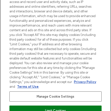
verzending vanaf €40.
access and record user and activity data, such as IP
addresses and online identifiers, referring URLs, searches
and interactions, browser and device details, and other
Cookie-toestemming
usage information, which may be used to provide enhanced
Do Not Sell or Share My Personal
functionality and personalized experiences, analyze and
Information
improve performance, and reach users with more relevant
content and ads on this site and across third party sites. If
you click “Accept All” this site may deploy cookies (including
HELP & INFORMATIE
third party cookies) for all of these purposes. If you click
“Limit Cookies,” your IP address and other browsing
information may still be collected but only cookies (including
BEDRIJFSINFORMATIE
third party cookies) that are necessary to operate, secure and
enable default website features and functionalities will be
deployed. You can also review and manage your cookie
OVER LOOKFANTASTIC
preferences for this site at any time by clicking the “Manage
Cookie Settings” link in this banner. By using this site or
clicking "Accept All," "Limit Cookies," or "Manage Cookie
Settings," you acknowledge and accept our
Privacy Policy
and
Terms of Use
.
Betaal veilig met
Manage Cookie Settings
Limit Cookies