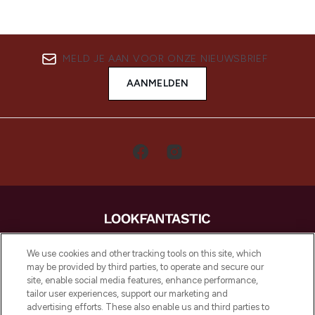
MELD JE AAN VOOR ONZE NIEUWSBRIEF
AANMELDEN
LOOKFANTASTIC is de ultieme online
We use cookies and other tracking tools on this site, which
beautybestemming van Europa, met de
may be provided by third parties, to operate and secure our
beste huidverzorging, haarproducten en
site, enable social media features, enhance performance,
make-up van meer dan 200 topmerken.
tailor user experiences, support our marketing and
Shop online of via de app, met gratis
advertising efforts. These also enable us and third parties to