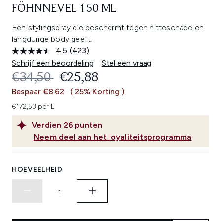
FÖHNNEVEL 150 ML
Een stylingspray die beschermt tegen hitteschade en
langdurige body geeft.
4.5
(423)
Lees
423
Schrijf een beoordeling
Stel een vraag
beoordelingen.
RECOMMENDED RETAIL PRICE:
HUIDIGE PRIJS:
€34,50
€25,88
Dezelfde
paginalink.
Bespaar €8.62
( 25% Korting )
€172,53 per L
Verdien
26
punten
Neem deel aan het loyaliteitsprogramma
HOEVEELHEID