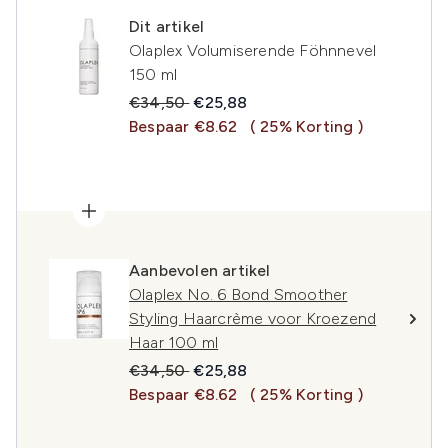
Dit artikel
Olaplex Volumiserende Föhnnevel
150 ml
Recommended Retail Price:
Huidige prijs:
€34,50
€25,88
Bespaar €8.62
( 25% Korting )
Aanbevolen artikel
Olaplex No. 6 Bond Smoother
Styling Haarcrème voor Kroezend
Haar 100 ml
Recommended Retail Price:
Huidige prijs:
€34,50
€25,88
Bespaar €8.62
( 25% Korting )