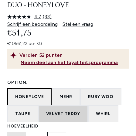
DUO - HONEYLOVE
4.7
(33)
Lees
33
Schrijf een beoordeling
Stel een vraag
beoordelingen.
€51,75
Dezelfde
paginalink.
€10561,22 per KG
Verdien
52
punten
Neem deel aan het loyaliteitsprogramma
OPTION:
HONEYLOVE
MEHR
RUBY WOO
TAUPE
VELVET TEDDY
WHIRL
HOEVEELHEID