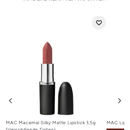
MAC Macximal Silky Matte Lipstick 3,5g
MAC Lippo
(Verschillende Tinten)