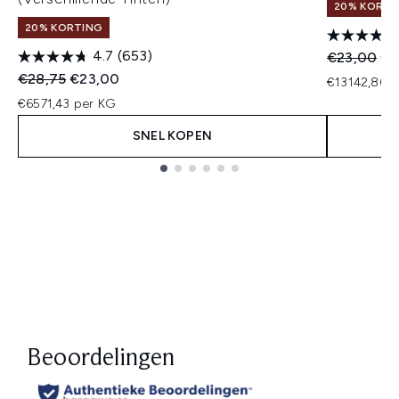
20% KORTI
20% KORTING
4.7
(653)
Recommend
Hui
€23,00
€1
Recommended Retail Price:
Huidige prijs:
€28,75
€23,00
€13142,86 p
€6571,43 per KG
SNEL KOPEN
Showing slide 1