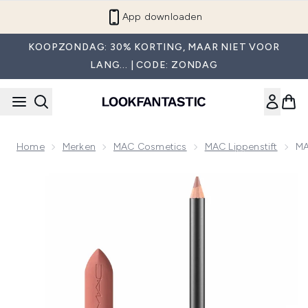
Overslaan naar de hoofdinhou
App downloaden
KOOPZONDAG: 30% KORTING, MAAR NIET VOOR
LANG... | CODE: ZONDAG
Home
Merken
MAC Cosmetics
MAC Lippenstift
MA
Now showing image 1 MAC Macximal Silky Matte Lip Duo - 