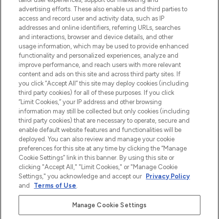
Shop online of via de app, met gratis
advertising efforts. These also enable us and third parties to
verzending vanaf €40.
access and record user and activity data, such as IP
addresses and online identifiers, referring URLs, searches
and interactions, browser and device details, and other
Cookie-toestemming
usage information, which may be used to provide enhanced
Do Not Sell or Share My Personal
functionality and personalized experiences, analyze and
Information
improve performance, and reach users with more relevant
content and ads on this site and across third party sites. If
you click “Accept All” this site may deploy cookies (including
HELP & INFORMATIE
third party cookies) for all of these purposes. If you click
“Limit Cookies,” your IP address and other browsing
information may still be collected but only cookies (including
BEDRIJFSINFORMATIE
third party cookies) that are necessary to operate, secure and
enable default website features and functionalities will be
deployed. You can also review and manage your cookie
OVER LOOKFANTASTIC
preferences for this site at any time by clicking the “Manage
Cookie Settings” link in this banner. By using this site or
clicking "Accept All," "Limit Cookies," or "Manage Cookie
Settings," you acknowledge and accept our
Privacy Policy
and
Terms of Use
.
Betaal veilig met
Manage Cookie Settings