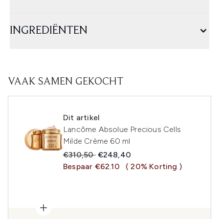
INGREDIËNTEN
VAAK SAMEN GEKOCHT
Dit artikel
Lancôme Absolue Precious Cells
Milde Crème 60 ml
Recommended Retail Price:
Huidige prijs:
€310,50
€248,40
Bespaar €62.10
( 20% Korting )