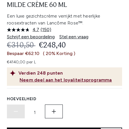
MILDE CRÈME 60 ML
Een luxe gezichtscrème verrijkt met heerlijke
roosextracten van Lancôme Rose™.
4.7
(150)
Lees
150
Schrijf een beoordeling
Stel een vraag
beoordelingen.
RECOMMENDED RETAIL PRICE:
HUIDIGE PRIJS:
€310,50
€248,40
Dezelfde
paginalink.
Bespaar €62.10
( 20% Korting )
€4140,00 per L
Verdien
248
punten
Neem deel aan het loyaliteitsprogramma
HOEVEELHEID