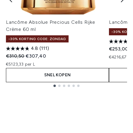
Lancôme Absolue Precious Cells Rijke
Lancôme A
Crème 60 ml
-30% KORT
-30% KORTING CODE: ZONDAG
4.8
(111)
€253,00
Recommended Retail Price:
Huidige prijs:
€310,50
€307,40
€4216,67 pe
€5123,33 per L
SNEL KOPEN
Showing slide 1