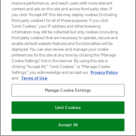
improve performance, and reach users with more relevant
content and ads on this site and across third party sites. If
you click “Accept All” this site may deploy cookies (including
third party cookies) for all of these purposes. If you click
“Limit Cookies,” your IP address and other browsing
information may still be collected but only cookies (including
third party cookies) that are necessary to operate, secure and
enable default website features and functionalities will be
deployed. You can also review and manage your cookie
LOOKFANTASTIC is de ultieme online
preferences for this site at any time by clicking the “Manage
beautybestemming van Europa, met de
Cookie Settings” link in this banner. By using this site or
beste huidverzorging, haarproducten en
clicking "Accept All," "Limit Cookies," or "Manage Cookie
make-up van meer dan 200 topmerken.
Settings," you acknowledge and accept our
Privacy Policy
Shop online of via de app, met gratis
and
Terms of Use
.
verzending vanaf €40.
Manage Cookie Settings
Cookie-toestemming
Do Not Sell or Share My Personal
Limit Cookies
Information
VOEG TOE AAN WINKELMANDJE
Accept All
HELP & INFORMATIE