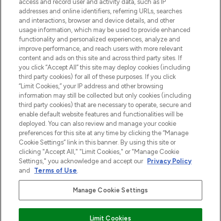
verzending vanaf €40.
access and record user and activity data, such as IP
addresses and online identifiers, referring URLs, searches
and interactions, browser and device details, and other
Cookie-toestemming
usage information, which may be used to provide enhanced
Do Not Sell or Share My Personal
functionality and personalized experiences, analyze and
Information
improve performance, and reach users with more relevant
content and ads on this site and across third party sites. If
you click “Accept All” this site may deploy cookies (including
HELP & INFORMATIE
third party cookies) for all of these purposes. If you click
“Limit Cookies,” your IP address and other browsing
information may still be collected but only cookies (including
BEDRIJFSINFORMATIE
third party cookies) that are necessary to operate, secure and
enable default website features and functionalities will be
deployed. You can also review and manage your cookie
OVER LOOKFANTASTIC
preferences for this site at any time by clicking the “Manage
Cookie Settings” link in this banner. By using this site or
clicking "Accept All," "Limit Cookies," or "Manage Cookie
Settings," you acknowledge and accept our
Privacy Policy
and
Terms of Use
.
Betaal veilig met
Manage Cookie Settings
Limit Cookies