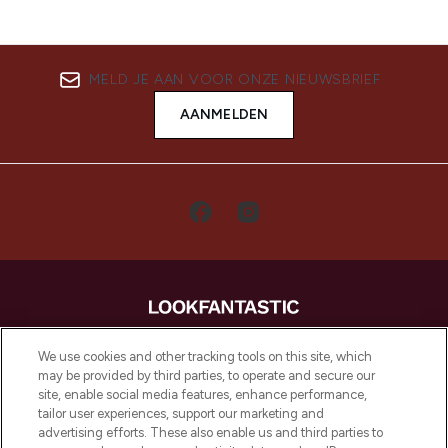
MELD JE AAN VOOR ONZE NIEUWSBRIEF
AANMELDEN
LOOKFANTASTIC is de ultieme online
We use cookies and other tracking tools on this site, which
beautybestemming van Europa, met de
may be provided by third parties, to operate and secure our
beste huidverzorging, haarproducten en
site, enable social media features, enhance performance,
make-up van meer dan 200 topmerken.
tailor user experiences, support our marketing and
Shop online of via de app, met gratis
advertising efforts. These also enable us and third parties to