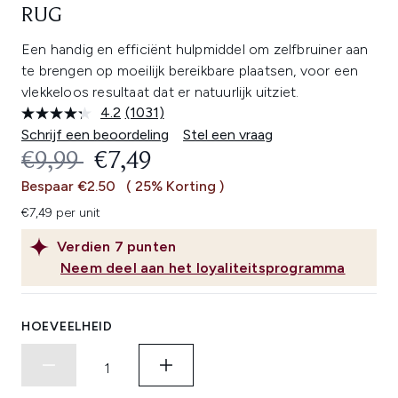
RUG
Een handig en efficiënt hulpmiddel om zelfbruiner aan
te brengen op moeilijk bereikbare plaatsen, voor een
vlekkeloos resultaat dat er natuurlijk uitziet.
4.2
(1031)
Lees
1031
Schrijf een beoordeling
Stel een vraag
beoordelingen.
RECOMMENDED RETAIL PRICE:
HUIDIGE PRIJS:
€9,99
€7,49
Dezelfde
paginalink.
Bespaar €2.50
( 25% Korting )
€7,49 per unit
Verdien
7
punten
Neem deel aan het loyaliteitsprogramma
HOEVEELHEID