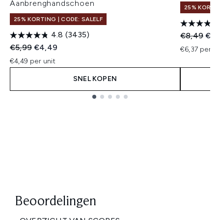
Aanbrenghandschoen
25% KORTIN
25% KORTING | CODE: SALELF
4.8
(3435)
Recommend
Huid
€8,49
€6,
Recommended Retail Price:
Huidige prijs:
€5,99
€4,49
€6,37 per un
€4,49 per unit
SNEL KOPEN
Showing slide 1