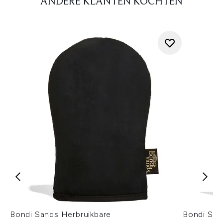
ANDERE KLANTEN KOCHTEN
Bondi Sands Herbruikbare
Bondi Sand