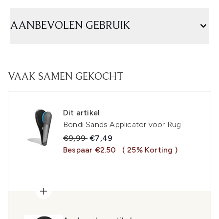
AANBEVOLEN GEBRUIK
VAAK SAMEN GEKOCHT
Dit artikel
Bondi Sands Applicator voor Rug
Recommended Retail Price:
Huidige prijs:
€9,99
€7,49
Bespaar €2.50
( 25% Korting )