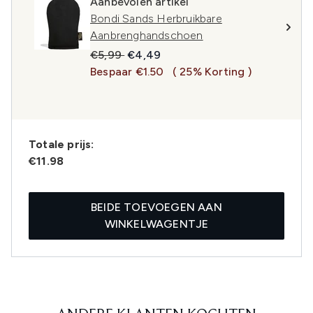
Aanbevolen artikel
Bondi Sands Herbruikbare
Aanbrenghandschoen
Recommended Retail Price:
Huidige prijs:
€5,99
€4,49
Bespaar €1.50
( 25% Korting )
Totale prijs:
€11.98
BEIDE TOEVOEGEN AAN
WINKELWAGENTJE