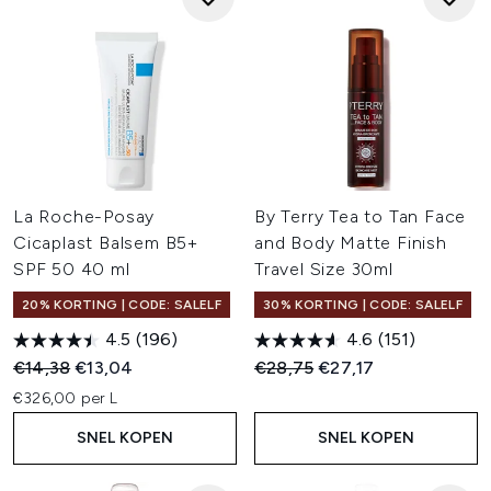
La Roche-Posay
By Terry Tea to Tan Face
Cicaplast Balsem B5+
and Body Matte Finish
SPF 50 40 ml
Travel Size 30ml
20% KORTING | CODE: SALELF
30% KORTING | CODE: SALELF
4.5
(196)
4.6
(151)
Recommended Retail Price:
Huidige prijs:
Recommended Retail Price:
Huidige prijs:
€14,38
€13,04
€28,75
€27,17
€326,00 per L
SNEL KOPEN
SNEL KOPEN