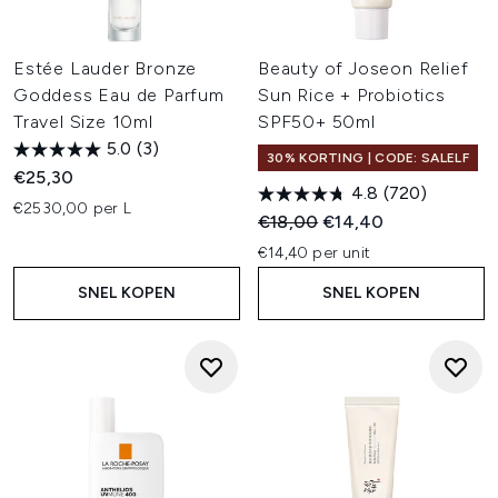
Estée Lauder Bronze
Beauty of Joseon Relief
Goddess Eau de Parfum
Sun Rice + Probiotics
Travel Size 10ml
SPF50+ 50ml
5.0
(3)
30% KORTING | CODE: SALELF
€25,30
4.8
(720)
€2530,00 per L
Recommended Retail Price:
Huidige prijs:
€18,00
€14,40
€14,40 per unit
SNEL KOPEN
SNEL KOPEN