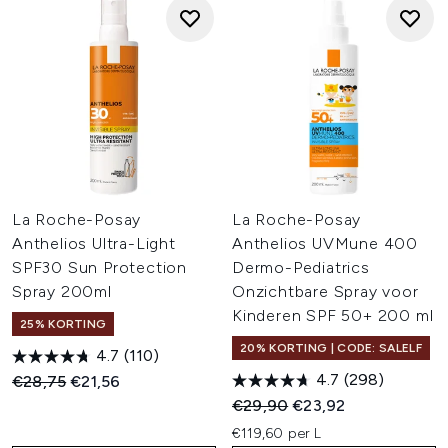
La Roche-Posay
La Roche-Posay
Anthelios Ultra-Light
Anthelios UVMune 400
SPF30 Sun Protection
Dermo-Pediatrics
Spray 200ml
Onzichtbare Spray voor
Kinderen SPF 50+ 200 ml
25% KORTING
20% KORTING | CODE: SALELF
4.7
(110)
4.7
(298)
Recommended Retail Price:
Huidige prijs:
€28,75
€21,56
Recommended Retail Price:
Huidige prijs:
€29,90
€23,92
€119,60 per L