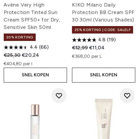
Avène Very High
KIKO Milano Daily
Protection Tinted Sun
Protection BB Cream SPF
Cream SPF50+ for Dry,
30 30ml (Various Shades)
Sensitive Skin 50ml
25% KORTING | CODE: SALELF
20% KORTING
4.8
(19)
4.4
(66)
Recommended Retail Price:
Huidige prijs:
€12,99
€11,04
Recommended Retail Price:
Huidige prijs:
€25,30
€20,24
€368,00 per L
€404,80 per l
SNEL KOPEN
SNEL KOPEN