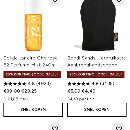
Sol de Janeiro Cheirosa
Bondi Sands Herbruikbare
62 Perfume Mist 240ml
Aanbrenghandschoen
25% KORTING | CODE: SALELF
25% KORTING | CODE: SALELF
4.8
(4923)
4.8
(3435)
Recommended Retail Price:
Huidige prijs:
Recommended Retail Price:
Huidige prijs:
€39,00
€29,25
€5,99
€4,49
€121,88 per L
€4,49 per unit
SNEL KOPEN
SNEL KOPEN