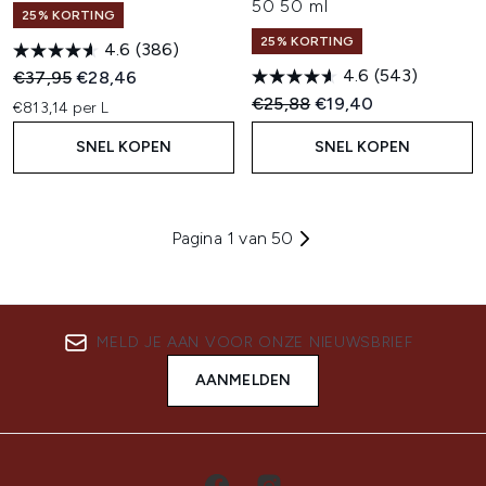
50 50 ml
25% KORTING
25% KORTING
4.6
(386)
4.6
(543)
Recommended Retail Price:
Huidige prijs:
€37,95
€28,46
Recommended Retail Price:
Huidige prijs:
€25,88
€19,40
€813,14 per L
SNEL KOPEN
SNEL KOPEN
Pagina 1 van 50
MELD JE AAN VOOR ONZE NIEUWSBRIEF
AANMELDEN