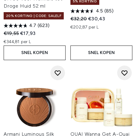
5% KORTING
Droge Huid 52 ml
4.5
(85)
20% KORTING | CODE: SALELF
Recommended Retail Price:
Huidige prijs:
€32,20
€30,43
4.7
(623)
€202,87 per L
Recommended Retail Price:
Huidige prijs:
€19,55
€17,93
€344,81 per L
SNEL KOPEN
SNEL KOPEN
Armani Luminous Silk
OUAI Wanna Get A-Ouai