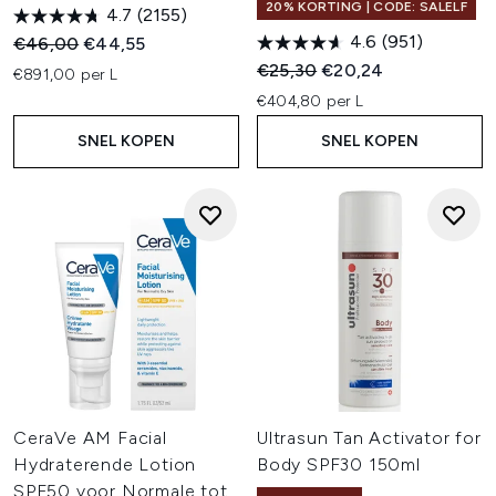
20% KORTING | CODE: SALELF
4.7
(2155)
4.6
(951)
Recommended Retail Price:
Huidige prijs:
€46,00
€44,55
Recommended Retail Price:
Huidige prijs:
€25,30
€20,24
€891,00 per L
€404,80 per L
SNEL KOPEN
SNEL KOPEN
CeraVe AM Facial
Ultrasun Tan Activator for
Hydraterende Lotion
Body SPF30 150ml
SPF50 voor Normale tot