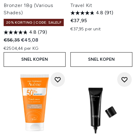
Bronzer 18g (Various
Travel Kit
Shades)
4.8
(91)
€37,95
20% KORTING | CODE: SALELF
€37,95 per unit
4.8
(79)
Recommended Retail Price:
Huidige prijs:
€56,35
€45,08
€2504,44 per KG
SNEL KOPEN
SNEL KOPEN