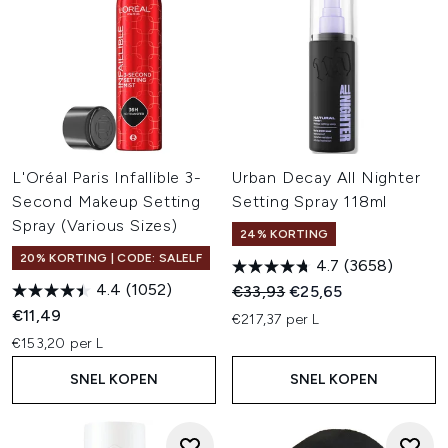
L'Oréal Paris Infallible 3-
Urban Decay All Nighter
Second Makeup Setting
Setting Spray 118ml
Spray (Various Sizes)
24% KORTING
20% KORTING | CODE: SALELF
4.7
(3658)
4.4
(1052)
Recommended Retail Price:
Huidige prijs:
€33,93
€25,65
€11,49
€217,37 per L
€153,20 per L
SNEL KOPEN
SNEL KOPEN