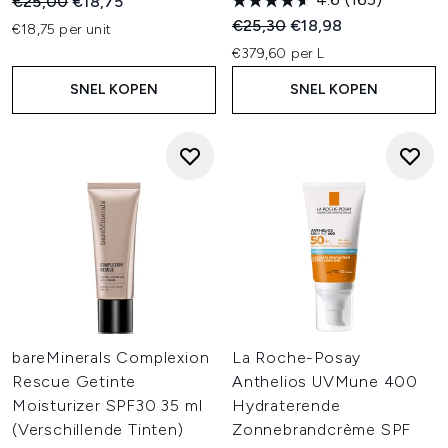
Recommended Retail Price:
Huidige prijs:
€25,00
€18,75
Recommended Retail Price:
Huidige prijs:
€25,30
€18,98
€18,75 per unit
€379,60 per L
SNEL KOPEN
SNEL KOPEN
bareMinerals Complexion
La Roche-Posay
Rescue Getinte
Anthelios UVMune 400
Moisturizer SPF30 35 ml
Hydraterende
(Verschillende Tinten)
Zonnebrandcrème SPF