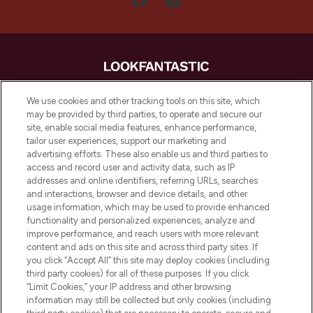
LOOKFANTASTIC is de ultieme online
We use cookies and other tracking tools on this site, which
beautybestemming van Europa, met de
may be provided by third parties, to operate and secure our
beste huidverzorging, haarproducten en
site, enable social media features, enhance performance,
make-up van meer dan 200 topmerken.
tailor user experiences, support our marketing and
Shop online of via de app, met gratis
advertising efforts. These also enable us and third parties to
verzending vanaf €40.
access and record user and activity data, such as IP
addresses and online identifiers, referring URLs, searches
and interactions, browser and device details, and other
Cookie-toestemming
usage information, which may be used to provide enhanced
Do Not Sell or Share My Personal
functionality and personalized experiences, analyze and
Information
improve performance, and reach users with more relevant
content and ads on this site and across third party sites. If
you click “Accept All” this site may deploy cookies (including
HELP & INFORMATIE
third party cookies) for all of these purposes. If you click
“Limit Cookies,” your IP address and other browsing
information may still be collected but only cookies (including
BEDRIJFSINFORMATIE