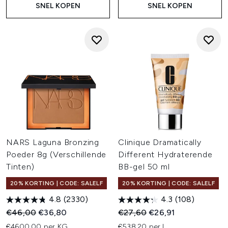
SNEL KOPEN
SNEL KOPEN
NARS Laguna Bronzing
Clinique Dramatically
Poeder 8g (Verschillende
Different Hydraterende
Tinten)
BB-gel 50 ml
20% KORTING | CODE: SALELF
20% KORTING | CODE: SALELF
4.8
(2330)
4.3
(108)
Recommended Retail Price:
Huidige prijs:
Recommended Retail Price:
Huidige prijs:
€46,00
€36,80
€27,60
€26,91
€4600,00 per KG
€538,20 per L