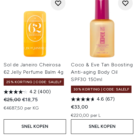
Sol de Janeiro Cheirosa
Coco & Eve Tan Boosting
62 Jelly Perfume Balm 4g
Anti-aging Body Oil
SPF30 150ml
25% KORTING | CODE: SALELF
30% KORTING | CODE: SALELF
4.2
(400)
4.6
(67)
Recommended Retail Price:
Huidige prijs:
€25,00
€18,75
€33,00
€4687,50 per KG
€220,00 per L
SNEL KOPEN
SNEL KOPEN