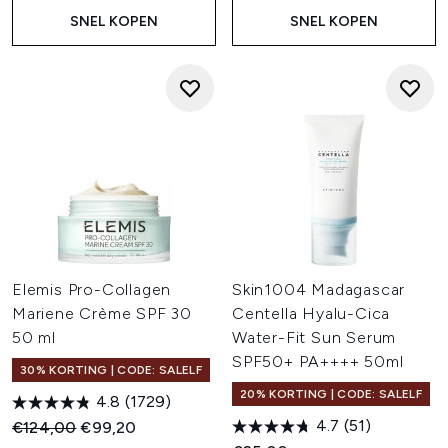
SNEL KOPEN
SNEL KOPEN
Elemis Pro-Collagen
Skin1004 Madagascar
Mariene Crème SPF 30
Centella Hyalu-Cica
50 ml
Water-Fit Sun Serum
SPF50+ PA++++ 50ml
30% KORTING | CODE: SALELF
20% KORTING | CODE: SALELF
4.8
(1729)
4.7
(51)
Recommended Retail Price:
Huidige prijs:
€124,00
€99,20