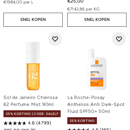
€25,00
€1984,00 per L
€7142,86 per KG
SNEL KOPEN
SNEL KOPEN
Sol de Janeiro Cheirosa
La Roche-Posay
62 Perfume Mist 90ml
Anthelios Anti Dark-Spot
Fluid SPF50+ 50ml
25% KORTING | CODE: SALELF
25% KORTING
4.8
(4799)
4.6
(165)