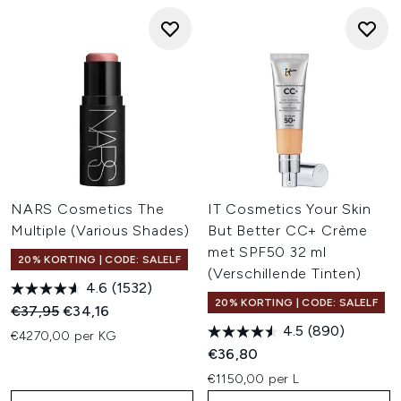
NARS Cosmetics The
IT Cosmetics Your Skin
Multiple (Various Shades)
But Better CC+ Crème
met SPF50 32 ml
20% KORTING | CODE: SALELF
(Verschillende Tinten)
4.6
(1532)
20% KORTING | CODE: SALELF
Recommended Retail Price:
Huidige prijs:
€37,95
€34,16
4.5
(890)
€4270,00 per KG
€36,80
€1150,00 per L