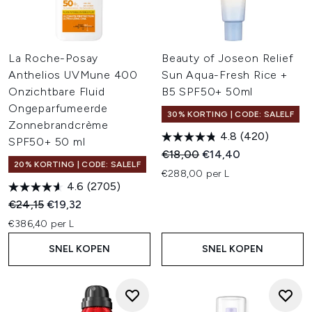
La Roche-Posay
Beauty of Joseon Relief
Anthelios UVMune 400
Sun Aqua-Fresh Rice +
Onzichtbare Fluid
B5 SPF50+ 50ml
Ongeparfumeerde
30% KORTING | CODE: SALELF
Zonnebrandcrème
4.8
(420)
SPF50+ 50 ml
Recommended Retail Price:
Huidige prijs:
€18,00
€14,40
20% KORTING | CODE: SALELF
€288,00 per L
4.6
(2705)
Recommended Retail Price:
Huidige prijs:
€24,15
€19,32
€386,40 per L
SNEL KOPEN
SNEL KOPEN