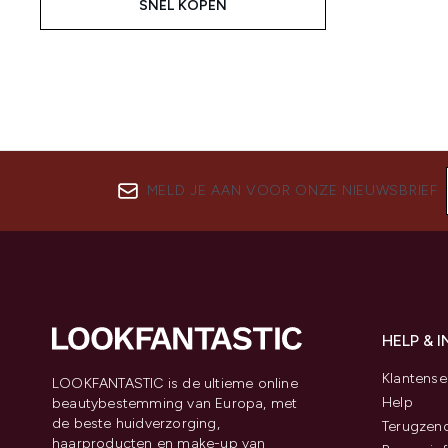
SNEL KOPEN
MELD JE AAN VOOR ONZE NIEUWSBRIEF
HELP & 
Klantense
LOOKFANTASTIC is de ultieme online
Help
beautybestemming van Europa, met
de beste huidverzorging,
Terugzen
haarproducten en make-up van