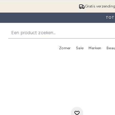
Gratis verzendin
TOT 
Zomer
Sale
Merken
Beau
Enter submenu (Zome
E