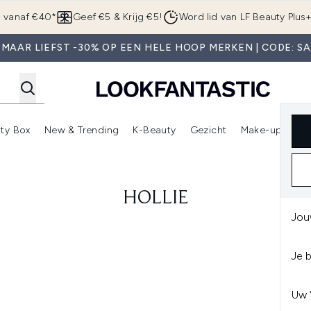
Overslaan naar de hoofdinhou
g vanaf €40*
Geef €5 & Krijg €5!
Word lid van LF Beauty Plus
MAAR LIEFST -30% OP EEN HELE HOOP MERKEN | CODE: S
ty Box
New & Trending
K-Beauty
Gezicht
Make-up
Pa
r)
nter submenu (Sale)
Enter submenu (Merken)
Enter submenu (Beauty Box)
Enter submenu (New & Trending)
Enter submenu (K-Beauty
E
HOLLIE
Jou
Je 
Uw 