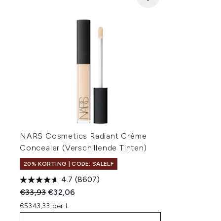
NARS Cosmetics Radiant Crème
Concealer (Verschillende Tinten)
20% KORTING | CODE: SALELF
4.7
(8607)
Recommended Retail Price:
Huidige prijs:
€33,93
€32,06
€5343,33 per L