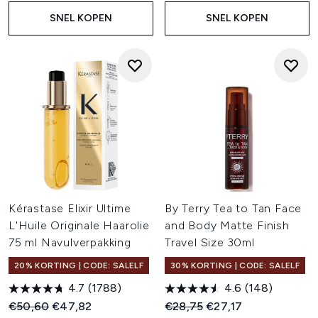
SNEL KOPEN
SNEL KOPEN
Kérastase Elixir Ultime
By Terry Tea to Tan Face
L'Huile Originale Haarolie
and Body Matte Finish
75 ml Navulverpakking
Travel Size 30ml
20% KORTING | CODE: SALELF
30% KORTING | CODE: SALELF
4.7
(1788)
4.6
(148)
Recommended Retail Price:
Huidige prijs:
Recommended Retail Price:
Huidige prijs:
€50,60
€47,82
€28,75
€27,17