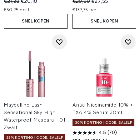
Recommended Retail Price:
Huidige prijs:
Recommended Retail Price:
Huidige prijs:
€21,28
€20,10
€29,90
€27,55
€50,25 per L
€137,75 per L
SNEL KOPEN
SNEL KOPEN
Maybelline Lash
Anua Niacinamide 10% +
Sensational Sky High
TXA 4% Serum 30ml
Waterproof Mascara - 01
30% KORTING | CODE: SALELF
Zwart
4.5
(70)
25% KORTING | CODE: SALELF