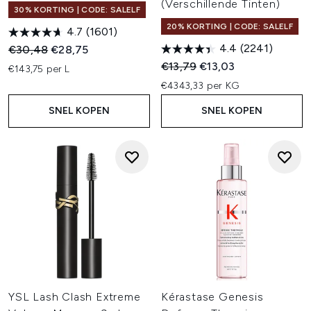
(Verschillende Tinten)
30% KORTING | CODE: SALELF
20% KORTING | CODE: SALELF
4.7
(1601)
4.4
(2241)
Recommended Retail Price:
Huidige prijs:
€30,48
€28,75
Recommended Retail Price:
Huidige prijs:
€13,79
€13,03
€143,75 per L
€4343,33 per KG
SNEL KOPEN
SNEL KOPEN
YSL Lash Clash Extreme
Kérastase Genesis