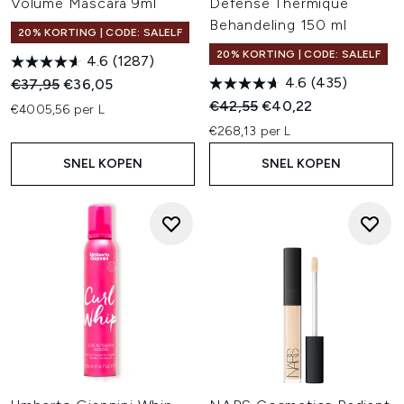
Volume Mascara 9ml
Defense Thermique
Behandeling 150 ml
20% KORTING | CODE: SALELF
20% KORTING | CODE: SALELF
4.6
(1287)
4.6
(435)
Recommended Retail Price:
Huidige prijs:
€37,95
€36,05
Recommended Retail Price:
Huidige prijs:
€42,55
€40,22
€4005,56 per L
€268,13 per L
SNEL KOPEN
SNEL KOPEN