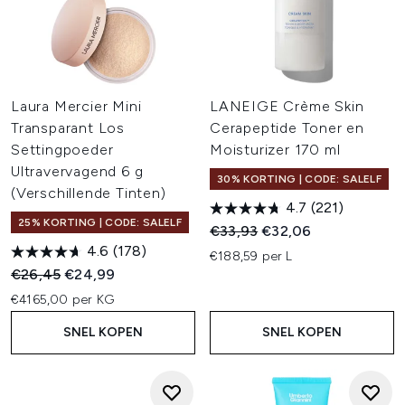
Laura Mercier Mini
LANEIGE Crème Skin
Transparant Los
Cerapeptide Toner en
Settingpoeder
Moisturizer 170 ml
Ultravervagend 6 g
30% KORTING | CODE: SALELF
(Verschillende Tinten)
4.7
(221)
25% KORTING | CODE: SALELF
Recommended Retail Price:
Huidige prijs:
€33,93
€32,06
4.6
(178)
€188,59 per L
Recommended Retail Price:
Huidige prijs:
€26,45
€24,99
€4165,00 per KG
SNEL KOPEN
SNEL KOPEN