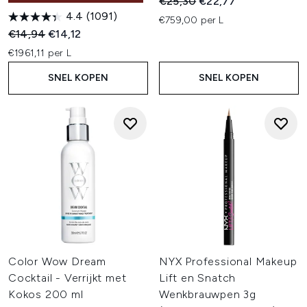
Recommended Retail Price:
Huidige prijs:
€25,30
€22,77
4.4
(1091)
€759,00 per L
Recommended Retail Price:
Huidige prijs:
€14,94
€14,12
€1961,11 per L
SNEL KOPEN
SNEL KOPEN
Color Wow Dream
NYX Professional Makeup
Cocktail - Verrijkt met
Lift en Snatch
Kokos 200 ml
Wenkbrauwpen 3g