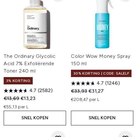
The Ordinary Glycolic
Color Wow Money Spray
Acid 7% Exfoliërende
150 ml
Toner 240 ml
30% KORTING | CODE: SALELF
3% KORTING
4.7
(1246)
4.7
(2582)
Recommended Retail Price:
Huidige prijs:
€33,93
€31,27
Recommended Retail Price:
Huidige prijs:
€13,69
€13,23
€208,47 per L
€55,13 per L
SNEL KOPEN
SNEL KOPEN