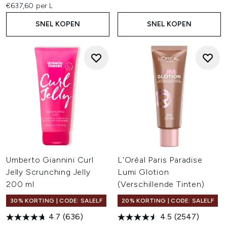
€637,60 per L
SNEL KOPEN
SNEL KOPEN
Umberto Giannini Curl
L'Oréal Paris Paradise
Jelly Scrunching Jelly
Lumi Glotion
200 ml
(Verschillende Tinten)
30% KORTING | CODE: SALELF
20% KORTING | CODE: SALELF
4.7
(636)
4.5
(2547)