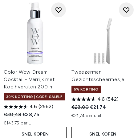
Color Wow Dream
Tweezerman
Cocktail - Verrijk met
Gezichtsscheermesje
Koolhydraten 200 ml
5% KORTING
30% KORTING | CODE: SALELF
4.6
(542)
4.6
(2562)
Recommended Retail Price:
Huidige prijs:
€23,00
€21,74
Recommended Retail Price:
Huidige prijs:
€30,48
€28,75
€21,74 per unit
€143,75 per L
SNEL KOPEN
SNEL KOPEN