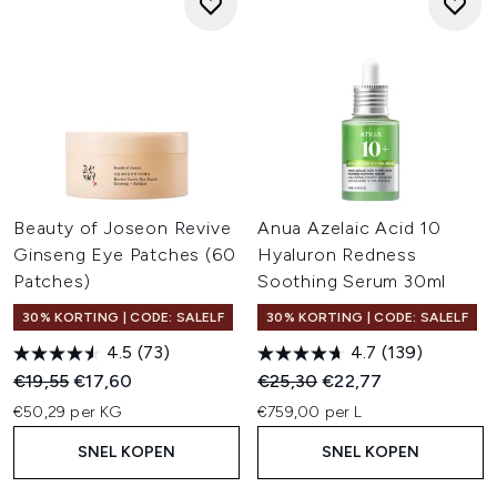
Beauty of Joseon Revive
Anua Azelaic Acid 10
Ginseng Eye Patches (60
Hyaluron Redness
Patches)
Soothing Serum 30ml
30% KORTING | CODE: SALELF
30% KORTING | CODE: SALELF
4.5
(73)
4.7
(139)
Recommended Retail Price:
Huidige prijs:
Recommended Retail Price:
Huidige prijs:
€19,55
€17,60
€25,30
€22,77
€50,29 per KG
€759,00 per L
SNEL KOPEN
SNEL KOPEN