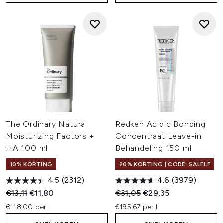
The Ordinary Natural
Redken Acidic Bonding
Moisturizing Factors +
Concentraat Leave-in
HA 100 ml
Behandeling 150 ml
10% KORTING
20% KORTING | CODE: SALELF
4.5
(2312)
4.6
(3979)
Recommended Retail Price:
Huidige prijs:
Recommended Retail Price:
Huidige prijs:
€13,11
€11,80
€31,05
€29,35
€118,00 per L
€195,67 per L