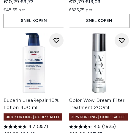
Recommended Retail Price:
Huidige prijs:
Recommended Retail Price:
Huidige prijs:
€10,29
€9,73
€13,79
€13,03
€48,65 per L
€325,75 per L
SNEL KOPEN
SNEL KOPEN
Eucerin UreaRepair 10%
Color Wow Dream Filter
Lotion 400 ml
Treatment 200ml
30% KORTING | CODE: SALELF
30% KORTING | CODE: SALELF
4.7
(357)
4.5
(1925)