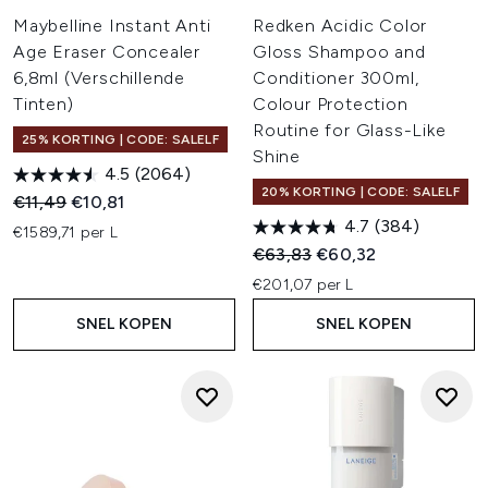
Maybelline Instant Anti
Redken Acidic Color
Age Eraser Concealer
Gloss Shampoo and
6,8ml (Verschillende
Conditioner 300ml,
Tinten)
Colour Protection
Routine for Glass-Like
25% KORTING | CODE: SALELF
Shine
4.5
(2064)
20% KORTING | CODE: SALELF
Recommended Retail Price:
Huidige prijs:
€11,49
€10,81
4.7
(384)
€1589,71 per L
Recommended Retail Price:
Huidige prijs:
€63,83
€60,32
€201,07 per L
SNEL KOPEN
SNEL KOPEN