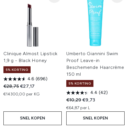
Clinique Almost Lipstick
Umberto Giannini Swim
1,9 g - Black Honey
Proof Leave-in
Beschemende Haarcrème
5% KORTING
150 ml
4.6
(696)
5% KORTING
Recommended Retail Price:
Huidige prijs:
€28,75
€27,17
4.4
(42)
€14300,00 per KG
Recommended Retail Price:
Huidige prijs:
€10,29
€9,73
€64,87 per L
SNEL KOPEN
SNEL KOPEN