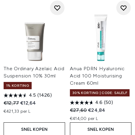
The Ordinary Azelaic Acid
Anua PDRN Hyaluronic
Suspension 10% 30ml
Acid 100 Moisturising
Cream 60ml
1% KORTING
30% KORTING | CODE: SALELF
4.5
(1426)
4.6
(50)
Recommended Retail Price:
Huidige prijs:
€12,77
€12,64
Recommended Retail Price:
Huidige prijs:
€27,60
€24,84
€421,33 per L
€414,00 per L
SNEL KOPEN
SNEL KOPEN