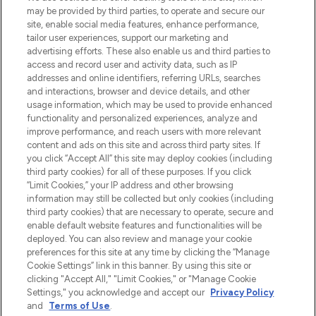
beautybestemming van Europa, met de
may be provided by third parties, to operate and secure our
beste huidverzorging, haarproducten en
site, enable social media features, enhance performance,
make-up van meer dan 200 topmerken.
tailor user experiences, support our marketing and
Shop online of via de app, met gratis
advertising efforts. These also enable us and third parties to
verzending vanaf €40.
access and record user and activity data, such as IP
addresses and online identifiers, referring URLs, searches
and interactions, browser and device details, and other
Cookie-toestemming
usage information, which may be used to provide enhanced
Do Not Sell or Share My Personal
functionality and personalized experiences, analyze and
Information
improve performance, and reach users with more relevant
content and ads on this site and across third party sites. If
you click “Accept All” this site may deploy cookies (including
HELP & INFORMATIE
third party cookies) for all of these purposes. If you click
“Limit Cookies,” your IP address and other browsing
information may still be collected but only cookies (including
BEDRIJFSINFORMATIE
third party cookies) that are necessary to operate, secure and
enable default website features and functionalities will be
deployed. You can also review and manage your cookie
OVER LOOKFANTASTIC
preferences for this site at any time by clicking the “Manage
Cookie Settings” link in this banner. By using this site or
clicking "Accept All," "Limit Cookies," or "Manage Cookie
Settings," you acknowledge and accept our
Privacy Policy
and
Terms of Use
.