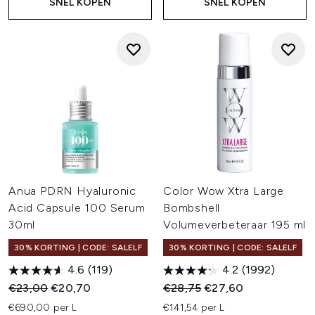
SNEL KOPEN
SNEL KOPEN
Anua PDRN Hyaluronic
Color Wow Xtra Large
Acid Capsule 100 Serum
Bombshell
30ml
Volumeverbeteraar 195 ml
30% KORTING | CODE: SALELF
30% KORTING | CODE: SALELF
4.6
(119)
4.2
(1992)
Recommended Retail Price:
Huidige prijs:
Recommended Retail Price:
Huidige prijs:
€23,00
€20,70
€28,75
€27,60
€690,00 per L
€141,54 per L