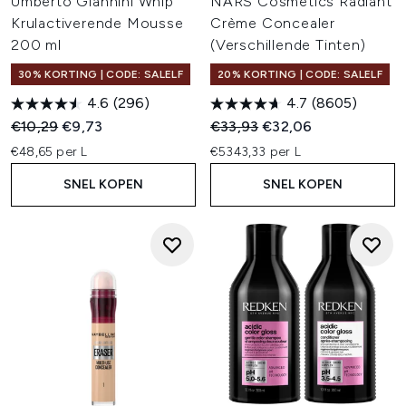
Umberto Giannini Whip
NARS Cosmetics Radiant
Krulactiverende Mousse
Crème Concealer
200 ml
(Verschillende Tinten)
30% KORTING | CODE: SALELF
20% KORTING | CODE: SALELF
4.6
(296)
4.7
(8605)
Recommended Retail Price:
Huidige prijs:
Recommended Retail Price:
Huidige prijs:
€10,29
€9,73
€33,93
€32,06
€48,65 per L
€5343,33 per L
SNEL KOPEN
SNEL KOPEN