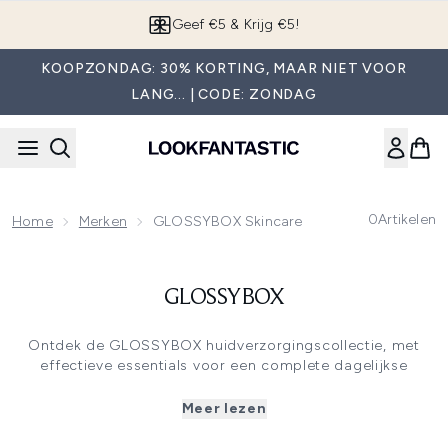
Overslaan naar de hoofdinhou
Geef €5 & Krijg €5!
KOOPZONDAG: 30% KORTING, MAAR NIET VOOR
LANG... | CODE: ZONDAG
0
Artikelen
Home
Merken
GLOSSYBOX Skincare
GLOSSYBOX
Ontdek de GLOSSYBOX huidverzorgingscollectie, met
effectieve essentials voor een complete dagelijkse
routine. Van milde micellaire gel cleansers en
diepzuiverende charcoal reinigers tot exfoliërende
Meer lezen
kleiscrubs en voedende moisturisers: elk product is
ontwikkeld om de huid te reinigen, verfijnen en