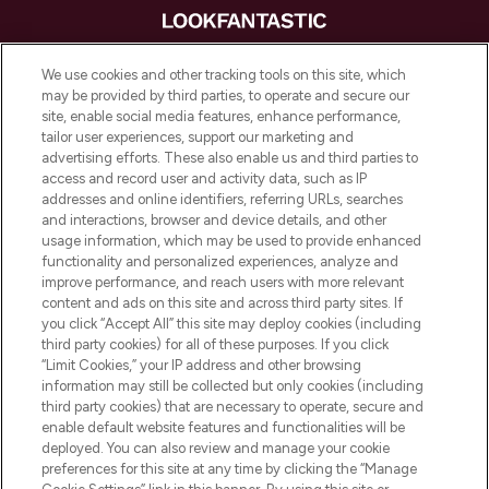
LOOKFANTASTIC is de ultieme online
We use cookies and other tracking tools on this site, which
beautybestemming van Europa, met de
may be provided by third parties, to operate and secure our
beste huidverzorging, haarproducten en
site, enable social media features, enhance performance,
make-up van meer dan 200 topmerken.
tailor user experiences, support our marketing and
Shop online of via de app, met gratis
advertising efforts. These also enable us and third parties to
verzending vanaf €40.
access and record user and activity data, such as IP
addresses and online identifiers, referring URLs, searches
and interactions, browser and device details, and other
Cookie-toestemming
usage information, which may be used to provide enhanced
Do Not Sell or Share My Personal
functionality and personalized experiences, analyze and
Information
improve performance, and reach users with more relevant
content and ads on this site and across third party sites. If
you click “Accept All” this site may deploy cookies (including
HELP & INFORMATIE
third party cookies) for all of these purposes. If you click
“Limit Cookies,” your IP address and other browsing
information may still be collected but only cookies (including
BEDRIJFSINFORMATIE
third party cookies) that are necessary to operate, secure and
enable default website features and functionalities will be
deployed. You can also review and manage your cookie
OVER LOOKFANTASTIC
preferences for this site at any time by clicking the “Manage