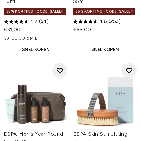
10ml
55ml
35% KORTING | CODE: SALELF
35% KORTING | CODE: SALELF
4.7
(54)
4.6
(253)
€31,00
€59,00
€3100,00 per L
SNEL KOPEN
SNEL KOPEN
ESPA Men's Year Round
ESPA Skin Stimulating