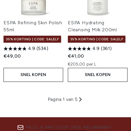
ESPA Refining Skin Polish
ESPA Hydrating
55ml
Cleansing Milk 200ml
35% KORTING | CODE: SALELF
35% KORTING | CODE: SALELF
4.9
(534)
4.9
(361)
€49,00
€41,00
€205,00 per L
SNEL KOPEN
SNEL KOPEN
Pagina 1 van 5
MELD JE AAN VOOR ONZE NIEUWSBRIEF