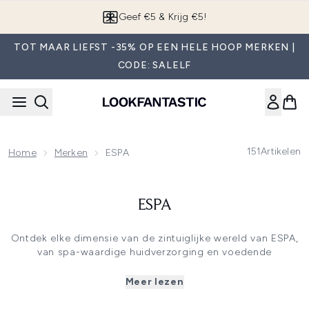
Overslaan naar de hoofdinhou
Geef €5 & Krijg €5!
TOT MAAR LIEFST -35% OP EEN HELE HOOP MERKEN |
CODE: SALELF
151
Artikelen
Home
Merken
ESPA
ESPA
Ontdek elke dimensie van de zintuiglijke wereld van ESPA,
van spa-waardige huidverzorging en voedende
lichaamsverzorging tot verfijnde home fragrance en
zorgvuldig samengestelde giftsets. Elke ESPA-collectie is
Meer lezen
met aandacht ontwikkeld om te herstellen, aan te vullen
en te versterken, en brengt verfijnde rituelen, rustgevende