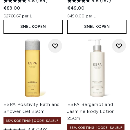
4.8
(184)
4.8
(187)
€83,00
€49,00
€2766,67 per L
€490,00 per L
SNEL KOPEN
SNEL KOPEN
ESPA Positivity Bath and
ESPA Bergamot and
Shower Gel 250ml
Jasmine Body Lotion
250ml
35% KORTING | CODE: SALELF
35% KORTING | CODE: SALELF
4.6
(140)