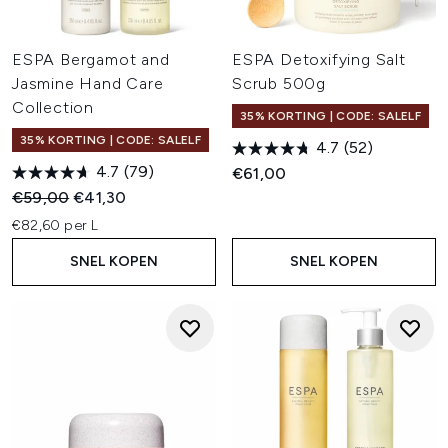
ESPA Bergamot and
ESPA Detoxifying Salt
Jasmine Hand Care
Scrub 500g
Collection
35% KORTING | CODE: SALELF
35% KORTING | CODE: SALELF
4.7
(52)
4.7
(79)
€61,00
Recommended Retail Price:
Huidige prijs:
€59,00
€41,30
€82,60 per L
SNEL KOPEN
SNEL KOPEN