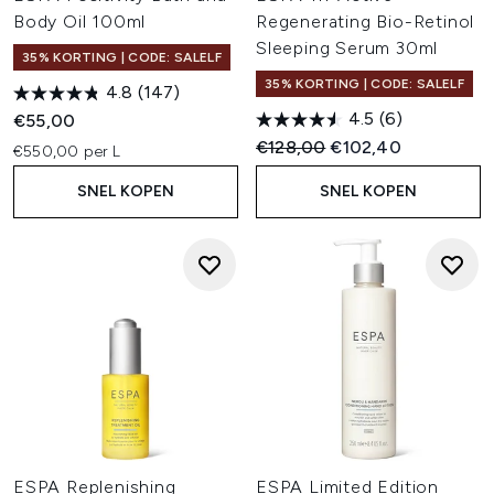
Body Oil 100ml
Regenerating Bio-Retinol
Sleeping Serum 30ml
35% KORTING | CODE: SALELF
35% KORTING | CODE: SALELF
4.8
(147)
4.5
(6)
€55,00
Recommended Retail Price:
Huidige prijs:
€128,00
€102,40
€550,00 per L
SNEL KOPEN
SNEL KOPEN
ESPA Replenishing
ESPA Limited Edition