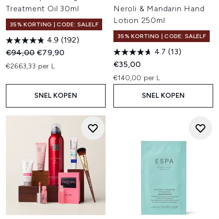
Treatment Oil 30ml
Neroli & Mandarin Hand
Lotion 250ml
35% KORTING | CODE: SALELF
35% KORTING | CODE: SALELF
4.9
(192)
4.7
(13)
Recommended Retail Price:
Huidige prijs:
€94,00
€79,90
€35,00
€2663,33 per L
€140,00 per L
SNEL KOPEN
SNEL KOPEN