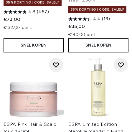
35% KORTING | CODE: SALELF
35% KORTING | CODE: SALELF
4.8
(467)
4.4
(13)
€73,00
€35,00
€1327,27 per L
€140,00 per L
SNEL KOPEN
SNEL KOPEN
ESPA Pink Hair & Scalp
ESPA Limited Edition
Mud 180ml
Neroli & Mandarin Hand