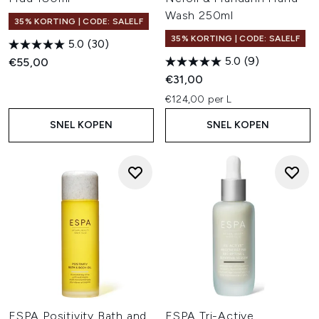
Wash 250ml
35% KORTING | CODE: SALELF
35% KORTING | CODE: SALELF
5.0
(30)
5.0
(9)
€55,00
€31,00
€124,00 per L
SNEL KOPEN
SNEL KOPEN
ESPA Positivity Bath and
ESPA Tri-Active