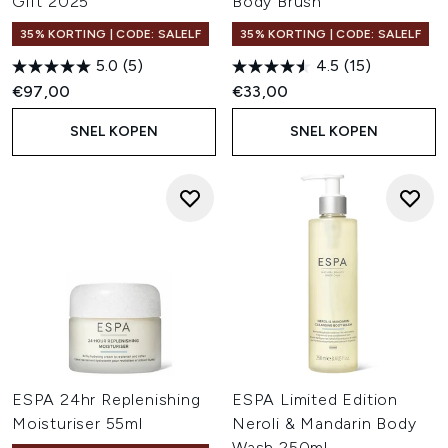
Gift 2025
Body Brush
35% KORTING | CODE: SALELF
35% KORTING | CODE: SALELF
5.0
(5)
4.5
(15)
€97,00
€33,00
SNEL KOPEN
SNEL KOPEN
ESPA 24hr Replenishing
ESPA Limited Edition
Moisturiser 55ml
Neroli & Mandarin Body
Wash 250ml