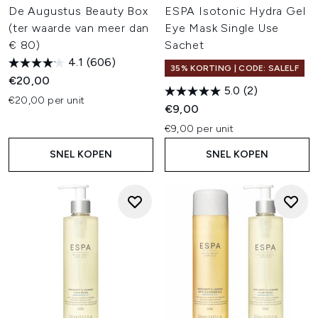
De Augustus Beauty Box
ESPA Isotonic Hydra Gel
(ter waarde van meer dan
Eye Mask Single Use
€ 80)
Sachet
4.1
(606)
35% KORTING | CODE: SALELF
€20,00
5.0
(2)
€20,00 per unit
€9,00
€9,00 per unit
SNEL KOPEN
SNEL KOPEN