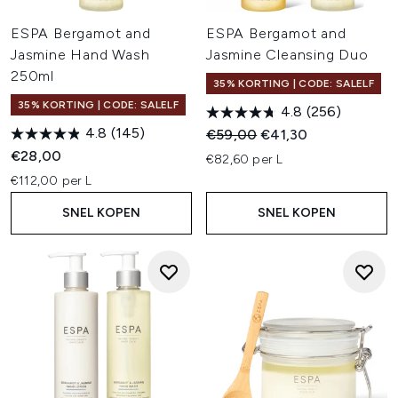
ESPA Bergamot and
ESPA Bergamot and
Jasmine Hand Wash
Jasmine Cleansing Duo
250ml
35% KORTING | CODE: SALELF
35% KORTING | CODE: SALELF
4.8
(256)
4.8
(145)
Recommended Retail Price:
Huidige prijs:
€59,00
€41,30
€28,00
€82,60 per L
€112,00 per L
SNEL KOPEN
SNEL KOPEN