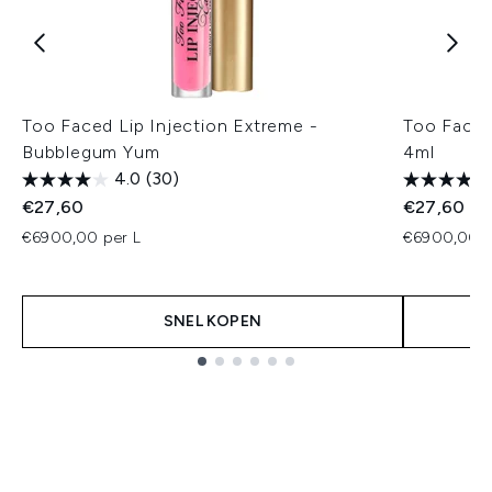
Too Faced Lip Injection Extreme -
Too Faced
Bubblegum Yum
4ml
4.0
(30)
€27,60
€27,60
€6900,00 per L
€6900,00 p
SNEL KOPEN
Showing slide 1