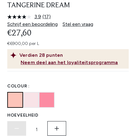
TANGERINE DREAM
3.9
(17)
Lees
17
Schrijf een beoordeling
Stel een vraag
beoordelingen.
€27,60
Dezelfde
paginalink.
€6900,00 per L
Verdien
28
punten
Neem deel aan het loyaliteitsprogramma
COLOUR :
HOEVEELHEID