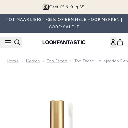
Overslaan naar de hoofdinhou
App downloaden
TOT MAAR LIEFST -35% OP EEN HELE HOOP MERKEN |
CODE: SALELF
Home
Merken
Too Faced
Too Faced Lip Injection Ex
Now showing image 1 Too Faced Lip Injection Extreme - Tan