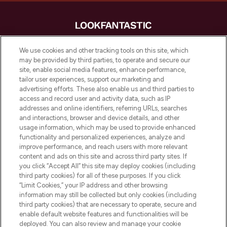
LOOKFANTASTIC is de ultieme online
We use cookies and other tracking tools on this site, which
beautybestemming van Europa, met de
may be provided by third parties, to operate and secure our
beste huidverzorging, haarproducten en
site, enable social media features, enhance performance,
make-up van meer dan 200 topmerken.
tailor user experiences, support our marketing and
Shop online of via de app, met gratis
advertising efforts. These also enable us and third parties to
verzending vanaf €40.
access and record user and activity data, such as IP
addresses and online identifiers, referring URLs, searches
and interactions, browser and device details, and other
Cookie-toestemming
usage information, which may be used to provide enhanced
Do Not Sell or Share My Personal
functionality and personalized experiences, analyze and
Information
improve performance, and reach users with more relevant
content and ads on this site and across third party sites. If
you click “Accept All” this site may deploy cookies (including
HELP & INFORMATIE
third party cookies) for all of these purposes. If you click
“Limit Cookies,” your IP address and other browsing
information may still be collected but only cookies (including
BEDRIJFSINFORMATIE
third party cookies) that are necessary to operate, secure and
enable default website features and functionalities will be
deployed. You can also review and manage your cookie