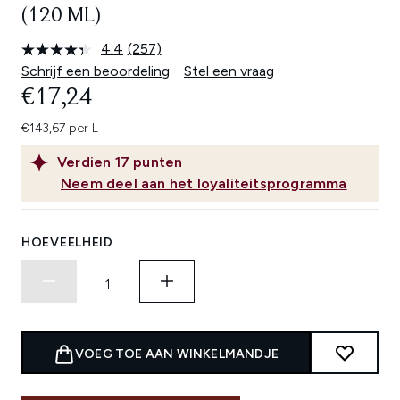
(120 ML)
4.4
(257)
Lees
257
Schrijf een beoordeling
Stel een vraag
beoordelingen.
€17,24
Dezelfde
paginalink.
€143,67 per L
Verdien
17
punten
Neem deel aan het loyaliteitsprogramma
HOEVEELHEID
VOEG TOE AAN WINKELMANDJE