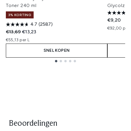
Toner 240 ml
Glycolzuu
3% KORTING
€9,20
4.7
(2587)
€92,00 per 
Recommended Retail Price:
Huidige prijs:
€13,69
€13,23
€55,13 per L
SNEL KOPEN
Showing slide 1