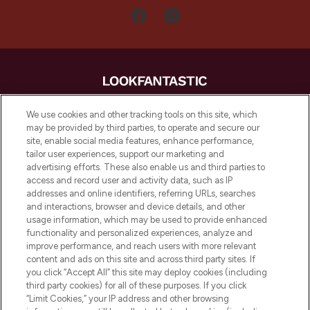
LOOKFANTASTIC is de ultieme online
We use cookies and other tracking tools on this site, which
beautybestemming van Europa, met de
may be provided by third parties, to operate and secure our
beste huidverzorging, haarproducten en
site, enable social media features, enhance performance,
make-up van meer dan 200 topmerken.
tailor user experiences, support our marketing and
Shop online of via de app, met gratis
advertising efforts. These also enable us and third parties to
verzending vanaf €40.
access and record user and activity data, such as IP
addresses and online identifiers, referring URLs, searches
and interactions, browser and device details, and other
Cookie-toestemming
usage information, which may be used to provide enhanced
Do Not Sell or Share My Personal
functionality and personalized experiences, analyze and
Information
improve performance, and reach users with more relevant
content and ads on this site and across third party sites. If
you click “Accept All” this site may deploy cookies (including
HELP & INFORMATIE
third party cookies) for all of these purposes. If you click
“Limit Cookies,” your IP address and other browsing