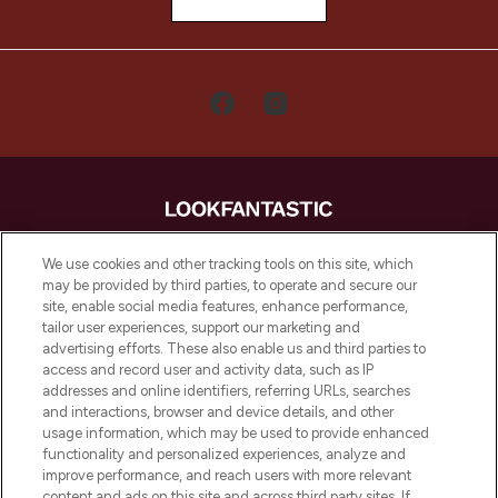
LOOKFANTASTIC is de ultieme online
We use cookies and other tracking tools on this site, which
beautybestemming van Europa, met de
may be provided by third parties, to operate and secure our
beste huidverzorging, haarproducten en
site, enable social media features, enhance performance,
make-up van meer dan 200 topmerken.
tailor user experiences, support our marketing and
Shop online of via de app, met gratis
advertising efforts. These also enable us and third parties to
verzending vanaf €40.
access and record user and activity data, such as IP
addresses and online identifiers, referring URLs, searches
and interactions, browser and device details, and other
Cookie-toestemming
usage information, which may be used to provide enhanced
Do Not Sell or Share My Personal
functionality and personalized experiences, analyze and
Information
improve performance, and reach users with more relevant
content and ads on this site and across third party sites. If