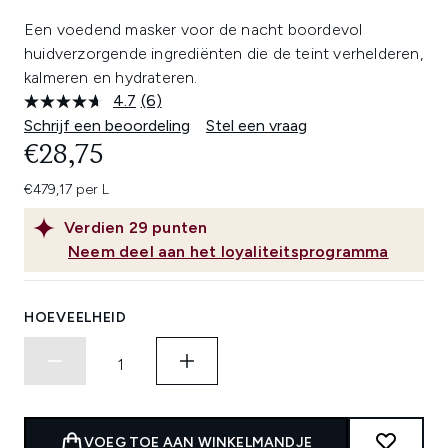
Een voedend masker voor de nacht boordevol
huidverzorgende ingrediënten die de teint verhelderen,
kalmeren en hydrateren.
4.7
(6)
Lees
6
Schrijf een beoordeling
Stel een vraag
beoordelingen.
€28,75
Dezelfde
paginalink.
€479,17 per L
Verdien
29
punten
Neem deel aan het loyaliteitsprogramma
HOEVEELHEID
VOEG TOE AAN WINKELMANDJE