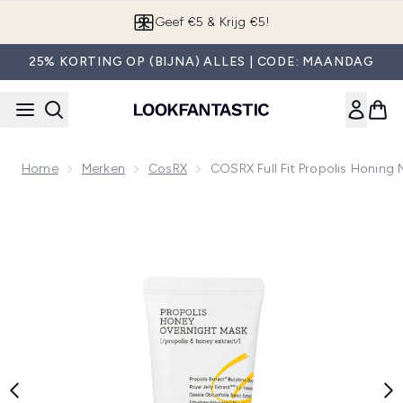
Overslaan naar de hoofdinhou
App downloaden
25% KORTING OP (BIJNA) ALLES | CODE: MAANDAG
Home
Merken
CosRX
COSRX Full Fit Propolis Honing
Now showing image 1 COSRX Full Fit Propolis Honing Nacht