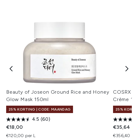
Beauty of Joseon Ground Rice and Honey
COSRX Adv
Glow Mask 150ml
Crème 10
25% KORTING | CODE: MAANDAG
25% KORTI
4.5
(60)
€18,00
€35,64
€120,00 per L
€356,40 per