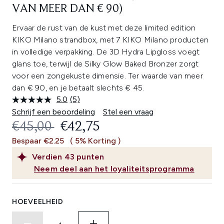
VAN MEER DAN € 90)
Ervaar de rust van de kust met deze limited edition
KIKO Milano strandbox, met 7 KIKO Milano producten
in volledige verpakking. De 3D Hydra Lipgloss voegt
glans toe, terwijl de Silky Glow Baked Bronzer zorgt
voor een zongekuste dimensie. Ter waarde van meer
dan € 90, en je betaalt slechts € 45.​
5.0
(5)
Lees
5
Schrijf een beoordeling
Stel een vraag
beoordelingen.
RECOMMENDED RETAIL PRICE:
HUIDIGE PRIJS:
€45,00
€42,75
Dezelfde
paginalink.
Bespaar €2.25
( 5% Korting )
Verdien
43
punten
Neem deel aan het loyaliteitsprogramma
HOEVEELHEID