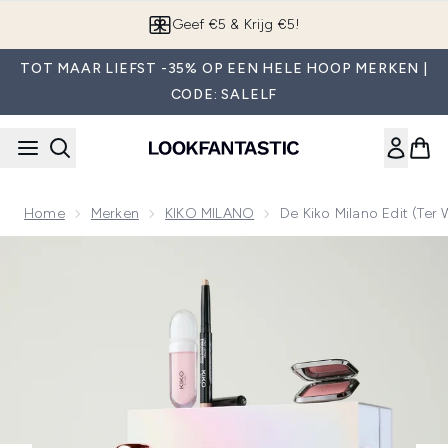
Overslaan naar de hoofdinhou
App downloaden
TOT MAAR LIEFST -35% OP EEN HELE HOOP MERKEN |
CODE: SALELF
Home
Merken
KIKO MILANO
De Kiko Milano Edit (te
Now showing image 1 De Kiko Milano Edit (ter waarde van me