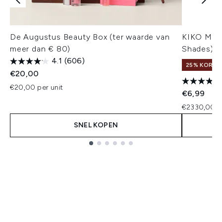
De Augustus Beauty Box (ter waarde van
KIKO Mila
meer dan € 80)
Shades)
4.1
(606)
25% KORTIN
€20,00
€20,00 per unit
€6,99
€2330,00 p
SNEL KOPEN
Showing slide 1