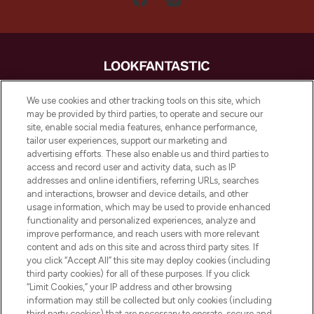
LOOKFANTASTIC is de ultieme online
We use cookies and other tracking tools on this site, which
beautybestemming van Europa, met de
may be provided by third parties, to operate and secure our
beste huidverzorging, haarproducten en
site, enable social media features, enhance performance,
make-up van meer dan 200 topmerken.
tailor user experiences, support our marketing and
Shop online of via de app, met gratis
advertising efforts. These also enable us and third parties to
verzending vanaf €40.
access and record user and activity data, such as IP
addresses and online identifiers, referring URLs, searches
and interactions, browser and device details, and other
Cookie-toestemming
usage information, which may be used to provide enhanced
Do Not Sell or Share My Personal
functionality and personalized experiences, analyze and
Information
improve performance, and reach users with more relevant
content and ads on this site and across third party sites. If
you click “Accept All” this site may deploy cookies (including
HELP & INFORMATIE
third party cookies) for all of these purposes. If you click
“Limit Cookies,” your IP address and other browsing
information may still be collected but only cookies (including
BEDRIJFSINFORMATIE
third party cookies) that are necessary to operate, secure and