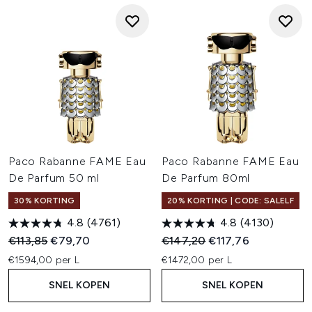
Paco Rabanne FAME Eau
Paco Rabanne FAME Eau
De Parfum 50 ml
De Parfum 80ml
30% KORTING
20% KORTING | CODE: SALELF
4.8
(4761)
4.8
(4130)
Recommended Retail Price:
Huidige prijs:
Recommended Retail Price:
Huidige prijs:
€113,85
€79,70
€147,20
€117,76
€1594,00 per L
€1472,00 per L
SNEL KOPEN
SNEL KOPEN