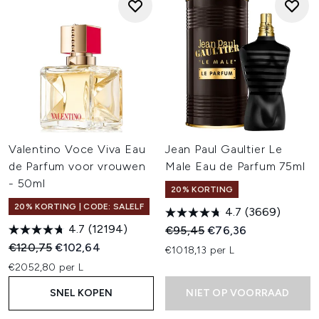
Valentino Voce Viva Eau
Jean Paul Gaultier Le
de Parfum voor vrouwen
Male Eau de Parfum 75ml
- 50ml
20% KORTING
20% KORTING | CODE: SALELF
4.7
(3669)
4.7
(12194)
Recommended Retail Price:
Huidige prijs:
€95,45
€76,36
Recommended Retail Price:
Huidige prijs:
€120,75
€102,64
€1018,13 per L
€2052,80 per L
SNEL KOPEN
NIET OP VOORRAAD