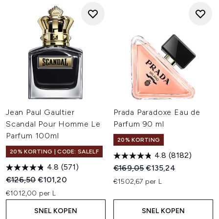
Jean Paul Gaultier
Prada Paradoxe Eau de
Scandal Pour Homme Le
Parfum 90 ml
Parfum 100ml
20% KORTING
20% KORTING | CODE: SALELF
4.8
(8182)
4.8
(571)
Recommended Retail Price:
Huidige prijs:
€169,05
€135,24
Recommended Retail Price:
Huidige prijs:
€126,50
€101,20
€1502,67 per L
€1012,00 per L
SNEL KOPEN
SNEL KOPEN