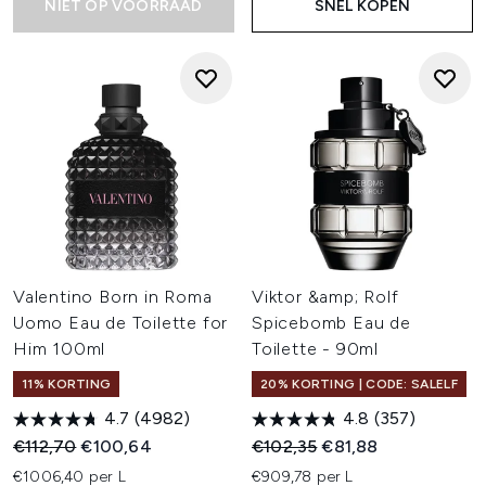
NIET OP VOORRAAD
SNEL KOPEN
Valentino Born in Roma
Viktor &amp; Rolf
Uomo Eau de Toilette for
Spicebomb Eau de
Him 100ml
Toilette - 90ml
11% KORTING
20% KORTING | CODE: SALELF
4.7
(4982)
4.8
(357)
Recommended Retail Price:
Huidige prijs:
Recommended Retail Price:
Huidige prijs:
€112,70
€100,64
€102,35
€81,88
€1006,40 per L
€909,78 per L