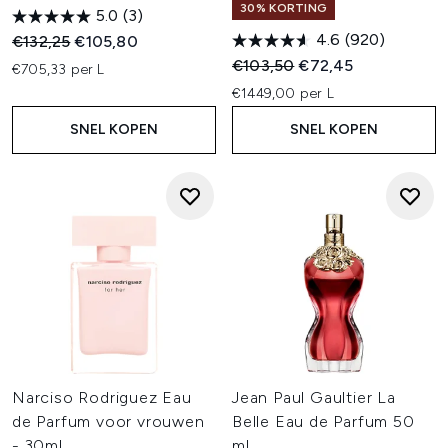
30% KORTING
5.0
(3)
4.6
(920)
Recommended Retail Price:
Huidige prijs:
€132,25
€105,80
Recommended Retail Price:
Huidige prijs:
€103,50
€72,45
€705,33 per L
€1449,00 per L
SNEL KOPEN
SNEL KOPEN
Narciso Rodriguez Eau
Jean Paul Gaultier La
de Parfum voor vrouwen
Belle Eau de Parfum 50
- 30ml
ml