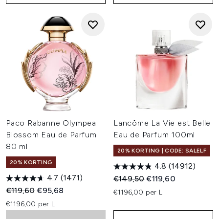
Paco Rabanne Olympea
Lancôme La Vie est Belle
Blossom Eau de Parfum
Eau de Parfum 100ml
80 ml
20% KORTING | CODE: SALELF
20% KORTING
4.8
(14912)
4.7
(1471)
Recommended Retail Price:
Huidige prijs:
€149,50
€119,60
Recommended Retail Price:
Huidige prijs:
€119,60
€95,68
€1196,00 per L
€1196,00 per L