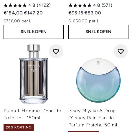
4.8
(4122)
4.8
(571)
Recommended Retail Price:
Huidige prijs:
Recommended Retail Price:
Huidige prijs:
€184,00
€147,20
€93,15
€83,00
€736,00 per L
€1660,00 per L
SNEL KOPEN
SNEL KOPEN
Prada L'Homme L'Eau de
Issey Miyake A Drop
Toilette - 150ml
D'Issey Rain Eau de
Parfum Fraiche 50 ml
20% KORTING