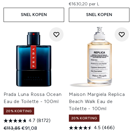
€1630,20 per L
SNEL KOPEN
SNEL KOPEN
Prada Luna Rossa Ocean
Maison Margiela Replica
Eau de Toilette - 100ml
Beach Walk Eau de
Toilette - 100ml
20% KORTING
20% KORTING
4.7
(8172)
4.5
(466)
Recommended Retail Price:
Huidige prijs:
€113,85
€91,08