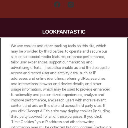
LOOKFANTASTIC is de ultieme online
We use cookies and other tracking tools on this site, which
beautybestemming van Europa, met de
may be provided by third parties, to operate and secure our
beste huidverzorging, haarproducten en
site, enable social media features, enhance performance,
make-up van meer dan 200 topmerken.
tailor user experiences, support our marketing and
Shop online of via de app, met gratis
advertising efforts. These also enable us and third parties to
verzending vanaf €40.
access and record user and activity data, such as IP
addresses and online identifiers, referring URLs, searches
and interactions, browser and device details, and other
Cookie-toestemming
usage information, which may be used to provide enhanced
Do Not Sell or Share My Personal
functionality and personalized experiences, analyze and
Information
improve performance, and reach users with more relevant
content and ads on this site and across third party sites. If
you click “Accept All” this site may deploy cookies (including
HELP & INFORMATIE
third party cookies) for all of these purposes. If you click
“Limit Cookies,” your IP address and other browsing
information may still be collected but only cookies (including