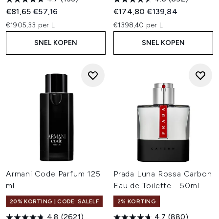
Recommended Retail Price:
Huidige prijs:
Recommended Retail Price:
Huidige prijs:
€81,65
€57,16
€174,80
€139,84
€1905,33 per L
€1398,40 per L
SNEL KOPEN
SNEL KOPEN
Armani Code Parfum 125
Prada Luna Rossa Carbon
ml
Eau de Toilette - 50ml
20% KORTING | CODE: SALELF
2% KORTING
4.8
(2621)
4.7
(880)