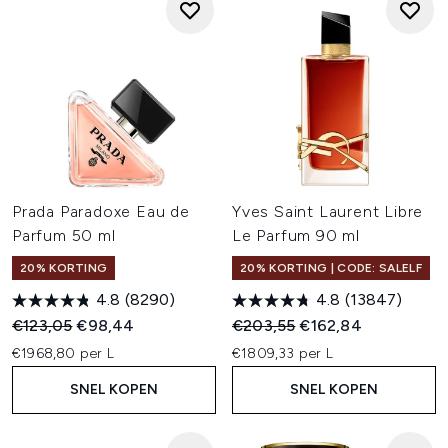
Prada Paradoxe Eau de
Yves Saint Laurent Libre
Parfum 50 ml
Le Parfum 90 ml
20% KORTING
20% KORTING | CODE: SALELF
4.8
(8290)
4.8
(13847)
Recommended Retail Price:
Huidige prijs:
Recommended Retail Price:
Huidige prijs:
€123,05
€98,44
€203,55
€162,84
€1968,80 per L
€1809,33 per L
SNEL KOPEN
SNEL KOPEN