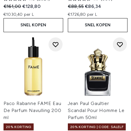
Recommended Retail Price:
Huidige prijs:
Recommended Retail Price:
Huidige prijs:
€161,00
€128,80
€88,55
€86,34
€1030,40 per L
€1726,80 per L
SNEL KOPEN
SNEL KOPEN
Paco Rabanne FAME Eau
Jean Paul Gaultier
De Parfum Navulling 200
Scandal Pour Homme Le
ml
Parfum 50ml
20% KORTING
20% KORTING | CODE: SALELF