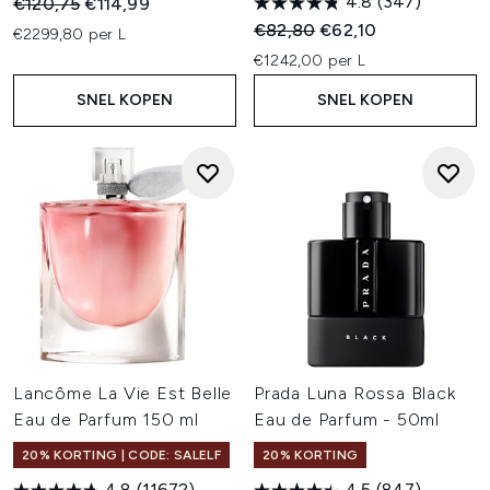
4.8
(347)
Recommended Retail Price:
Huidige prijs:
€120,75
€114,99
Recommended Retail Price:
Huidige prijs:
€82,80
€62,10
€2299,80 per L
€1242,00 per L
SNEL KOPEN
SNEL KOPEN
Lancôme La Vie Est Belle
Prada Luna Rossa Black
Eau de Parfum 150 ml
Eau de Parfum - 50ml
20% KORTING | CODE: SALELF
20% KORTING
4.8
(11672)
4.5
(847)