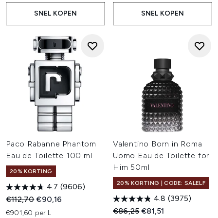
SNEL KOPEN
SNEL KOPEN
Paco Rabanne Phantom
Valentino Born in Roma
Eau de Toilette 100 ml
Uomo Eau de Toilette for
Him 50ml
20% KORTING
20% KORTING | CODE: SALELF
4.7
(9606)
4.8
(3975)
Recommended Retail Price:
Huidige prijs:
€112,70
€90,16
Recommended Retail Price:
Huidige prijs:
€86,25
€81,51
€901,60 per L