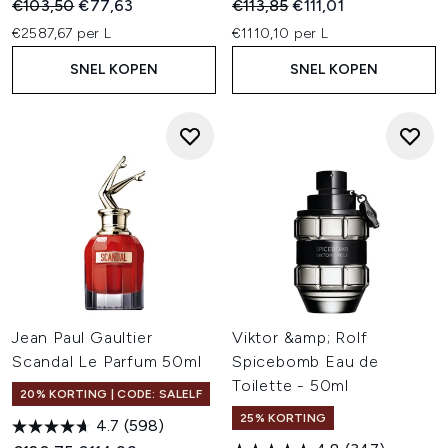
Recommended Retail Price:
Huidige prijs:
Recommended Retail Price:
Huidige prijs:
€103,50
€77,63
€113,85
€111,01
€2587,67 per L
€1110,10 per L
SNEL KOPEN
SNEL KOPEN
Jean Paul Gaultier
Viktor &amp; Rolf
Scandal Le Parfum 50ml
Spicebomb Eau de
Toilette - 50ml
20% KORTING | CODE: SALELF
25% KORTING
4.7
(598)