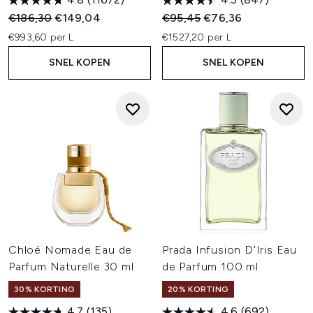
Recommended Retail Price:
Huidige prijs:
Recommended Retail Price:
Huidige prijs:
€186,30
€149,04
€95,45
€76,36
€993,60 per L
€1527,20 per L
SNEL KOPEN
SNEL KOPEN
Chloé Nomade Eau de
Prada Infusion D'Iris Eau
Parfum Naturelle 30 ml
de Parfum 100 ml
30% KORTING
20% KORTING
4.7
(135)
4.6
(692)