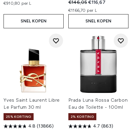
Recommended Retail Price:
Huidige prijs:
€146,05
€116,67
€910,80 per L
€1166,70 per L
SNEL KOPEN
SNEL KOPEN
Yves Saint Laurent Libre
Prada Luna Rossa Carbon
Le Parfum 30 ml
Eau de Toilette - 100ml
25% KORTING
2% KORTING
4.8
(13866)
4.7
(863)