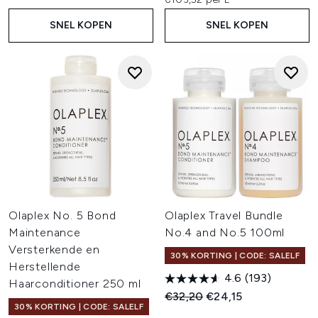
SNEL KOPEN
SNEL KOPEN
Olaplex No. 5 Bond
Olaplex Travel Bundle
Maintenance
No.4 and No.5 100ml
Versterkende en
30% KORTING | CODE: SALELF
Herstellende
4.6
(193)
Haarconditioner 250 ml
Recommended Retail Price:
Huidige prijs:
€32,20
€24,15
30% KORTING | CODE: SALELF