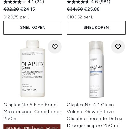
4.1
(24)
4.6
(981)
Recommended Retail Price:
Huidige prijs:
Recommended Retail Price:
Huidige prijs:
€32,20
€24,15
€34,50
€25,88
€120,75 per L
€103,52 per L
SNEL KOPEN
SNEL KOPEN
Olaplex No.5 Fine Bond
Olaplex No.4D Clean
Maintenance Conditioner
Volume Gewichtloze
250ml
Olieabsorberende Detox
Droogshampoo 250 ml
30% KORTING | CODE: SALELF