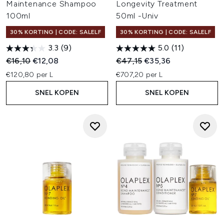
Maintenance Shampoo
Longevity Treatment
100ml
50ml -Univ
30% KORTING | CODE: SALELF
30% KORTING | CODE: SALELF
3.3
(9)
5.0
(11)
Recommended Retail Price:
Huidige prijs:
Recommended Retail Price:
Huidige prijs:
€16,10
€12,08
€47,15
€35,36
€120,80 per L
€707,20 per L
SNEL KOPEN
SNEL KOPEN