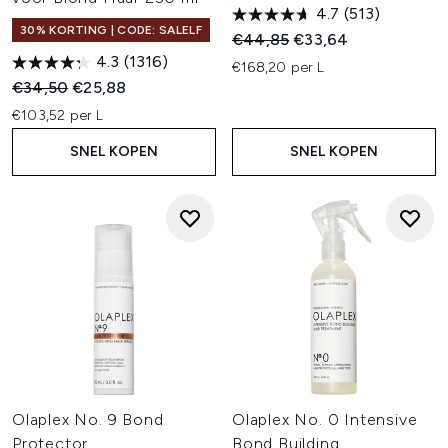
4.7
(513)
30% KORTING | CODE: SALELF
Recommended Retail Price:
Huidige prijs:
€44,85
€33,64
4.3
(1316)
€168,20 per L
Recommended Retail Price:
Huidige prijs:
€34,50
€25,88
€103,52 per L
SNEL KOPEN
SNEL KOPEN
Olaplex No. 9 Bond
Olaplex No. 0 Intensive
Protector
Bond Building