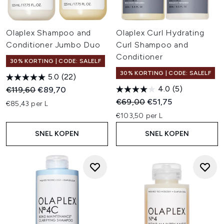
Olaplex Shampoo and
Olaplex Curl Hydrating
Conditioner Jumbo Duo
Curl Shampoo and
Conditioner
30% KORTING | CODE: SALELF
30% KORTING | CODE: SALELF
5.0
(22)
4.0
(5)
Recommended Retail Price:
Huidige prijs:
€119,60
€89,70
Recommended Retail Price:
Huidige prijs:
€69,00
€51,75
€85,43 per L
€103,50 per L
SNEL KOPEN
SNEL KOPEN