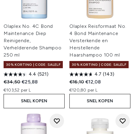
Olaplex No. 4C Bond
Olaplex Reisformaat No.
Maintenance Diep
4 Bond Maintenance
Reinigende,
Versterkende en
Verhelderende Shampoo
Herstellende
250 ml
Haarshampoo 100 ml
30% KORTING | CODE: SALELF
30% KORTING | CODE: SALELF
4.4
(521)
4.7
(143)
Recommended Retail Price:
Huidige prijs:
Recommended Retail Price:
Huidige prijs:
€34,50
€25,88
€16,10
€12,08
€103,52 per L
€120,80 per L
SNEL KOPEN
SNEL KOPEN