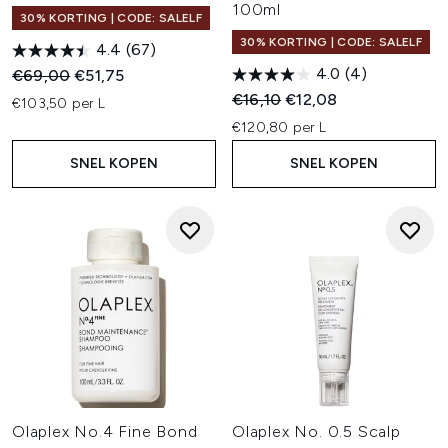
100ml
30% KORTING | CODE: SALELF
30% KORTING | CODE: SALELF
4.4
(67)
4.0
(4)
Recommended Retail Price:
Huidige prijs:
€69,00
€51,75
Recommended Retail Price:
Huidige prijs:
€16,10
€12,08
€103,50 per L
€120,80 per L
SNEL KOPEN
SNEL KOPEN
Olaplex No.4 Fine Bond
Olaplex No. 0.5 Scalp