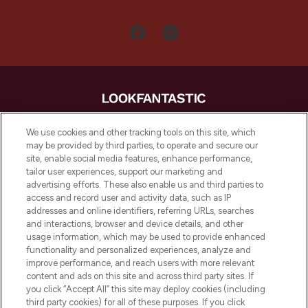
LOOKFANTASTIC is de ultieme online
We use cookies and other tracking tools on this site, which
beautybestemming van Europa, met de
may be provided by third parties, to operate and secure our
beste huidverzorging, haarproducten en
site, enable social media features, enhance performance,
make-up van meer dan 200 topmerken.
tailor user experiences, support our marketing and
Shop online of via de app, met gratis
advertising efforts. These also enable us and third parties to
verzending vanaf €40.
access and record user and activity data, such as IP
addresses and online identifiers, referring URLs, searches
and interactions, browser and device details, and other
Cookie-toestemming
usage information, which may be used to provide enhanced
Do Not Sell or Share My Personal
functionality and personalized experiences, analyze and
Information
improve performance, and reach users with more relevant
content and ads on this site and across third party sites. If
you click “Accept All” this site may deploy cookies (including
HELP & INFORMATIE
third party cookies) for all of these purposes. If you click