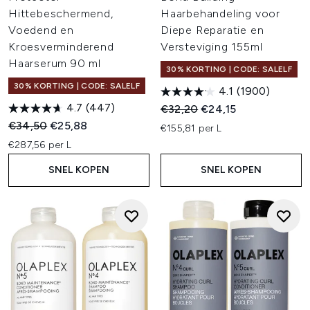
Hittebeschermend,
Haarbehandeling voor
Voedend en
Diepe Reparatie en
Kroesverminderend
Versteviging 155ml
Haarserum 90 ml
30% KORTING | CODE: SALELF
30% KORTING | CODE: SALELF
4.1
(1900)
4.7
(447)
Recommended Retail Price:
Huidige prijs:
€32,20
€24,15
Recommended Retail Price:
Huidige prijs:
€34,50
€25,88
€155,81 per L
€287,56 per L
SNEL KOPEN
SNEL KOPEN