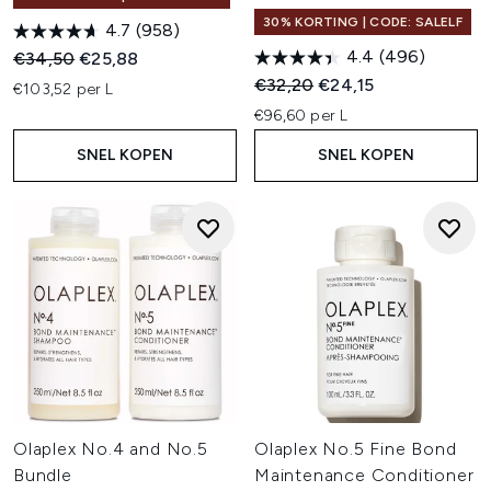
30% KORTING | CODE: SALELF
4.7
(958)
4.4
(496)
Recommended Retail Price:
Huidige prijs:
€34,50
€25,88
Recommended Retail Price:
Huidige prijs:
€32,20
€24,15
€103,52 per L
€96,60 per L
SNEL KOPEN
SNEL KOPEN
Olaplex No.4 and No.5
Olaplex No.5 Fine Bond
Bundle
Maintenance Conditioner