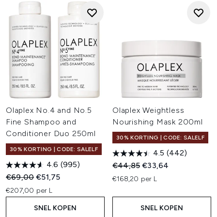
Olaplex No.4 and No.5
Olaplex Weightless
Fine Shampoo and
Nourishing Mask 200ml
Conditioner Duo 250ml
30% KORTING | CODE: SALELF
30% KORTING | CODE: SALELF
4.5
(442)
4.6
(995)
Recommended Retail Price:
Huidige prijs:
€44,85
€33,64
Recommended Retail Price:
Huidige prijs:
€69,00
€51,75
€168,20 per L
€207,00 per L
SNEL KOPEN
SNEL KOPEN