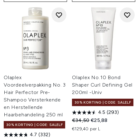
Olaplex
Olaplex No.10 Bond
Voordeelverpakking No. 3
Shaper Curl Defining Gel
Hair Perfector Pre-
200ml -Univ
Shampoo Versterkende
30% KORTING | CODE: SALELF
en Herstellende
4.5
(293)
Haarbehandeling 250 ml
Recommended Retail Price:
Huidige prijs:
€34,50
€25,88
30% KORTING | CODE: SALELF
€129,40 per L
4.7
(332)