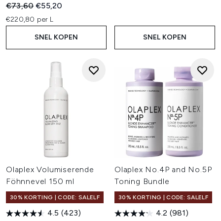
Recommended Retail Price:
Huidige prijs:
€73,60
€55,20
€220,80 per L
SNEL KOPEN
SNEL KOPEN
Olaplex Volumiserende
Olaplex No.4P and No.5P
Föhnnevel 150 ml
Toning Bundle
30% KORTING | CODE: SALELF
30% KORTING | CODE: SALELF
4.5
(423)
4.2
(981)