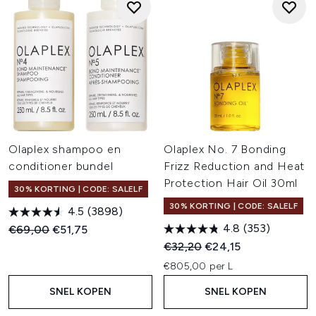
Olaplex shampoo en
Olaplex No. 7 Bonding
conditioner bundel
Frizz Reduction and Heat
Protection Hair Oil 30ml
30% KORTING | CODE: SALELF
30% KORTING | CODE: SALELF
4.5
(3898)
4.8
(353)
Recommended Retail Price:
Huidige prijs:
€69,00
€51,75
Recommended Retail Price:
Huidige prijs:
€32,20
€24,15
€805,00 per L
SNEL KOPEN
SNEL KOPEN