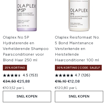
Olaplex No.5P
Olaplex Reisformaat No.
Hydraterende en
5 Bond Maintenance
Verhelderende Shampoo
Versterkende en
Paarsconditioner voor
Herstellende
Blond Haar 250 ml
Haarconditioner 100 ml
25% KORTING
30% KORTING | CODE: SALELF
4.5
(153)
4.7
(126)
Recommended Retail Price:
Huidige prijs:
Recommended Retail Price:
Huidige prijs:
€34,50
€25,88
€16,10
€12,08
€103,52 per L
€120,80 per L
SNEL KOPEN
SNEL KOPEN