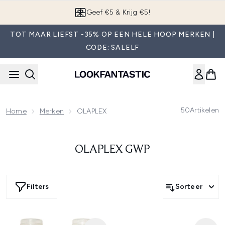
Overslaan naar de hoofdinhou
Geef €5 & Krijg €5!
TOT MAAR LIEFST -35% OP EEN HELE HOOP MERKEN |
CODE: SALELF
50
Artikelen
Home
Merken
OLAPLEX
OLAPLEX GWP
Filters
Sorteer