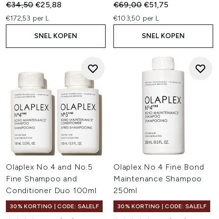
Recommended Retail Price:
Huidige prijs:
Recommended Retail Price:
Huidige prijs:
€34,50
€25,88
€69,00
€51,75
€172,53 per L
€103,50 per L
SNEL KOPEN
SNEL KOPEN
Olaplex No.4 and No.5
Olaplex No.4 Fine Bond
Fine Shampoo and
Maintenance Shampoo
Conditioner Duo 100ml
250ml
30% KORTING | CODE: SALELF
30% KORTING | CODE: SALELF