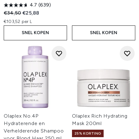
4.7
(639)
Recommended Retail Price:
Huidige prijs:
€34,50
€25,88
€103,52 per L
SNEL KOPEN
SNEL KOPEN
Olaplex No.4P
Olaplex Rich Hydrating
Hydraterende en
Mask 200ml
Verhelderende Shampoo
25% KORTING
voor Blond Haar 250 ml