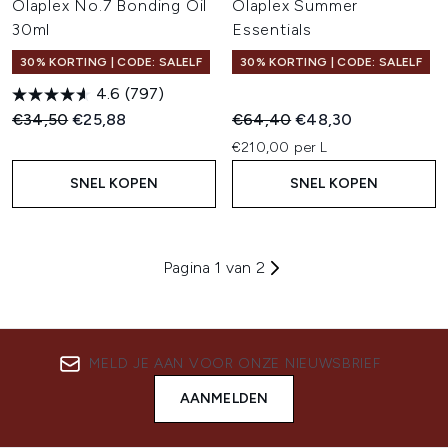
Olaplex No.7 Bonding Oil
Olaplex Summer
30ml
Essentials
30% KORTING | CODE: SALELF
30% KORTING | CODE: SALELF
4.6
(797)
Recommended Retail Price:
Huidige prijs:
Recommended Retail Price:
Huidige prijs:
€34,50
€25,88
€64,40
€48,30
€210,00 per L
SNEL KOPEN
SNEL KOPEN
Pagina 1 van 2
MELD JE AAN VOOR ONZE NIEUWSBRIEF
AANMELDEN