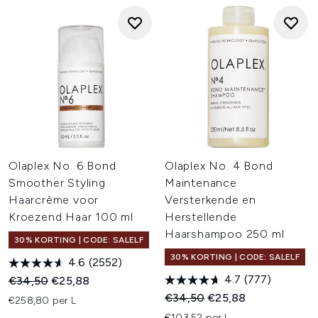
Olaplex No. 6 Bond
Olaplex No. 4 Bond
Smoother Styling
Maintenance
Haarcrème voor
Versterkende en
Kroezend Haar 100 ml
Herstellende
Haarshampoo 250 ml
30% KORTING | CODE: SALELF
30% KORTING | CODE: SALELF
4.6
(2552)
4.7
(777)
Recommended Retail Price:
Huidige prijs:
€34,50
€25,88
Recommended Retail Price:
Huidige prijs:
€34,50
€25,88
€258,80 per L
€103,52 per L