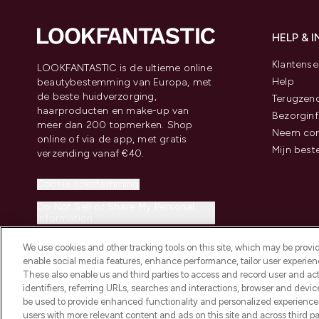
HELP & 
Klantense
LOOKFANTASTIC is de ultieme online
Help
beautybestemming van Europa, met
de beste huidverzorging,
Terugzen
haarproducten en make-up van
Bezorginf
meer dan 200 topmerken. Shop
Neem con
online of via de app, met gratis
Mijn best
verzending vanaf €40.
Cookie-toestemming
Do Not Sell or Share My Personal
Information
We use cookies and other tracking tools on this site, which may be provide
enable social media features, enhance performance, tailor user experienc
These also enable us and third parties to access and record user and act
identifiers, referring URLs, searches and interactions, browser and devi
be used to provide enhanced functionality and personalized experienc
2026 THG Beauty Europe GmbH Maximilianstrasse 54 80538 Munich
users with more relevant content and ads on this site and across third part