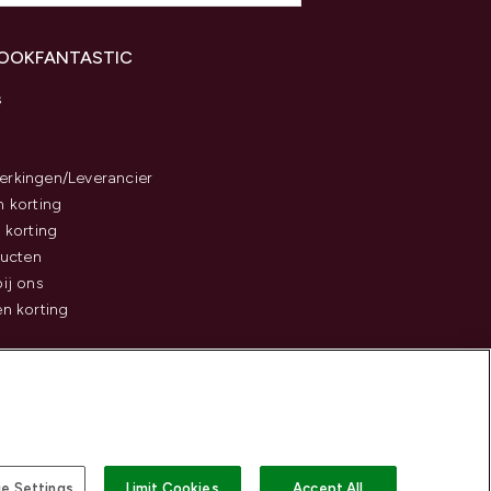
LOOKFANTASTIC
s
rkingen/Leverancier
 korting
 korting
ducten
ij ons
n korting
e Settings
Limit Cookies
Accept All