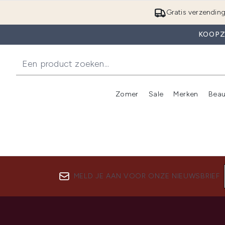
Gratis verzendin
KOOPZ
Zomer
Sale
Merken
Beau
Enter submenu (Zome
E
MELD JE AAN VOOR ONZE NIEUWSBRIEF