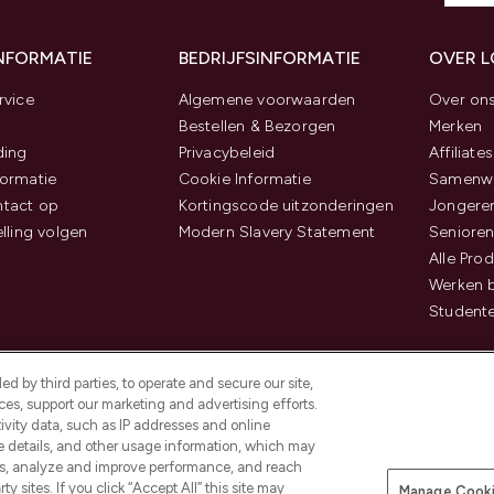
INFORMATIE
BEDRIJFSINFORMATIE
OVER 
rvice
Algemene voorwaarden
Over on
Bestellen & Bezorgen
Merken
ding
Privacybeleid
Affiliates
ormatie
Cookie Informatie
Samenwe
tact op
Kortingscode uitzonderingen
Jongeren
elling volgen
Modern Slavery Statement
Senioren
Alle Pro
Werken b
Studente
d by third parties, to operate and secure our site,
es, support our marketing and advertising efforts.
ivity data, such as IP addresses and online
ce details, and other usage information, which may
es, analyze and improve performance, and reach
Betaal veilig met
y sites. If you click “Accept All” this site may
Manage Cooki