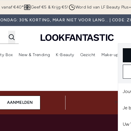
Overslaan naar de hoofdinhou
g vanaf €40*
Geef €5 & Krijg €5!
Word lid van LF Beauty Plus
ONDAG: 30% KORTING, MAAR NIET VOOR LANG... | CODE: 
ty Box
New & Trending
K-Beauty
Gezicht
Make-up
Pa
r)
nter submenu (Sale)
Enter submenu (Merken)
Enter submenu (Beauty Box)
Enter submenu (New & Trending)
Enter submenu (K-Beauty
E
Jou
AANMELDEN
MAAK 
Je 
Uw 