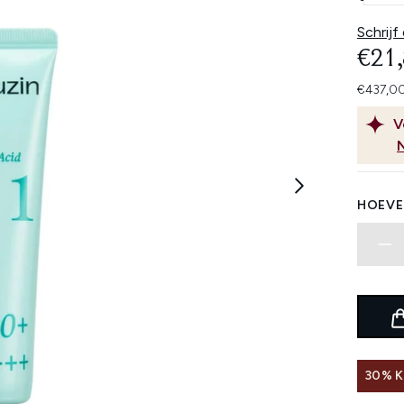
Schrijf
€21
€437,00
V
HOEVE
30% K