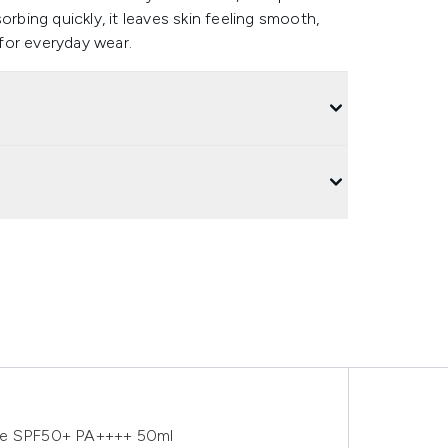
orbing quickly, it leaves skin feeling smooth,
 for everyday wear.
nce SPF50+ PA++++ 50ml