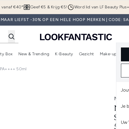
Overslaan naar de hoofdinhou
g vanaf €40*
Geef €5 & Krijg €5!
Word lid van LF Beauty Plus
MAAR LIEFST -30% OP EEN HELE HOOP MERKEN | CODE: S
ty Box
New & Trending
K-Beauty
Gezicht
Make-up
Pa
r)
nter submenu (Sale)
Enter submenu (Merken)
Enter submenu (Beauty Box)
Enter submenu (New & Trending)
Enter submenu (K-Beauty
E
+ PA++++ 50ml
un Essence SPF50+ PA++++ 50ml
Jou
NUM
Je 
NUM
SUN
Uw 
50M