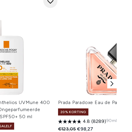
nthelios UVMune 400
Prada Paradoxe Eau de Parfum 
 Ongeparfumeerde
20% KORTING
SPF50+ 50 ml
90ml
100ml R
4.8
(8289)
SALELF
Recommended Retail Price:
Huidige prijs:
€123,05
€98,27