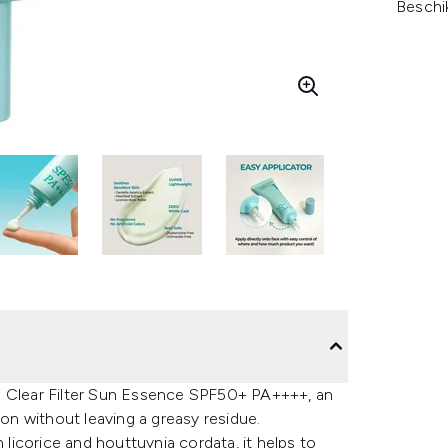
Beschi
1 Clear Filter Sun Essence SPF50+ PA++++, an
ion without leaving a greasy residue.
 licorice and houttuynia cordata, it helps to