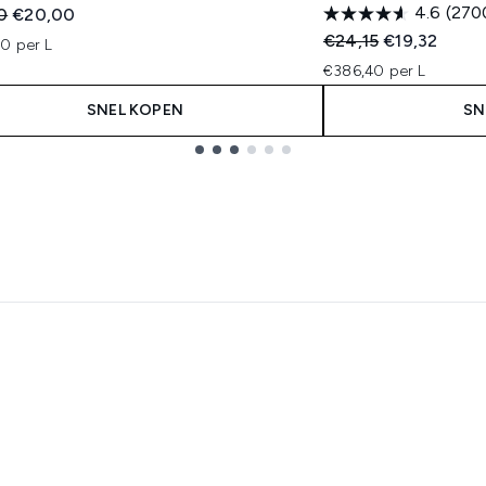
4.6
(270
ended Retail Price:
Huidige prijs:
0
€20,00
Recommended Retail
Huidige prijs
€24,15
€19,32
0 per L
€386,40 per L
SNEL KOPEN
SN