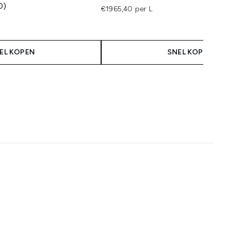
0)
€1965,40 per L
 Price:
:
EL KOPEN
SNEL KOPEN