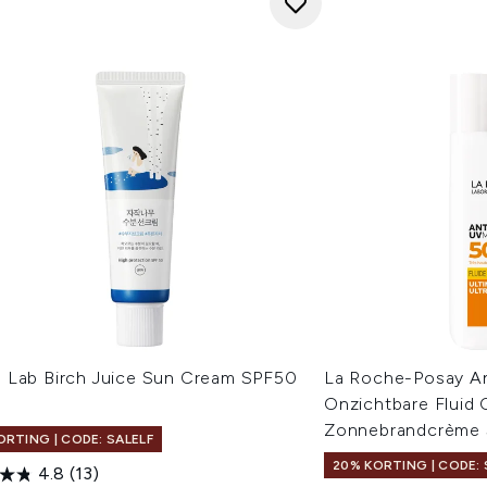
 Lab Birch Juice Sun Cream SPF50
La Roche-Posay A
Onzichtbare Fluid
Zonnebrandcrème 
ORTING | CODE: SALELF
20% KORTING | CODE: 
4.8
(13)