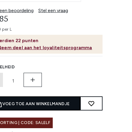
 een beoordeling
Stel een vraag
,85
 per L
erdien
22
punten
Neem deel aan het loyaliteitsprogramma
ELHEID
VOEG TOE AAN WINKELMANDJE
ORTING | CODE: SALELF