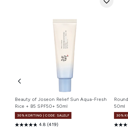
Beauty of Joseon Relief Sun Aqua-Fresh
Round
Rice + B5 SPF50+ 50ml
50ml
30% KORTING | CODE: SALELF
30% K
4.8
(419)