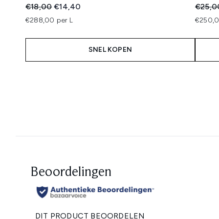
Recommended Retail Price:
Huidige prijs:
Recomm
€18,00
€14,40
€25,0
€288,00 per L
€250,0
SNEL KOPEN
Showing slide 1