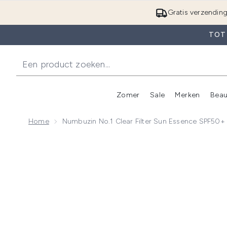
Gratis verzendin
TOT 
Zomer
Sale
Merken
Beau
Enter submenu (Zome
E
Home
Numbuzin No.1 Clear Filter Sun Essence SPF50
Now showing image 1 Numbuzin No.1 Clear Filter S