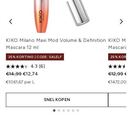
KIKO Milano Maxi Mod Volume & Definition
KIKO Mila
Mascara 12 ml
Mascara 7
25% KORTING | CODE: SALELF
25% KORTIN
4.3
(6)
Recommended Retail Price:
Huidige prijs:
Recommend
Hui
€14,99
€12,74
€12,99
€11
€1061,67 per L
€1472,00 pe
SNEL KOPEN
Showing slide 1