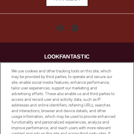
LOOKFANTASTIC is de ultieme online
We use cookies and other tracking tools on this site, which
beautybestemming van Europa, met de
may be provided by third parties, to operate and secure our
beste huidverzorging, haarproducten en
site, enable social media features, enhance performance,
make-up van meer dan 200 topmerken.
tailor user experiences, support our marketing and
Shop online of via de app, met gratis
advertising efforts. These also enable us and third parties to
verzending vanaf €40.
access and record user and activity data, such as IP
addresses and online identifiers, referring URLs, searches
and interactions, browser and device details, and other
Cookie-toestemming
usage information, which may be used to provide enhanced
Do Not Sell or Share My Personal
functionality and personalized experiences, analyze and
Information
improve performance, and reach users with more relevant
content and ads on this site and across third party sites. If