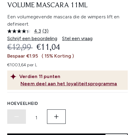
VOLUME MASCARA 11ML
Een volumegevende mascara die de wimpers lift en
definieert.
4.3
(3)
Lees
3
Schrijf een beoordeling
Stel een vraag
beoordelingen.
RECOMMENDED RETAIL PRICE:
HUIDIGE PRIJS:
€12,99
€11,04
Dezelfde
paginalink.
Bespaar €1.95
( 15% Korting )
€1003,64 per L
Verdien
11
punten
Neem deel aan het loyaliteitsprogramma
HOEVEELHEID