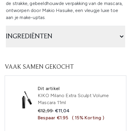
de strakke, gebeeldhouwde verpakking van de mascara,
ontworpen door Makio Hasuike, een vleugje luxe toe
aan je make-uptas.
INGREDIËNTEN
VAAK SAMEN GEKOCHT
Dit artikel
KIKO Milano Extra Sculpt Volume
Mascara 11ml
Recommended Retail Price:
Huidige prijs:
€12,99
€11,04
Bespaar €1.95
( 15% Korting )