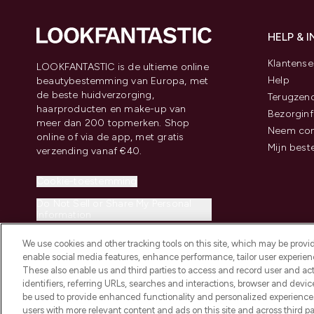
HELP & 
Klantense
LOOKFANTASTIC is de ultieme online
Help
beautybestemming van Europa, met
de beste huidverzorging,
Terugzen
haarproducten en make-up van
Bezorginf
meer dan 200 topmerken. Shop
Neem con
online of via de app, met gratis
Mijn best
verzending vanaf €40.
Cookie-toestemming
Do Not Sell or Share My Personal
Information
We use cookies and other tracking tools on this site, which may be provide
enable social media features, enhance performance, tailor user experienc
These also enable us and third parties to access and record user and act
identifiers, referring URLs, searches and interactions, browser and devi
be used to provide enhanced functionality and personalized experienc
2026 THG Beauty Europe GmbH Maximilianstrasse 54 80538 Munich
users with more relevant content and ads on this site and across third part