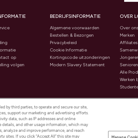
INFORMATIE
BEDRIJFSINFORMATIE
OVER 
rvice
Algemene voorwaarden
Over on
Bestellen & Bezorgen
Merken
ding
Privacybeleid
Affiliates
ormatie
Cookie Informatie
Samenwe
tact op
Kortingscode uitzonderingen
Jongeren
elling volgen
Modern Slavery Statement
Senioren
Alle Pro
Werken b
Studente
d by third parties, to operate and secure our site,
es, support our marketing and advertising efforts.
ivity data, such as IP addresses and online
ce details, and other usage information, which may
es, analyze and improve performance, and reach
Betaal veilig met
y sites. If you click “Accept All” this site may
Manage Cooki