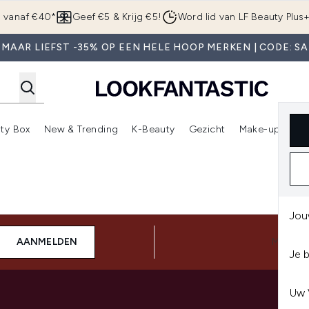
Overslaan naar de hoofdinhou
g vanaf €40*
Geef €5 & Krijg €5!
Word lid van LF Beauty Plus
 MAAR LIEFST -35% OP EEN HELE HOOP MERKEN | CODE: SA
ty Box
New & Trending
K-Beauty
Gezicht
Make-up
Pa
r)
nter submenu (Sale)
Enter submenu (Merken)
Enter submenu (Beauty Box)
Enter submenu (New & Trending)
Enter submenu (K-Beauty
E
Jou
AANMELDEN
MAAK 
Je 
Uw 