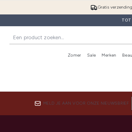
Gratis verzendin
TOT
Zomer
Sale
Merken
Beau
Enter submenu (Zome
E
MELD JE AAN VOOR ONZE NIEUWSBRIEF