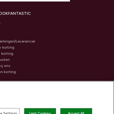
LOOKFANTASTIC
s
rkingen/Leverancier
 korting
 korting
ducten
ij ons
n korting
e Settings
Limit Cookies
Accept All