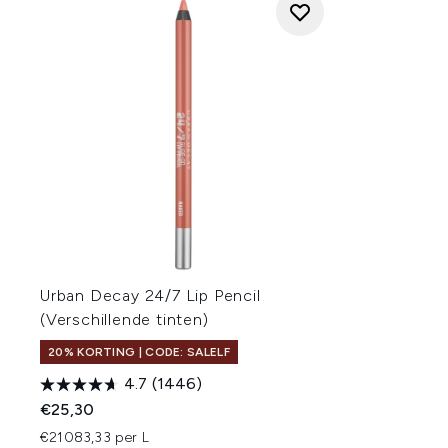
Urban Decay 24/7 Lip Pencil
(Verschillende tinten)
20% KORTING | CODE: SALELF
4.7
(1446)
€25,30
€21083,33 per L