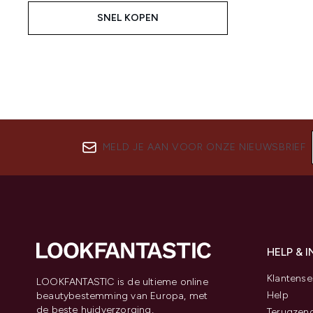
SNEL KOPEN
MELD JE AAN VOOR ONZE NIEUWSBRIEF
HELP & 
Klantense
LOOKFANTASTIC is de ultieme online
Help
beautybestemming van Europa, met
de beste huidverzorging,
Terugzen