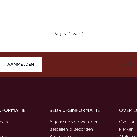
Pagina 1 van 1
AANMELDEN
MAAK 
INFORMATIE
BEDRIJFSINFORMATIE
OVER 
rvice
Algemene voorwaarden
Over on
Bestellen & Bezorgen
Merken
ding
Privacybeleid
Affiliates