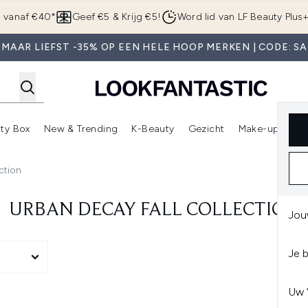
Overslaan naar de hoofdinhou
g vanaf €40*
Geef €5 & Krijg €5!
Word lid van LF Beauty Plus
 MAAR LIEFST -35% OP EEN HELE HOOP MERKEN | CODE: SA
ty Box
New & Trending
K-Beauty
Gezicht
Make-up
Pa
r)
nter submenu (Sale)
Enter submenu (Merken)
Enter submenu (Beauty Box)
Enter submenu (New & Trending)
Enter submenu (K-Beauty
E
ction
URBAN DECAY FALL COLLECTION
Jou
Je 
Uw 