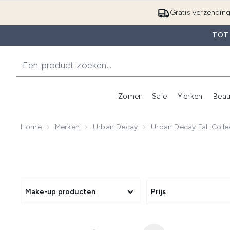
Gratis verzendin
TOT
Zomer
Sale
Merken
Beau
Enter submenu (Zome
E
Home
Merken
Urban Decay
Urban Decay Fall Colle
Make-up producten
Prijs