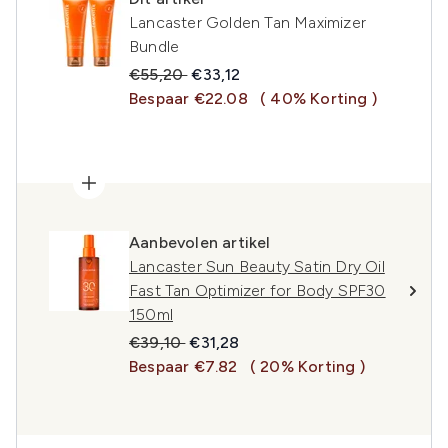
Lancaster Golden Tan Maximizer
Bundle
Recommended Retail Price:
Huidige prijs:
€55,20
€33,12
Bespaar €22.08
( 40% Korting )
Aanbevolen artikel
Lancaster Sun Beauty Satin Dry Oil
Fast Tan Optimizer for Body SPF30
150ml
Recommended Retail Price:
Huidige prijs:
€39,10
€31,28
Bespaar €7.82
( 20% Korting )