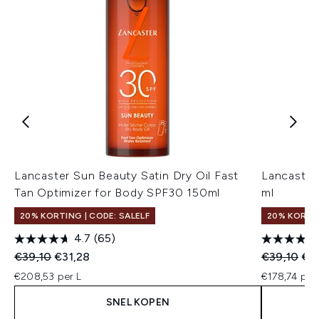
Lancaster Sun Beauty Satin Dry Oil Fast
Lancaster
Tan Optimizer for Body SPF30 150ml
ml
20% KORTING | CODE: SALELF
20% KORTIN
4.7
(65)
Recommended Retail Price:
Huidige prijs:
Recommend
Hui
€39,10
€31,28
€39,10
€3
€208,53 per L
€178,74 per
SNEL KOPEN