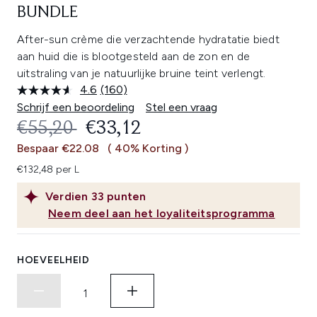
BUNDLE
After-sun crème die verzachtende hydratatie biedt
aan huid die is blootgesteld aan de zon en de
uitstraling van je natuurlijke bruine teint verlengt.
4.6
(160)
Lees
160
Schrijf een beoordeling
Stel een vraag
beoordelingen.
RECOMMENDED RETAIL PRICE:
HUIDIGE PRIJS:
€55,20
€33,12
Dezelfde
paginalink.
Bespaar €22.08
( 40% Korting )
€132,48 per L
Verdien
33
punten
Neem deel aan het loyaliteitsprogramma
HOEVEELHEID